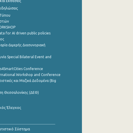
αι Εκθέσεις
Εκδηλώσεις
 Τύπου
ηστών
WORKSHOP
a for AI driven public policies
ρος
αρία-Διμερής Διασυνοριακή
νία Special Bilateral Event and
cs4SmartCities Conference
ernational Workshop and Conference
ιστικές και Μαζικά Δεδομένα (Big
ση Θεσσαλονίκης (ΔΕΘ)
κός Έλεγχος
τιστικό Σύστημα