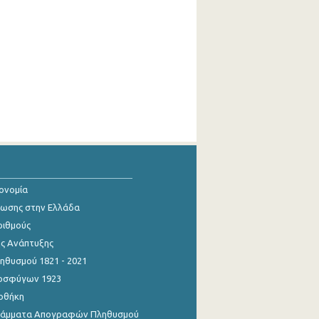
κονομία
ίωσης στην Ελλάδα
ριθμούς
ης Ανάπτυξης
θυσμού 1821 - 2021
οσφύγων 1923
οθήκη
γράμματα Απογραφών Πληθυσμού