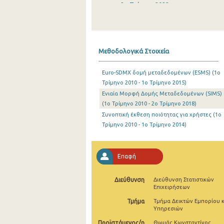
2o Τρίμηνο 2022
1o Τρίμηνο 2022
4o Τρίμηνο 2021
Μεθοδολογικά Στοιχεία
3o Τρίμηνο 2021
Euro-SDMX δομή μεταδεδομένων (ESMS) (1o
2o Τρίμηνο 2021
Τρίμηνο 2010 - 1o Τρίμηνο 2015)
Ενιαία Μορφή Δομής Μεταδεδομένων (SIMS)
1o Τρίμηνο 2021
(1o Τρίμηνο 2010 - 2o Τρίμηνο 2018)
4o Τρίμηνο 2020
Συνοπτική έκθεση ποιότητας για χρήστες (1o
Τρίμηνο 2010 - 1o Τρίμηνο 2014)
3o Τρίμηνο 2020
2o Τρίμηνο 2020
Επαφή
1o Τρίμηνο 2020
Διεύθυνση
Διεύθυνση Στατιστικών
4o Τρίμηνο 2019
Επιχειρήσεων
Τμήμα
Τμήμα Δεικτών Εμπορίου κ
3o Τρίμηνο 2019
Υπηρεσιών
2o Τρίμηνο 2019
Προϊστάμενος/η
Θωμάς Κωνσταντίνος