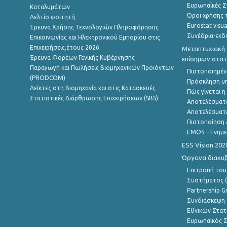
Ευρωπαϊκές Στ
Καταλυμάτων
Όροι χρήσης 
Δελτίο φοιτητή
Eurostat visua
Έρευνα Χρήσης Τεχνολογιών Πληροφόρησης
Συνέδρια-εκδ
Επικοινωνίας και Ηλεκτρονικού Εμπορίου στις
Επιχειρήσεις,έτους 2026
Μεταπτυχιακή 
Έρευνα Φορέων Γενικής Κυβέρνησης
επίσημων στατ
Παραγωγή και Πωλήσεις Βιομηχανικών Προϊόντων
Πιστοποιημέν
(PRODCOM)
Πρόσκληση υ
Δείκτες στη Βιομηχανία και στις Κατασκευές
Πώς γίνεται 
Στατιστικές Διάρθρωσης Επιχειρήσεων (SBS)
Αποτελέσματ
Αποτελέσματ
Πιστοποίηση 
EMOS – Ενημε
ESS Vision 202
Όργανα διακυ
Επιτροπή του
Συστήματος (
Partnership G
Συνδιάσκεψη 
Εθνικών Στατ
Ευρωπαϊκός Σ