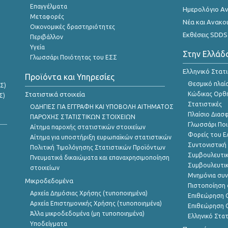
Επαγγέλματα
Ημερολόγιο Α
Μεταφορές
Νέα και Ανακο
Οικονομικές δραστηριότητες
Εκθέσεις SDDS
Περιβάλλον
Υγεία
Στην Ελλάδ
Γλωσσάρι Ποιότητας του ΕΣΣ
Ελληνικό Στατ
Προϊόντα και Υπηρεσίες
Θεσμικό πλαί
Σ)
Στατιστικά στοιχεία
Κώδικας Ορθή
Σ)
Στατιστικές
ΟΔΗΓΙΕΣ ΓΙΑ ΕΓΓΡΑΦΗ ΚΑΙ ΥΠΟΒΟΛΗ ΑΙΤΗΜΑΤΟΣ
Πλαίσιο Διασ
ΠΑΡΟΧΗΣ ΣΤΑΤΙΣΤΙΚΩΝ ΣΤΟΙΧΕΙΩΝ
Γλωσσάρι Ποι
Αίτημα παροχής στατιστικών στοιχείων
Φορείς του 
Αίτημα για υποστήριξη ευρωπαϊκών στατιστικών
Συντονιστική
Πολιτική Τιμολόγησης Στατιστικών Προϊόντων
Συμβουλευτικ
Πνευματικά δικαιώματα και επαναχρησιμοποίηση
Συμβουλευτικ
στοιχείων
Μνημόνια συν
Μικροδεδομένα
Πιστοποίηση 
Αρχεία Δημόσιας Χρήσης (τυποποιημένα)
Επιθεώρηση Ο
Αρχεία Επιστημονικής Χρήσης (τυποποιημένα)
Επιθεώρηση Ο
Άλλα μικροδεδομένα (μη τυποποιημένα)
Ελληνικό Στα
Υποδείγματα