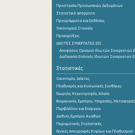
1o Τρίμηνο 2016
Προστασία Προσωπικών Δεδομένων
Στατιστικό απόρρητο
4o Τρίμηνο 2015
Προγράμματα και Εκθέσεις
3o Τρίμηνο 2015
Οικονομικά Στοιχεία
Προκηρύξεις
2o Τρίμηνο 2015
ΙΔΙΩΤΕΣ ΣΥΝΕΡΓΑΤΕΣ (ΙΣ)
1o Τρίμηνο 2015
Αποφάσεις Ορισμού Ιδιωτών Συνεργατών (Ι
Διαδικασία Επιλογής Ιδιωτών Συνεργατών (Ι
4o Τρίμηνο 2014
Στατιστικές
3o Τρίμηνο 2014
Οικονομία, Δείκτες
2o Τρίμηνο 2014
Πληθυσμός και Κοινωνικές Συνθήκες
1o Τρίμηνο 2014
Γεωργία, Κτηνοτροφία, Αλιεία
Βιομηχανία, Εμπόριο, Υπηρεσίες, Μεταφορές
4o Τρίμηνο 2013
Περιβάλλον και Ενέργεια
3o Τρίμηνο 2013
Διεθνές Εμπόριο Αγαθών
2o Τρίμηνο 2013
Πειραματικές Στατιστικές
Γενικές Απογραφές Κτιρίων και Πληθυσμού-
1o Τρίμηνο 2013