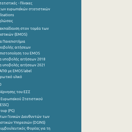
ατιστικές - Πίνακες
των ευρωπαΪκών στατιστικών
lisations
ηλώσεις
εκπαίδευση στον τομέα των
ιστικών (EMOS)
α Πανεπιστήμια
ποβολής αιτήσεων
η πιστοποίηση του EMOS
α υποβολής αιτήσεων 2018
α υποβολής αιτήσεων 2021
ΑΠΘ με EMOS label
ρωτικό υλικό
0
βέρνησης του ΕΣΣ
 Ευρωπαϊκού Στατιστικού
ESSC)
roup (PG)
των Γενικών Διευθυντών των
ιστικών Υπηρεσιών (DGINS)
υμβουλευτικός Φορέας για τη