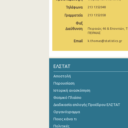
Τηλέφωνα
213 1352048
1o Τρίμηνο 2019
Γραμματεία
213 1352058
4o Τρίμηνο 2018
Φαξ
Διεύθυνση
3o Τρίμηνο 2018
Πειραιώς 46 & Επονιτών, Τ
ΠΕΙΡΑΙΑΣ
2o Τρίμηνο 2018
Email
k.thomas@statistics.gr
1o Τρίμηνο 2018
4o Τρίμηνο 2017
ΕΛΣΤΑΤ
3o Τρίμηνο 2017
Αποστολή
2o Τρίμηνο 2017
Παρουσίαση
Ιστορική ανασκόπηση
1o Τρίμηνο 2017
Θεσμικό Πλαίσιο
4o Τρίμηνο 2016
Διαδικασία επιλογής Προέδρου ΕΛΣΤΑΤ
3o Τρίμηνο 2016
Οργανόγραμμα
Ποιος κάνει τι
2o Τρίμηνο 2016
Πολιτικές