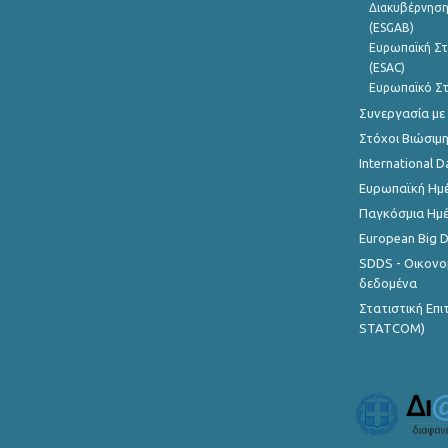
Διακυβέρνηση
(ESGAB)
Ευρωπαϊκή Στ
(ESAC)
Ευρωπαϊκό Στ
Συνεργασία με
Στόχοι Βιώσιμ
International D
Ευρωπαϊκή Ημέ
Παγκόσμια Ημέ
European Big 
SDDS - Οικονο
δεδομένα
Στατιστική Επ
STATCOM)