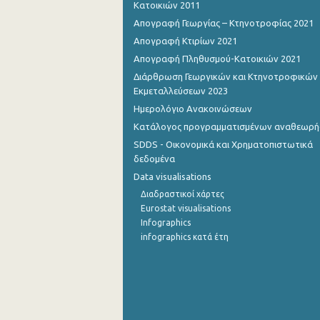
Κατοικιών 2011
Απογραφή Γεωργίας – Κτηνοτροφίας 2021
4o Τρίμηνο 2012
Απογραφή Κτιρίων 2021
3o Τρίμηνο 2012
Απογραφή Πληθυσμού-Κατοικιών 2021
2o Τρίμηνο 2012
Διάρθρωση Γεωργικών και Κτηνοτροφικών
Εκμεταλλεύσεων 2023
1o Τρίμηνο 2012
Ημερολόγιο Ανακοινώσεων
Κατάλογος προγραμματισμένων αναθεωρ
4o Τρίμηνο 2011
SDDS - Οικονομικά και Χρηματοπιστωτικά
3o Τρίμηνο 2011
δεδομένα
Data visualisations
2o Τρίμηνο 2011
Διαδραστικοί χάρτες
1o Τρίμηνο 2011
Eurostat visualisations
Infographics
4o Τρίμηνο 2010
infographics κατά έτη
3o Τρίμηνο 2010
2o Τρίμηνο 2010
1o Τρίμηνο 2010