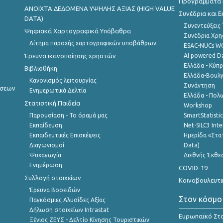
Προγράμματα κ
ANOIXTA ΔΕΔΟΜΕΝΑ ΥΨΗΛΗΣ ΑΞΙΑΣ (HIGH VALUE
Συνέδρια και 
DATA)
Συνεντεύξεις
Ψηφιακά Χαρτογραφικά Υπόβαθρα
Συνέδρια Χρ
Αίτημα παροχής χαρτογραφικών υποβάθρων
ESAC-NUCs 
Έρευνα ικανοποίησης χρηστών
AI powered Dat
Ελλάδα - Κύπ
Βιβλιοθήκη
Ελλάδα-Βουλγ
Κανονισμός λειτουργίας
Συνάντηση
ήσεων
Ενημερωτικά Δελτία
Ελλάδα - Πολω
Στατιστική Παιδεία
Workshop
Παρουσίαση - Το όραμά μας
SmartStatisti
Εκπαίδευση
Net-SILC3 Int
Εκπαιδευτικές Επισκέψεις
Ημερίδα «Στατ
Διαγωνισμοί
Data)
Ψυχαγωγία
Διεθνής Έκθε
Ενημέρωση
COVID-19
Συλλογή στοιχείων
Κοινοβουλευτι
Έρευνα Βοοειδών
Στον κόσμο
Παγκόσμιες Αλυσίδες Αξίας
Δήλωση στοιχείων Intrastat
Ευρωπαϊκό Στα
Ξένιος ΖΕΥΣ - Δελτίο Κίνησης Τουριστικών