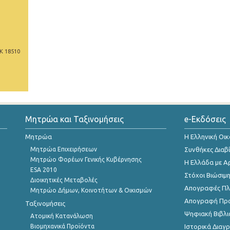
Κ 18510
Μητρώα και Ταξινομήσεις
e-Εκδόσεις
Μητρώα
Η Ελληνική Οι
Μητρώα Επιχειρήσεων
Συνθήκες Διαβ
Μητρώο Φορέων Γενικής Κυβέρνησης
Η Ελλάδα με Α
ESA 2010
Στόχοι Βιώσιμ
Διοικητικές Μεταβολές
Απογραφές Πλη
Μητρώο Δήμων, Κοινοτήτων & Οικισμών
Απογραφή Πρ
Ταξινομήσεις
Ψηφιακή Βιβλι
Ατομική Κατανάλωση
Βιομηχανικά Προϊόντα
Ιστορικά Δια