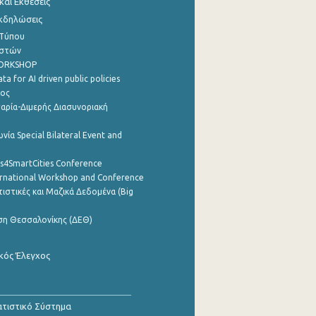
αι Εκθέσεις
Εκδηλώσεις
 Τύπου
ηστών
WORKSHOP
a for AI driven public policies
ρος
αρία-Διμερής Διασυνοριακή
νία Special Bilateral Event and
cs4SmartCities Conference
ernational Workshop and Conference
ιστικές και Μαζικά Δεδομένα (Big
ση Θεσσαλονίκης (ΔΕΘ)
κός Έλεγχος
τιστικό Σύστημα