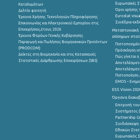
Ευρωπαϊκές Στ
Καταλυμάτων
Όροι χρήσης 
Δελτίο φοιτητή
Eurostat visua
Έρευνα Χρήσης Τεχνολογιών Πληροφόρησης
Συνέδρια-εκδ
Επικοινωνίας και Ηλεκτρονικού Εμπορίου στις
Επιχειρήσεις,έτους 2026
Μεταπτυχιακή 
Έρευνα Φορέων Γενικής Κυβέρνησης
επίσημων στατ
Παραγωγή και Πωλήσεις Βιομηχανικών Προϊόντων
Πιστοποιημέν
(PRODCOM)
Πρόσκληση υ
Δείκτες στη Βιομηχανία και στις Κατασκευές
Πώς γίνεται 
Στατιστικές Διάρθρωσης Επιχειρήσεων (SBS)
Αποτελέσματ
Αποτελέσματ
Πιστοποίηση 
EMOS – Ενημε
ESS Vision 202
Όργανα διακυ
Επιτροπή του
Συστήματος (
Partnership G
Συνδιάσκεψη 
Εθνικών Στατ
Ευρωπαϊκός Σ