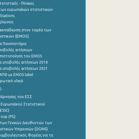
ατιστικές - Πίνακες
των ευρωπαΪκών στατιστικών
lisations
ηλώσεις
εκπαίδευση στον τομέα των
ιστικών (EMOS)
α Πανεπιστήμια
ποβολής αιτήσεων
η πιστοποίηση του EMOS
α υποβολής αιτήσεων 2018
α υποβολής αιτήσεων 2021
ΑΠΘ με EMOS label
ρωτικό υλικό
0
βέρνησης του ΕΣΣ
 Ευρωπαϊκού Στατιστικού
ESSC)
roup (PG)
των Γενικών Διευθυντών των
ιστικών Υπηρεσιών (DGINS)
υμβουλευτικός Φορέας για τη