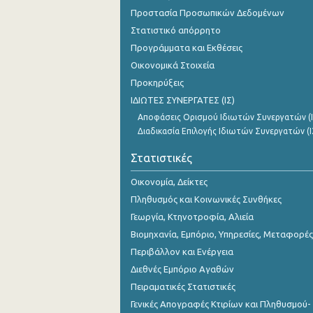
1o Τρίμηνο 2016
Προστασία Προσωπικών Δεδομένων
Στατιστικό απόρρητο
4o Τρίμηνο 2015
Προγράμματα και Εκθέσεις
3o Τρίμηνο 2015
Οικονομικά Στοιχεία
Προκηρύξεις
2o Τρίμηνο 2015
ΙΔΙΩΤΕΣ ΣΥΝΕΡΓΑΤΕΣ (ΙΣ)
1o Τρίμηνο 2015
Αποφάσεις Ορισμού Ιδιωτών Συνεργατών (Ι
Διαδικασία Επιλογής Ιδιωτών Συνεργατών (Ι
4o Τρίμηνο 2014
Στατιστικές
3o Τρίμηνο 2014
Οικονομία, Δείκτες
2o Τρίμηνο 2014
Πληθυσμός και Κοινωνικές Συνθήκες
1o Τρίμηνο 2014
Γεωργία, Κτηνοτροφία, Αλιεία
Βιομηχανία, Εμπόριο, Υπηρεσίες, Μεταφορές
4o Τρίμηνο 2013
Περιβάλλον και Ενέργεια
3o Τρίμηνο 2013
Διεθνές Εμπόριο Αγαθών
2o Τρίμηνο 2013
Πειραματικές Στατιστικές
Γενικές Απογραφές Κτιρίων και Πληθυσμού-
1o Τρίμηνο 2013