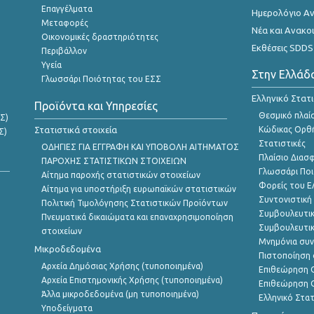
Επαγγέλματα
Ημερολόγιο Α
Μεταφορές
Νέα και Ανακο
Οικονομικές δραστηριότητες
Εκθέσεις SDDS
Περιβάλλον
Υγεία
Στην Ελλάδ
Γλωσσάρι Ποιότητας του ΕΣΣ
Ελληνικό Στατ
Προϊόντα και Υπηρεσίες
Θεσμικό πλαί
Σ)
Στατιστικά στοιχεία
Κώδικας Ορθή
Σ)
Στατιστικές
ΟΔΗΓΙΕΣ ΓΙΑ ΕΓΓΡΑΦΗ ΚΑΙ ΥΠΟΒΟΛΗ ΑΙΤΗΜΑΤΟΣ
Πλαίσιο Διασ
ΠΑΡΟΧΗΣ ΣΤΑΤΙΣΤΙΚΩΝ ΣΤΟΙΧΕΙΩΝ
Γλωσσάρι Ποι
Αίτημα παροχής στατιστικών στοιχείων
Φορείς του 
Αίτημα για υποστήριξη ευρωπαϊκών στατιστικών
Συντονιστική
Πολιτική Τιμολόγησης Στατιστικών Προϊόντων
Συμβουλευτικ
Πνευματικά δικαιώματα και επαναχρησιμοποίηση
Συμβουλευτικ
στοιχείων
Μνημόνια συν
Μικροδεδομένα
Πιστοποίηση 
Αρχεία Δημόσιας Χρήσης (τυποποιημένα)
Επιθεώρηση Ο
Αρχεία Επιστημονικής Χρήσης (τυποποιημένα)
Επιθεώρηση Ο
Άλλα μικροδεδομένα (μη τυποποιημένα)
Ελληνικό Στα
Υποδείγματα