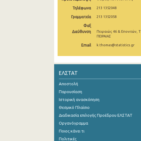
Τηλέφωνα
213 1352048
1o Τρίμηνο 2019
Γραμματεία
213 1352058
4o Τρίμηνο 2018
Φαξ
Διεύθυνση
3o Τρίμηνο 2018
Πειραιώς 46 & Επονιτών, Τ
ΠΕΙΡΑΙΑΣ
2o Τρίμηνο 2018
Email
k.thomas@statistics.gr
1o Τρίμηνο 2018
4o Τρίμηνο 2017
ΕΛΣΤΑΤ
3o Τρίμηνο 2017
Αποστολή
2o Τρίμηνο 2017
Παρουσίαση
Ιστορική ανασκόπηση
1o Τρίμηνο 2017
Θεσμικό Πλαίσιο
4o Τρίμηνο 2016
Διαδικασία επιλογής Προέδρου ΕΛΣΤΑΤ
3o Τρίμηνο 2016
Οργανόγραμμα
Ποιος κάνει τι
2o Τρίμηνο 2016
Πολιτικές