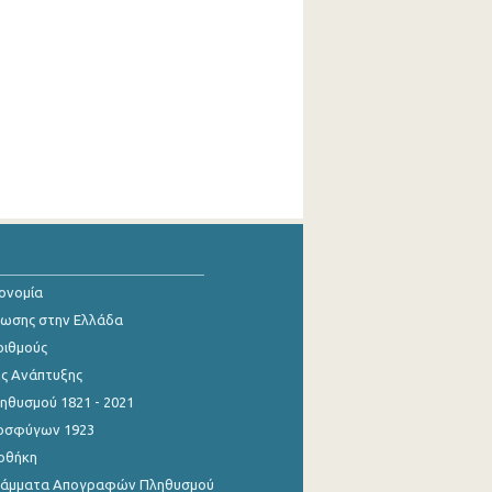
κονομία
ίωσης στην Ελλάδα
ριθμούς
ης Ανάπτυξης
θυσμού 1821 - 2021
οσφύγων 1923
οθήκη
γράμματα Απογραφών Πληθυσμού