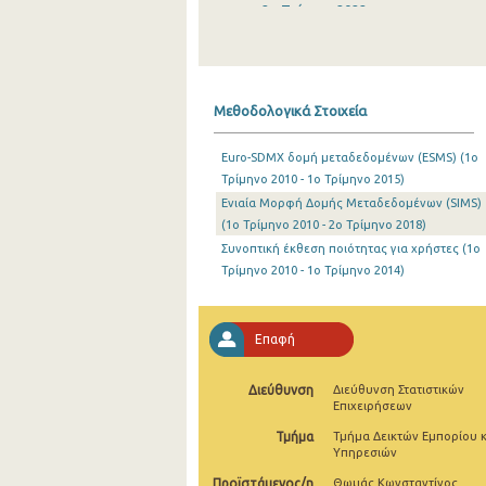
2o Τρίμηνο 2022
1o Τρίμηνο 2022
4o Τρίμηνο 2021
Μεθοδολογικά Στοιχεία
3o Τρίμηνο 2021
Euro-SDMX δομή μεταδεδομένων (ESMS) (1o
2o Τρίμηνο 2021
Τρίμηνο 2010 - 1o Τρίμηνο 2015)
Ενιαία Μορφή Δομής Μεταδεδομένων (SIMS)
1o Τρίμηνο 2021
(1o Τρίμηνο 2010 - 2o Τρίμηνο 2018)
4o Τρίμηνο 2020
Συνοπτική έκθεση ποιότητας για χρήστες (1o
Τρίμηνο 2010 - 1o Τρίμηνο 2014)
3o Τρίμηνο 2020
2o Τρίμηνο 2020
Επαφή
1o Τρίμηνο 2020
Διεύθυνση
Διεύθυνση Στατιστικών
4o Τρίμηνο 2019
Επιχειρήσεων
Τμήμα
Τμήμα Δεικτών Εμπορίου κ
3o Τρίμηνο 2019
Υπηρεσιών
2o Τρίμηνο 2019
Προϊστάμενος/η
Θωμάς Κωνσταντίνος