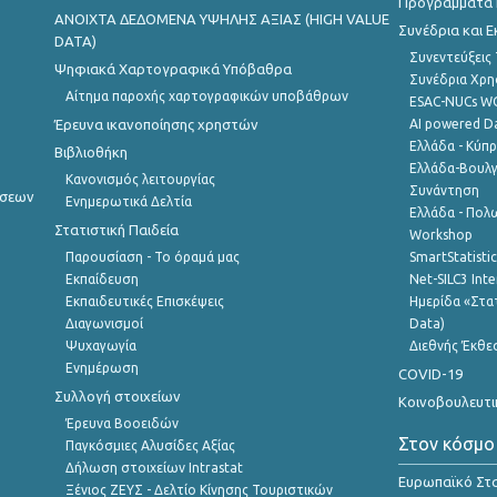
Προγράμματα κ
ANOIXTA ΔΕΔΟΜΕΝΑ ΥΨΗΛΗΣ ΑΞΙΑΣ (HIGH VALUE
Συνέδρια και 
DATA)
Συνεντεύξεις
Ψηφιακά Χαρτογραφικά Υπόβαθρα
Συνέδρια Χρ
Αίτημα παροχής χαρτογραφικών υποβάθρων
ESAC-NUCs 
Έρευνα ικανοποίησης χρηστών
AI powered Dat
Ελλάδα - Κύπ
Βιβλιοθήκη
Ελλάδα-Βουλγ
Κανονισμός λειτουργίας
Συνάντηση
ήσεων
Ενημερωτικά Δελτία
Ελλάδα - Πολω
Στατιστική Παιδεία
Workshop
Παρουσίαση - Το όραμά μας
SmartStatisti
Εκπαίδευση
Net-SILC3 Int
Εκπαιδευτικές Επισκέψεις
Ημερίδα «Στατ
Διαγωνισμοί
Data)
Ψυχαγωγία
Διεθνής Έκθε
Ενημέρωση
COVID-19
Συλλογή στοιχείων
Κοινοβουλευτι
Έρευνα Βοοειδών
Στον κόσμο
Παγκόσμιες Αλυσίδες Αξίας
Δήλωση στοιχείων Intrastat
Ευρωπαϊκό Στα
Ξένιος ΖΕΥΣ - Δελτίο Κίνησης Τουριστικών