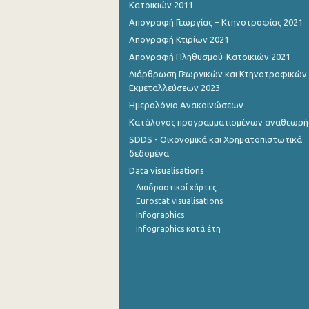
Κατοικιών 2011
Απογραφή Γεωργίας – Κτηνοτροφίας 2021
4o Τρίμηνο 2012
Απογραφή Κτιρίων 2021
3o Τρίμηνο 2012
Απογραφή Πληθυσμού-Κατοικιών 2021
2o Τρίμηνο 2012
Διάρθρωση Γεωργικών και Κτηνοτροφικών
Εκμεταλλεύσεων 2023
1o Τρίμηνο 2012
Ημερολόγιο Ανακοινώσεων
Κατάλογος προγραμματισμένων αναθεωρ
4o Τρίμηνο 2011
SDDS - Οικονομικά και Χρηματοπιστωτικά
3o Τρίμηνο 2011
δεδομένα
Data visualisations
2o Τρίμηνο 2011
Διαδραστικοί χάρτες
1o Τρίμηνο 2011
Eurostat visualisations
Infographics
4o Τρίμηνο 2010
infographics κατά έτη
3o Τρίμηνο 2010
2o Τρίμηνο 2010
1o Τρίμηνο 2010