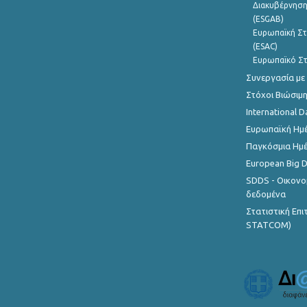
Διακυβέρνηση
(ESGAB)
Ευρωπαϊκή Στ
(ESAC)
Ευρωπαϊκό Στ
Συνεργασία με
Στόχοι Βιώσιμ
International D
Ευρωπαϊκή Ημέ
Παγκόσμια Ημέ
European Big 
SDDS - Οικονο
δεδομένα
Στατιστική Επ
STATCOM)