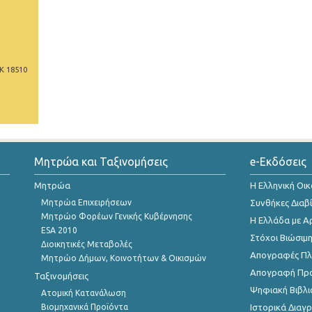
Κ 18510
Μητρώα και Ταξινομήσεις
e-Εκδόσεις
Μητρώα
Η Ελληνική Οι
Μητρώα Επιχειρήσεων
Συνθήκες Διαβ
Μητρώο Φορέων Γενικής Κυβέρνησης
Η Ελλάδα με Α
ESA 2010
Στόχοι Βιώσιμ
Διοικητικές Μεταβολές
Απογραφές Πλη
Μητρώο Δήμων, Κοινοτήτων & Οικισμών
Απογραφή Πρ
Ταξινομήσεις
Ψηφιακή Βιβλι
Ατομική Κατανάλωση
Βιομηχανικά Προϊόντα
Ιστορικά Δια