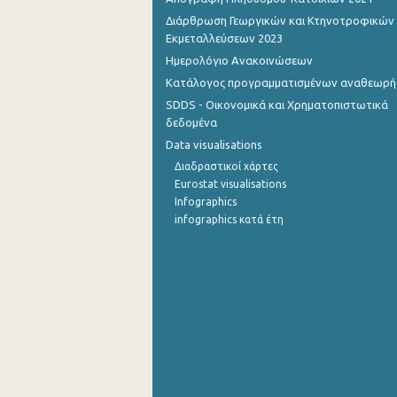
Διάρθρωση Γεωργικών και Κτηνοτροφικών
4o Τρίμηνο 2012
Εκμεταλλεύσεων 2023
Ημερολόγιο Ανακοινώσεων
3o Τρίμηνο 2012
Κατάλογος προγραμματισμένων αναθεωρ
2o Τρίμηνο 2012
SDDS - Οικονομικά και Χρηματοπιστωτικά
δεδομένα
1o Τρίμηνο 2012
Data visualisations
4o Τρίμηνο 2011
Διαδραστικοί χάρτες
Eurostat visualisations
3o Τρίμηνο 2011
Infographics
infographics κατά έτη
2o Τρίμηνο 2011
1o Τρίμηνο 2011
4o Τρίμηνο 2010
3o Τρίμηνο 2010
2o Τρίμηνο 2010
1o Τρίμηνο 2010