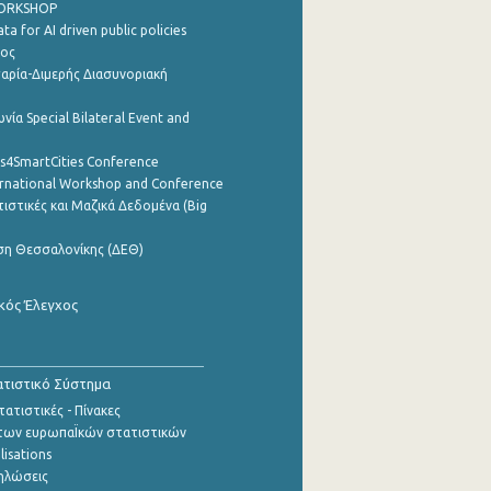
WORKSHOP
a for AI driven public policies
ρος
αρία-Διμερής Διασυνοριακή
νία Special Bilateral Event and
cs4SmartCities Conference
ernational Workshop and Conference
ιστικές και Μαζικά Δεδομένα (Big
ση Θεσσαλονίκης (ΔΕΘ)
κός Έλεγχος
τιστικό Σύστημα
ατιστικές - Πίνακες
των ευρωπαΪκών στατιστικών
lisations
ηλώσεις