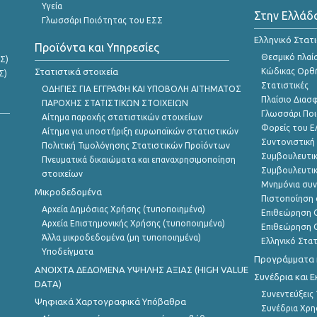
Υγεία
Στην Ελλάδ
Γλωσσάρι Ποιότητας του ΕΣΣ
Ελληνικό Στατ
Προϊόντα και Υπηρεσίες
Θεσμικό πλαί
Σ)
Στατιστικά στοιχεία
Κώδικας Ορθή
Σ)
Στατιστικές
ΟΔΗΓΙΕΣ ΓΙΑ ΕΓΓΡΑΦΗ ΚΑΙ ΥΠΟΒΟΛΗ ΑΙΤΗΜΑΤΟΣ
Πλαίσιο Διασ
ΠΑΡΟΧΗΣ ΣΤΑΤΙΣΤΙΚΩΝ ΣΤΟΙΧΕΙΩΝ
Γλωσσάρι Ποι
Αίτημα παροχής στατιστικών στοιχείων
Φορείς του 
Αίτημα για υποστήριξη ευρωπαϊκών στατιστικών
Συντονιστική
Πολιτική Τιμολόγησης Στατιστικών Προϊόντων
Συμβουλευτικ
Πνευματικά δικαιώματα και επαναχρησιμοποίηση
Συμβουλευτικ
στοιχείων
Μνημόνια συν
Μικροδεδομένα
Πιστοποίηση 
Αρχεία Δημόσιας Χρήσης (τυποποιημένα)
Επιθεώρηση Ο
Αρχεία Επιστημονικής Χρήσης (τυποποιημένα)
Επιθεώρηση Ο
Άλλα μικροδεδομένα (μη τυποποιημένα)
Ελληνικό Στα
Υποδείγματα
Προγράμματα κ
ANOIXTA ΔΕΔΟΜΕΝΑ ΥΨΗΛΗΣ ΑΞΙΑΣ (HIGH VALUE
Συνέδρια και 
DATA)
Συνεντεύξεις
Ψηφιακά Χαρτογραφικά Υπόβαθρα
Συνέδρια Χρ