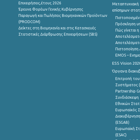
Επιχειρήσεις,έτους 2026
Μεταπτυχιακή 
Έρευνα Φορέων Γενικής Κυβέρνησης
επίσημων στατ
Παραγωγή και Πωλήσεις Βιομηχανικών Προϊόντων
Πιστοποιημέν
(PRODCOM)
Πρόσκληση υ
Δείκτες στη Βιομηχανία και στις Κατασκευές
Πώς γίνεται 
Στατιστικές Διάρθρωσης Επιχειρήσεων (SBS)
Αποτελέσματ
Αποτελέσματ
Πιστοποίηση 
EMOS – Ενημε
ESS Vision 202
Όργανα διακυ
Επιτροπή του
Συστήματος (
Partnership G
Συνδιάσκεψη 
Εθνικών Στατ
Ευρωπαϊκός Σ
Διακυβέρνηση
(ESGAB)
Ευρωπαϊκή Στ
(ESAC)