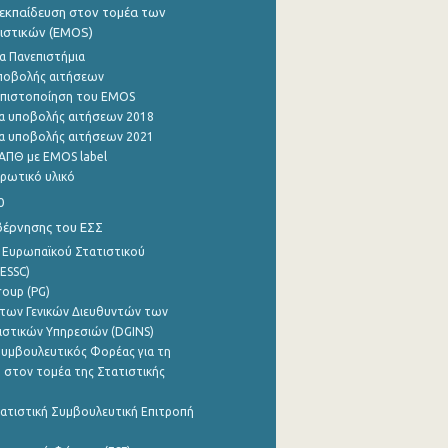
εκπαίδευση στον τομέα των
ιστικών (EMOS)
α Πανεπιστήμια
ποβολής αιτήσεων
η πιστοποίηση του EMOS
α υποβολής αιτήσεων 2018
α υποβολής αιτήσεων 2021
ΑΠΘ με EMOS label
ρωτικό υλικό
0
βέρνησης του ΕΣΣ
 Ευρωπαϊκού Στατιστικού
ESSC)
roup (PG)
των Γενικών Διευθυντών των
ιστικών Υπηρεσιών (DGINS)
υμβουλευτικός Φορέας για τη
 στον τομέα της Στατιστικής
ατιστική Συμβουλευτική Επιτροπή