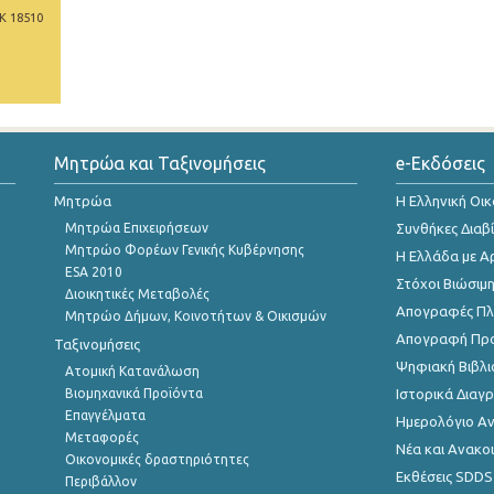
Κ 18510
Μητρώα και Ταξινομήσεις
e-Εκδόσεις
Μητρώα
Η Ελληνική Οι
Μητρώα Επιχειρήσεων
Συνθήκες Διαβ
Μητρώο Φορέων Γενικής Κυβέρνησης
Η Ελλάδα με Α
ESA 2010
Στόχοι Βιώσιμ
Διοικητικές Μεταβολές
Απογραφές Πλη
Μητρώο Δήμων, Κοινοτήτων & Οικισμών
Απογραφή Πρ
Ταξινομήσεις
Ψηφιακή Βιβλι
Ατομική Κατανάλωση
Βιομηχανικά Προϊόντα
Ιστορικά Δια
Επαγγέλματα
Ημερολόγιο Α
Μεταφορές
Νέα και Ανακο
Οικονομικές δραστηριότητες
Εκθέσεις SDDS
Περιβάλλον