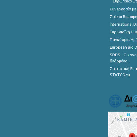
Ευρωπαϊκό Στ
Συνεργασία με
Στόχοι Βιώσιμ
International D
Ευρωπαϊκή Ημέ
Παγκόσμια Ημέ
European Big 
SDDS - Οικονο
δεδομένα
Στατιστική Επ
STATCOM)