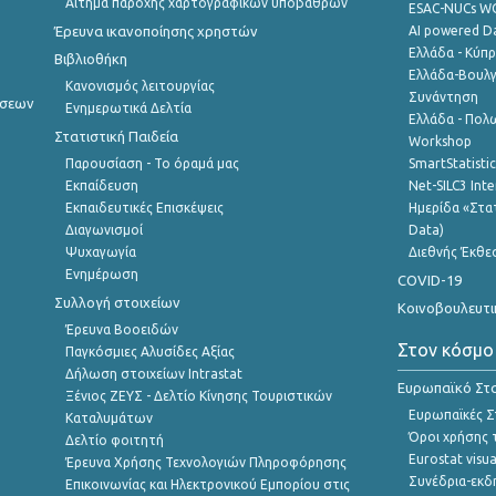
Αίτημα παροχής χαρτογραφικών υποβάθρων
ESAC-NUCs 
Έρευνα ικανοποίησης χρηστών
AI powered Dat
Ελλάδα - Κύπ
Βιβλιοθήκη
Ελλάδα-Βουλγ
Κανονισμός λειτουργίας
Συνάντηση
ήσεων
Ενημερωτικά Δελτία
Ελλάδα - Πολω
Στατιστική Παιδεία
Workshop
Παρουσίαση - Το όραμά μας
SmartStatisti
Εκπαίδευση
Net-SILC3 Int
Εκπαιδευτικές Επισκέψεις
Ημερίδα «Στατ
Διαγωνισμοί
Data)
Ψυχαγωγία
Διεθνής Έκθε
Ενημέρωση
COVID-19
Συλλογή στοιχείων
Κοινοβουλευτι
Έρευνα Βοοειδών
Στον κόσμο
Παγκόσμιες Αλυσίδες Αξίας
Δήλωση στοιχείων Intrastat
Ευρωπαϊκό Στα
Ξένιος ΖΕΥΣ - Δελτίο Κίνησης Τουριστικών
Ευρωπαϊκές Στ
Καταλυμάτων
Όροι χρήσης 
Δελτίο φοιτητή
Eurostat visua
Έρευνα Χρήσης Τεχνολογιών Πληροφόρησης
Συνέδρια-εκδ
Επικοινωνίας και Ηλεκτρονικού Εμπορίου στις