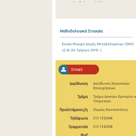
2o Τρίμηνο 2022
1o Τρίμηνο 2022
4o Τρίμηνο 2021
Μεθοδολογικά Στοιχεία
3o Τρίμηνο 2021
Ενιαία Μορφή Δομής Μεταδεδομένων (SIMS
2o Τρίμηνο 2021
v2.0) (3o Τρίμηνο 2018 - )
1o Τρίμηνο 2021
4o Τρίμηνο 2020
Επαφή
3o Τρίμηνο 2020
Διεύθυνση
Διεύθυνση Στατιστικών
Επιχειρήσεων
2o Τρίμηνο 2020
Τμήμα
Τμήμα Δεικτών Εμπορίου κ
1o Τρίμηνο 2020
Υπηρεσιών
Προϊστάμενος/η
Θωμάς Κωνσταντίνος
4o Τρίμηνο 2019
Τηλέφωνα
213 1352048
3o Τρίμηνο 2019
Γραμματεία
213 1352058
2o Τρίμηνο 2019
Φαξ