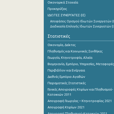
Οικονομικά Στοιχεία
1o Τρίμηνο 2016
Προκηρύξεις
4o Τρίμηνο 2015
ΙΔΙΩΤΕΣ ΣΥΝΕΡΓΑΤΕΣ (ΙΣ)
Αποφάσεις Ορισμού Ιδιωτών Συνεργατών (Ι
3o Τρίμηνο 2015
Διαδικασία Επιλογής Ιδιωτών Συνεργατών (Ι
2o Τρίμηνο 2015
Στατιστικές
1o Τρίμηνο 2015
Οικονομία, Δείκτες
4o Τρίμηνο 2014
Πληθυσμός και Κοινωνικές Συνθήκες
Γεωργία, Κτηνοτροφία, Αλιεία
3o Τρίμηνο 2014
Βιομηχανία, Εμπόριο, Υπηρεσίες, Μεταφορές
2o Τρίμηνο 2014
Περιβάλλον και Ενέργεια
Διεθνές Εμπόριο Αγαθών
1o Τρίμηνο 2014
Πειραματικές Στατιστικές
4o Τρίμηνο 2013
Γενικές Απογραφές Κτιρίων και Πληθυσμού-
Κατοικιών 2011
3o Τρίμηνο 2013
Απογραφή Γεωργίας – Κτηνοτροφίας 2021
2o Τρίμηνο 2013
Απογραφή Κτιρίων 2021
1o Τρίμηνο 2013
Απογραφή Πληθυσμού-Κατοικιών 2021