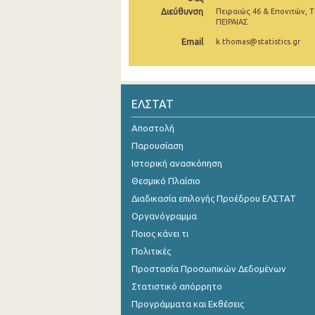
Διεύθυνση
Πειραιώς 46 & Επονιτών, Τ
1o Τρίμηνο 2019
ΠΕΙΡΑΙΑΣ
Email
k.thomas@statistics.gr
4o Τρίμηνο 2018
3o Τρίμηνο 2018
2o Τρίμηνο 2018
ΕΛΣΤΑΤ
1o Τρίμηνο 2018
Αποστολή
Παρουσίαση
4o Τρίμηνο 2017
Ιστορική ανασκόπηση
3o Τρίμηνο 2017
Θεσμικό Πλαίσιο
2o Τρίμηνο 2017
Διαδικασία επιλογής Προέδρου ΕΛΣΤΑΤ
Οργανόγραμμα
1o Τρίμηνο 2017
Ποιος κάνει τι
4o Τρίμηνο 2016
Πολιτικές
Προστασία Προσωπικών Δεδομένων
3o Τρίμηνο 2016
Στατιστικό απόρρητο
2o Τρίμηνο 2016
Προγράμματα και Εκθέσεις