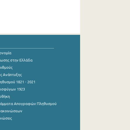
κονομία
ίωσης στην Ελλάδα
ριθμούς
ης Ανάπτυξης
θυσμού 1821 - 2021
οσφύγων 1923
οθήκη
γράμματα Απογραφών Πληθυσμού
νακοινώσεων
ινώσεις