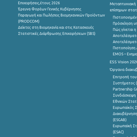
Επιχειρήσεις,έτους 2026
Μεταπτυχιακή 
Έρευνα Φορέων Γενικής Κυβέρνησης
επίσημων στατ
Παραγωγή και Πωλήσεις Βιομηχανικών Προϊόντων
Πιστοποιημέν
(PRODCOM)
Πρόσκληση υ
Δείκτες στη Βιομηχανία και στις Κατασκευές
Πώς γίνεται 
Στατιστικές Διάρθρωσης Επιχειρήσεων (SBS)
Αποτελέσματ
Αποτελέσματ
Πιστοποίηση 
EMOS – Ενημε
ESS Vision 202
Όργανα διακυ
Επιτροπή του
Συστήματος (
Partnership G
Συνδιάσκεψη 
Εθνικών Στατ
Ευρωπαϊκός Σ
Διακυβέρνηση
(ESGAB)
Ευρωπαϊκή Στ
(ESAC)