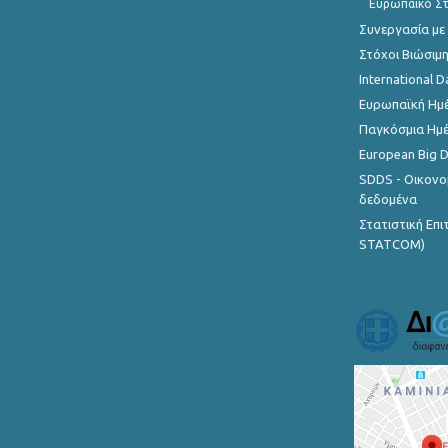
Ευρωπαϊκό Στ
Συνεργασία με
Στόχοι Βιώσιμ
International D
Ευρωπαϊκή Ημέ
Παγκόσμια Ημέ
European Big 
SDDS - Οικονο
δεδομένα
Στατιστική Επ
STATCOM)