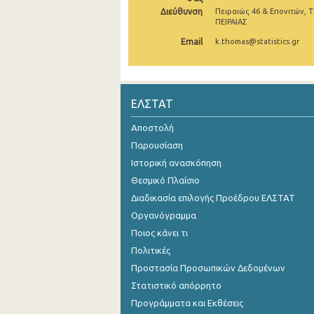
Διεύθυνση
Πειραιώς 46 & Επονιτών, Τ
1o Τρίμηνο 2019
ΠΕΙΡΑΙΑΣ
Email
k.thomas@statistics.gr
4o Τρίμηνο 2018
3o Τρίμηνο 2018
2o Τρίμηνο 2018
ΕΛΣΤΑΤ
1o Τρίμηνο 2018
Αποστολή
Παρουσίαση
4o Τρίμηνο 2017
Ιστορική ανασκόπηση
3o Τρίμηνο 2017
Θεσμικό Πλαίσιο
2o Τρίμηνο 2017
Διαδικασία επιλογής Προέδρου ΕΛΣΤΑΤ
Οργανόγραμμα
1o Τρίμηνο 2017
Ποιος κάνει τι
4o Τρίμηνο 2016
Πολιτικές
Προστασία Προσωπικών Δεδομένων
3o Τρίμηνο 2016
Στατιστικό απόρρητο
2o Τρίμηνο 2016
Προγράμματα και Εκθέσεις