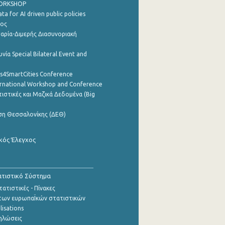
WORKSHOP
a for AI driven public policies
ρος
αρία-Διμερής Διασυνοριακή
νία Special Bilateral Event and
cs4SmartCities Conference
ernational Workshop and Conference
ιστικές και Μαζικά Δεδομένα (Big
ση Θεσσαλονίκης (ΔΕΘ)
κός Έλεγχος
τιστικό Σύστημα
ατιστικές - Πίνακες
των ευρωπαΪκών στατιστικών
lisations
ηλώσεις