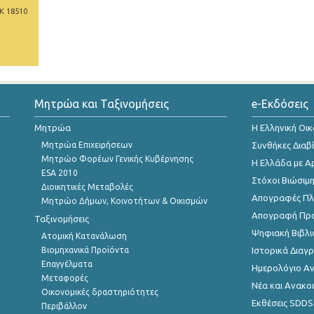
Κ 18510
Μητρώα και Ταξινομήσεις
e-Εκδόσεις
Μητρώα
Η Ελληνική Οι
Μητρώα Επιχειρήσεων
Συνθήκες Διαβ
Μητρώο Φορέων Γενικής Κυβέρνησης
Η Ελλάδα με Α
ESA 2010
Στόχοι Βιώσιμ
Διοικητικές Μεταβολές
Απογραφές Πλη
Μητρώο Δήμων, Κοινοτήτων & Οικισμών
Απογραφή Πρ
Ταξινομήσεις
Ψηφιακή Βιβλι
Ατομική Κατανάλωση
Βιομηχανικά Προϊόντα
Ιστορικά Δια
Επαγγέλματα
Ημερολόγιο Α
Μεταφορές
Νέα και Ανακο
Οικονομικές δραστηριότητες
Εκθέσεις SDDS
Περιβάλλον