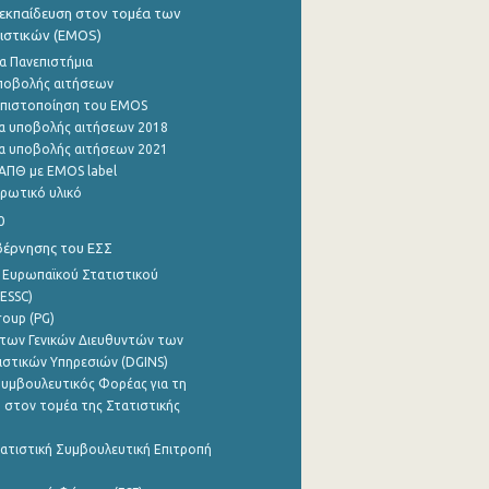
εκπαίδευση στον τομέα των
ιστικών (EMOS)
α Πανεπιστήμια
ποβολής αιτήσεων
η πιστοποίηση του EMOS
α υποβολής αιτήσεων 2018
α υποβολής αιτήσεων 2021
ΑΠΘ με EMOS label
ρωτικό υλικό
0
βέρνησης του ΕΣΣ
 Ευρωπαϊκού Στατιστικού
ESSC)
roup (PG)
των Γενικών Διευθυντών των
ιστικών Υπηρεσιών (DGINS)
υμβουλευτικός Φορέας για τη
 στον τομέα της Στατιστικής
ατιστική Συμβουλευτική Επιτροπή