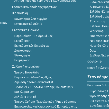
Αίτημα παροχής χαρτογραφικών υποβάθρων
ESAC-NUCs 
Έρευνα ικανοποίησης χρηστών
AI powered Dat
Ελλάδα - Κύπ
Βιβλιοθήκη
Ελλάδα-Βουλγ
Κανονισμός λειτουργίας
Συνάντηση
ήσεων
Ενημερωτικά Δελτία
Ελλάδα - Πολω
Στατιστική Παιδεία
Workshop
Παρουσίαση - Το όραμά μας
SmartStatisti
Εκπαίδευση
Net-SILC3 Int
Εκπαιδευτικές Επισκέψεις
Ημερίδα «Στατ
Διαγωνισμοί
Data)
Ψυχαγωγία
Διεθνής Έκθε
Ενημέρωση
COVID-19
Συλλογή στοιχείων
Κοινοβουλευτι
Έρευνα Βοοειδών
Στον κόσμο
Παγκόσμιες Αλυσίδες Αξίας
Δήλωση στοιχείων Intrastat
Ευρωπαϊκό Στα
Ξένιος ΖΕΥΣ - Δελτίο Κίνησης Τουριστικών
Ευρωπαϊκές Στ
Καταλυμάτων
Όροι χρήσης 
Δελτίο φοιτητή
Eurostat visua
Έρευνα Χρήσης Τεχνολογιών Πληροφόρησης
Συνέδρια-εκδ
Επικοινωνίας και Ηλεκτρονικού Εμπορίου στις