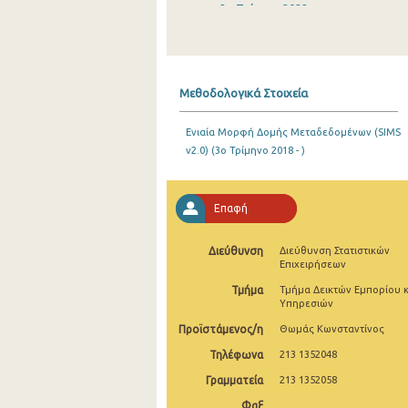
2o Τρίμηνο 2022
1o Τρίμηνο 2022
4o Τρίμηνο 2021
Μεθοδολογικά Στοιχεία
3o Τρίμηνο 2021
Ενιαία Μορφή Δομής Μεταδεδομένων (SIMS
2o Τρίμηνο 2021
v2.0) (3o Τρίμηνο 2018 - )
1o Τρίμηνο 2021
4o Τρίμηνο 2020
Επαφή
3o Τρίμηνο 2020
Διεύθυνση
Διεύθυνση Στατιστικών
Επιχειρήσεων
2o Τρίμηνο 2020
Τμήμα
Τμήμα Δεικτών Εμπορίου κ
1o Τρίμηνο 2020
Υπηρεσιών
Προϊστάμενος/η
Θωμάς Κωνσταντίνος
4o Τρίμηνο 2019
Τηλέφωνα
213 1352048
3o Τρίμηνο 2019
Γραμματεία
213 1352058
2o Τρίμηνο 2019
Φαξ