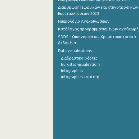
Διάρθρωση Γεωργικών και Κτηνοτροφικών
4o Τρίμηνο 2012
Εκμεταλλεύσεων 2023
Ημερολόγιο Ανακοινώσεων
3o Τρίμηνο 2012
Κατάλογος προγραμματισμένων αναθεωρ
2o Τρίμηνο 2012
SDDS - Οικονομικά και Χρηματοπιστωτικά
δεδομένα
1o Τρίμηνο 2012
Data visualisations
4o Τρίμηνο 2011
Διαδραστικοί χάρτες
Eurostat visualisations
3o Τρίμηνο 2011
Infographics
infographics κατά έτη
2o Τρίμηνο 2011
1o Τρίμηνο 2011
4o Τρίμηνο 2010
3o Τρίμηνο 2010
2o Τρίμηνο 2010
1o Τρίμηνο 2010