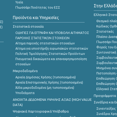
Υγεία
Στην Ελλάδ
Γλωσσάρι Ποιότητας του ΕΣΣ
Ελληνικό Στατ
Προϊόντα και Υπηρεσίες
Θεσμικό πλαί
Σ)
Στατιστικά στοιχεία
Κώδικας Ορθή
Σ)
Στατιστικές
ΟΔΗΓΙΕΣ ΓΙΑ ΕΓΓΡΑΦΗ ΚΑΙ ΥΠΟΒΟΛΗ ΑΙΤΗΜΑΤΟΣ
Πλαίσιο Διασ
ΠΑΡΟΧΗΣ ΣΤΑΤΙΣΤΙΚΩΝ ΣΤΟΙΧΕΙΩΝ
Γλωσσάρι Ποι
Αίτημα παροχής στατιστικών στοιχείων
Φορείς του 
Αίτημα για υποστήριξη ευρωπαϊκών στατιστικών
Συντονιστική
Πολιτική Τιμολόγησης Στατιστικών Προϊόντων
Συμβουλευτικ
Πνευματικά δικαιώματα και επαναχρησιμοποίηση
Συμβουλευτικ
στοιχείων
Μνημόνια συν
Μικροδεδομένα
Πιστοποίηση 
Αρχεία Δημόσιας Χρήσης (τυποποιημένα)
Επιθεώρηση Ο
Αρχεία Επιστημονικής Χρήσης (τυποποιημένα)
Επιθεώρηση Ο
Άλλα μικροδεδομένα (μη τυποποιημένα)
Ελληνικό Στα
Υποδείγματα
Προγράμματα κ
ANOIXTA ΔΕΔΟΜΕΝΑ ΥΨΗΛΗΣ ΑΞΙΑΣ (HIGH VALUE
Συνέδρια και 
DATA)
Συνεντεύξεις
Ψηφιακά Χαρτογραφικά Υπόβαθρα
Συνέδρια Χρ