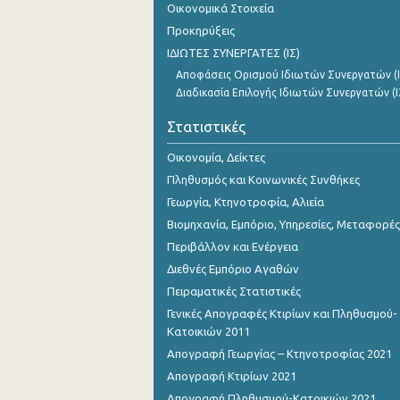
Οικονομικά Στοιχεία
1o Τρίμηνο 2016
Προκηρύξεις
4o Τρίμηνο 2015
ΙΔΙΩΤΕΣ ΣΥΝΕΡΓΑΤΕΣ (ΙΣ)
Αποφάσεις Ορισμού Ιδιωτών Συνεργατών (Ι
3o Τρίμηνο 2015
Διαδικασία Επιλογής Ιδιωτών Συνεργατών (Ι
2o Τρίμηνο 2015
Στατιστικές
1o Τρίμηνο 2015
Οικονομία, Δείκτες
4o Τρίμηνο 2014
Πληθυσμός και Κοινωνικές Συνθήκες
Γεωργία, Κτηνοτροφία, Αλιεία
3o Τρίμηνο 2014
Βιομηχανία, Εμπόριο, Υπηρεσίες, Μεταφορές
2o Τρίμηνο 2014
Περιβάλλον και Ενέργεια
Διεθνές Εμπόριο Αγαθών
1o Τρίμηνο 2014
Πειραματικές Στατιστικές
4o Τρίμηνο 2013
Γενικές Απογραφές Κτιρίων και Πληθυσμού-
Κατοικιών 2011
3o Τρίμηνο 2013
Απογραφή Γεωργίας – Κτηνοτροφίας 2021
2o Τρίμηνο 2013
Απογραφή Κτιρίων 2021
1o Τρίμηνο 2013
Απογραφή Πληθυσμού-Κατοικιών 2021