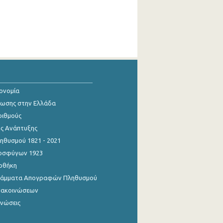
κονομία
ίωσης στην Ελλάδα
ριθμούς
ης Ανάπτυξης
θυσμού 1821 - 2021
οσφύγων 1923
οθήκη
γράμματα Απογραφών Πληθυσμού
νακοινώσεων
ινώσεις