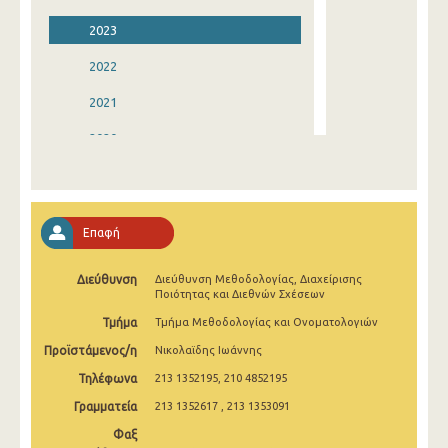
2023
2022
2021
2020
2019
2018
Επαφή
2017
Διεύθυνση
Διεύθυνση Μεθοδολογίας, Διαχείρισης
2016
Ποιότητας και Διεθνών Σχέσεων
2015
Τμήμα
Τμήμα Μεθοδολογίας και Ονοματολογιών
Προϊστάμενος/η
Νικολαϊδης Ιωάννης
2014
Τηλέφωνα
213 1352195, 210 4852195
2013
Γραμματεία
213 1352617 , 213 1353091
2012
Φαξ