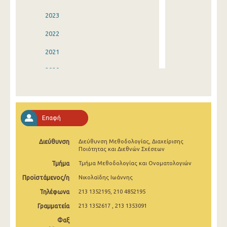
2023
2022
2021
2020
2019
2018
Επαφή
2017
Διεύθυνση
Διεύθυνση Μεθοδολογίας, Διαχείρισης
2016
Ποιότητας και Διεθνών Σχέσεων
2015
Τμήμα
Τμήμα Μεθοδολογίας και Ονοματολογιών
Προϊστάμενος/η
Νικολαϊδης Ιωάννης
2014
Τηλέφωνα
213 1352195, 210 4852195
2013
Γραμματεία
213 1352617 , 213 1353091
2012
Φαξ