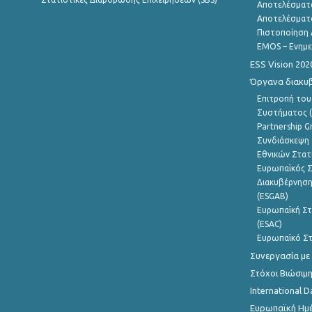
Αποτελέσματ
Αποτελέσματ
Πιστοποίηση 
EMOS – Ενημε
ESS Vision 202
Όργανα διακυ
Επιτροπή του
Συστήματος (
Partnership G
Συνδιάσκεψη 
Εθνικών Στατ
Ευρωπαϊκός Σ
Διακυβέρνηση
(ESGAB)
Ευρωπαϊκή Στ
(ESAC)
Ευρωπαϊκό Στ
Συνεργασία με
Στόχοι Βιώσιμ
International D
Ευρωπαϊκή Ημέ