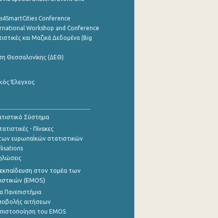
cs4SmartCities Conference
ernational Workshop and Conference
ιστικές και Μαζικά Δεδομένα (Big
ση Θεσσαλονίκης (ΔΕΘ)
κός Έλεγχος
τιστικό Σύστημα
ατιστικές - Πίνακες
των ευρωπαΪκών στατιστικών
lisations
ηλώσεις
εκπαίδευση στον τομέα των
ιστικών (EMOS)
α Πανεπιστήμια
ποβολής αιτήσεων
η πιστοποίηση του EMOS