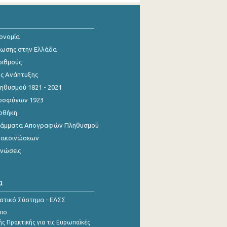
κονομία
ίωσης στην Ελλάδα
ριθμούς
ης Ανάπτυξης
θυσμού 1821 - 2021
οσφύγων 1923
οθήκη
γράμματα Απογραφών Πληθυσμού
νακοινώσεων
ινώσεις
α
ιστικό Σύστημα - ΕΛΣΣ
σιο
ς Πρακτικής για τις Ευρωπαϊκές