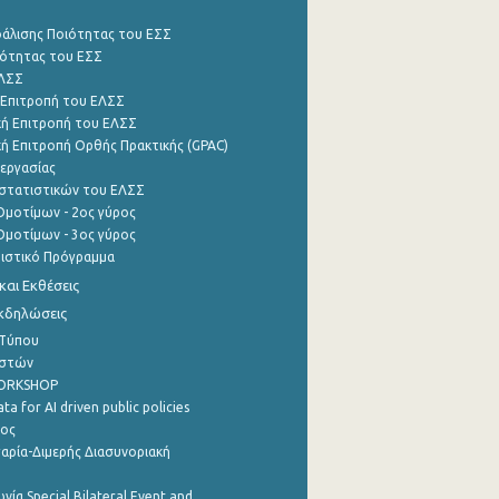
φάλισης Ποιότητας του ΕΣΣ
ότητας του ΕΣΣ
ΕΛΣΣ
 Επιτροπή του ΕΛΣΣ
ή Επιτροπή του ΕΛΣΣ
ή Επιτροπή Ορθής Πρακτικής (GPAC)
εργασίας
στατιστικών του ΕΛΣΣ
μοτίμων - 2ος γύρος
μοτίμων - 3ος γύρος
τιστικό Πρόγραμμα
αι Εκθέσεις
Εκδηλώσεις
 Τύπου
ηστών
WORKSHOP
a for AI driven public policies
ρος
αρία-Διμερής Διασυνοριακή
νία Special Bilateral Event and