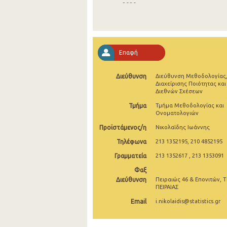
2020
2019
2018
Επαφή
2017
Διεύθυνση
Διεύθυνση Μεθοδολογίας
2016
Διαχείρισης Ποιότητας και
Διεθνών Σχέσεων
2015
Τμήμα
Τμήμα Μεθοδολογίας και
Ονοματολογιών
2014
Προϊστάμενος/η
Νικολαϊδης Ιωάννης
2013
Τηλέφωνα
213 1352195, 210 4852195
2012
Γραμματεία
213 1352617 , 213 1353091
2011
Φαξ
Διεύθυνση
Πειραιώς 46 & Επονιτών, Τ
2010
ΠΕΙΡΑΙΑΣ
Email
i.nikolaidis@statistics.gr
2009
2008