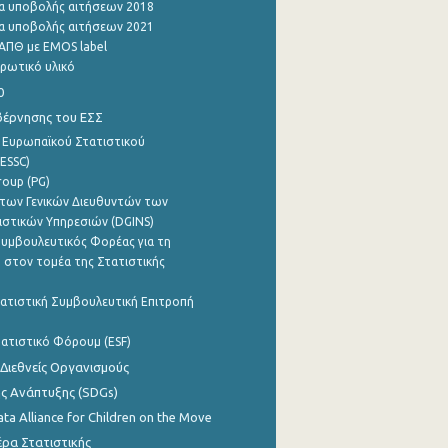
α υποβολής αιτήσεων 2018
α υποβολής αιτήσεων 2021
ΑΠΘ με EMOS label
ρωτικό υλικό
0
βέρνησης του ΕΣΣ
 Ευρωπαϊκού Στατιστικού
ESSC)
roup (PG)
των Γενικών Διευθυντών των
ιστικών Υπηρεσιών (DGINS)
υμβουλευτικός Φορέας για τη
 στον τομέα της Στατιστικής
ατιστική Συμβουλευτική Επιτροπή
ατιστικό Φόρουμ (ESF)
 Διεθνείς Οργανισμούς
ης Ανάπτυξης (SDGs)
ata Alliance for Children on the Move
ρα Στατιστικής