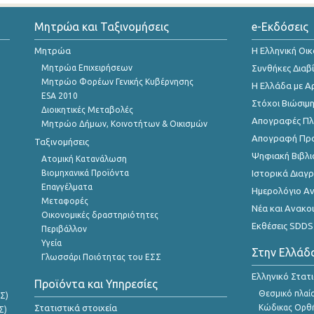
Μητρώα και Ταξινομήσεις
e-Εκδόσεις
Μητρώα
Η Ελληνική Οι
Μητρώα Επιχειρήσεων
Συνθήκες Διαβ
Μητρώο Φορέων Γενικής Κυβέρνησης
Η Ελλάδα με Α
ESA 2010
Στόχοι Βιώσιμ
Διοικητικές Μεταβολές
Απογραφές Πλη
Μητρώο Δήμων, Κοινοτήτων & Οικισμών
Απογραφή Πρ
Ταξινομήσεις
Ψηφιακή Βιβλι
Ατομική Κατανάλωση
Βιομηχανικά Προϊόντα
Ιστορικά Δια
Επαγγέλματα
Ημερολόγιο Α
Μεταφορές
Νέα και Ανακο
Οικονομικές δραστηριότητες
Εκθέσεις SDDS
Περιβάλλον
Υγεία
Στην Ελλάδ
Γλωσσάρι Ποιότητας του ΕΣΣ
Ελληνικό Στατ
Προϊόντα και Υπηρεσίες
Θεσμικό πλαί
Σ)
Στατιστικά στοιχεία
Κώδικας Ορθή
Σ)