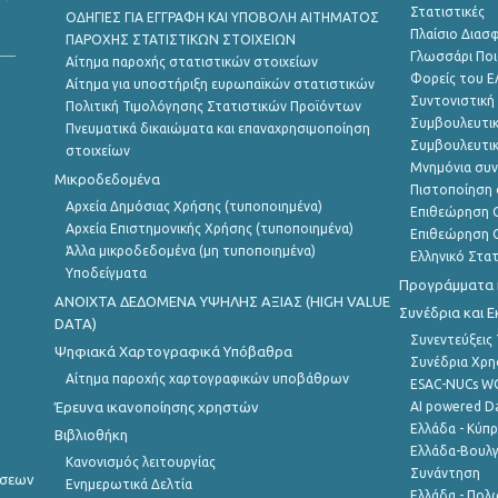
Στατιστικές
ΟΔΗΓΙΕΣ ΓΙΑ ΕΓΓΡΑΦΗ ΚΑΙ ΥΠΟΒΟΛΗ ΑΙΤΗΜΑΤΟΣ
Πλαίσιο Διασ
ΠΑΡΟΧΗΣ ΣΤΑΤΙΣΤΙΚΩΝ ΣΤΟΙΧΕΙΩΝ
Γλωσσάρι Ποι
Αίτημα παροχής στατιστικών στοιχείων
Φορείς του 
Αίτημα για υποστήριξη ευρωπαϊκών στατιστικών
Συντονιστική
Πολιτική Τιμολόγησης Στατιστικών Προϊόντων
Συμβουλευτικ
Πνευματικά δικαιώματα και επαναχρησιμοποίηση
Συμβουλευτικ
στοιχείων
Μνημόνια συν
Μικροδεδομένα
Πιστοποίηση 
Αρχεία Δημόσιας Χρήσης (τυποποιημένα)
Επιθεώρηση Ο
Αρχεία Επιστημονικής Χρήσης (τυποποιημένα)
Επιθεώρηση Ο
Άλλα μικροδεδομένα (μη τυποποιημένα)
Ελληνικό Στα
Υποδείγματα
Προγράμματα κ
ANOIXTA ΔΕΔΟΜΕΝΑ ΥΨΗΛΗΣ ΑΞΙΑΣ (HIGH VALUE
Συνέδρια και 
DATA)
Συνεντεύξεις
Ψηφιακά Χαρτογραφικά Υπόβαθρα
Συνέδρια Χρ
Αίτημα παροχής χαρτογραφικών υποβάθρων
ESAC-NUCs 
Έρευνα ικανοποίησης χρηστών
AI powered Dat
Ελλάδα - Κύπ
Βιβλιοθήκη
Ελλάδα-Βουλγ
Κανονισμός λειτουργίας
Συνάντηση
ήσεων
Ενημερωτικά Δελτία
Ελλάδα - Πολω