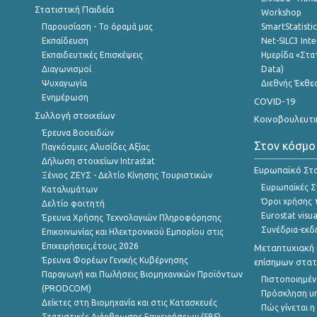
Στατιστική Παιδεία
Workshop
Παρουσίαση - Το όραμά μας
SmartStatisti
Εκπαίδευση
Net-SILC3 Int
Εκπαιδευτικές Επισκέψεις
Ημερίδα «Στατ
Διαγωνισμοί
Data)
Ψυχαγωγία
Διεθνής Έκθε
Ενημέρωση
COVID-19
Συλλογή στοιχείων
Κοινοβουλευτι
Έρευνα Βοοειδών
Στον κόσμο
Παγκόσμιες Αλυσίδες Αξίας
Δήλωση στοιχείων Intrastat
Ευρωπαϊκό Στα
Ξένιος ΖΕΥΣ - Δελτίο Κίνησης Τουριστικών
Ευρωπαϊκές Στ
Καταλυμάτων
Όροι χρήσης 
Δελτίο φοιτητή
Eurostat visua
Έρευνα Χρήσης Τεχνολογιών Πληροφόρησης
Συνέδρια-εκδ
Επικοινωνίας και Ηλεκτρονικού Εμπορίου στις
Επιχειρήσεις,έτους 2026
Μεταπτυχιακή 
Έρευνα Φορέων Γενικής Κυβέρνησης
επίσημων στατ
Παραγωγή και Πωλήσεις Βιομηχανικών Προϊόντων
Πιστοποιημέν
(PRODCOM)
Πρόσκληση υ
Δείκτες στη Βιομηχανία και στις Κατασκευές
Πώς γίνεται 
Στατιστικές Διάρθρωσης Επιχειρήσεων (SBS)