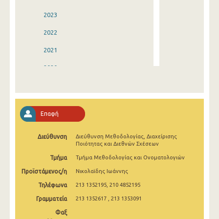
2023
2022
2021
2020
2019
2018
Επαφή
2017
Διεύθυνση
Διεύθυνση Μεθοδολογίας, Διαχείρισης
2016
Ποιότητας και Διεθνών Σχέσεων
2015
Τμήμα
Τμήμα Μεθοδολογίας και Ονοματολογιών
Προϊστάμενος/η
Νικολαϊδης Ιωάννης
2014
Τηλέφωνα
213 1352195, 210 4852195
2013
Γραμματεία
213 1352617 , 213 1353091
2012
Φαξ