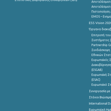
Αποτελέσματ
Αποτελέσματ
Πιστοποίηση 
EMOS – Ενημε
ESS Vision 202
Όργανα διακυ
Επιτροπή του
Συστήματος (
Partnership G
Συνδιάσκεψη 
Εθνικών Στατ
Ευρωπαϊκός Σ
Διακυβέρνηση
(ESGAB)
Ευρωπαϊκή Στ
(ESAC)
Ευρωπαϊκό Στ
Συνεργασία με
Στόχοι Βιώσιμ
International D
Ευρωπαϊκή Ημέ