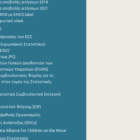
α υποβολής αιτήσεων 2018
α υποβολής αιτήσεων 2021
ΑΠΘ με EMOS label
ρωτικό υλικό
0
βέρνησης του ΕΣΣ
 Ευρωπαϊκού Στατιστικού
ESSC)
roup (PG)
των Γενικών Διευθυντών των
ιστικών Υπηρεσιών (DGINS)
υμβουλευτικός Φορέας για τη
 στον τομέα της Στατιστικής
ατιστική Συμβουλευτική Επιτροπή
ατιστικό Φόρουμ (ESF)
 Διεθνείς Οργανισμούς
ης Ανάπτυξης (SDGs)
ata Alliance for Children on the Move
ρα Στατιστικής