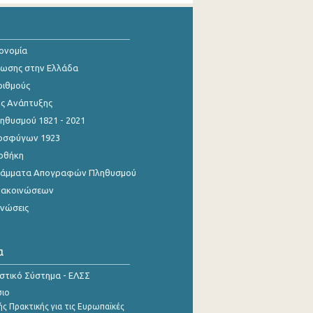
κονομία
ίωσης στην Ελλάδα
ριθμούς
ης Ανάπτυξης
θυσμού 1821 - 2021
οσφύγων 1923
οθήκη
γράμματα Απογραφών Πληθυσμού
νακοινώσεων
ινώσεις
α
ιστικό Σύστημα - ΕΛΣΣ
σιο
ς Πρακτικής για τις Ευρωπαϊκές