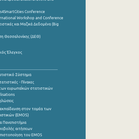
cs4SmartCities Conference
ernational Workshop and Conference
ιστικές και Μαζικά Δεδομένα (Big
ση Θεσσαλονίκης (ΔΕΘ)
κός Έλεγχος
τιστικό Σύστημα
ατιστικές - Πίνακες
των ευρωπαΪκών στατιστικών
lisations
ηλώσεις
εκπαίδευση στον τομέα των
ιστικών (EMOS)
α Πανεπιστήμια
ποβολής αιτήσεων
η πιστοποίηση του EMOS