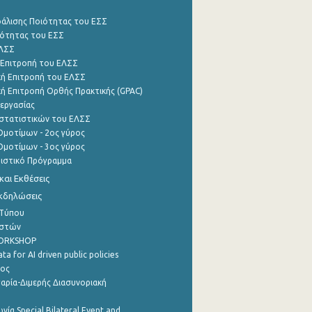
φάλισης Ποιότητας του ΕΣΣ
ότητας του ΕΣΣ
ΕΛΣΣ
 Επιτροπή του ΕΛΣΣ
ή Επιτροπή του ΕΛΣΣ
ή Επιτροπή Ορθής Πρακτικής (GPAC)
εργασίας
στατιστικών του ΕΛΣΣ
μοτίμων - 2ος γύρος
μοτίμων - 3ος γύρος
τιστικό Πρόγραμμα
αι Εκθέσεις
Εκδηλώσεις
 Τύπου
ηστών
WORKSHOP
a for AI driven public policies
ρος
αρία-Διμερής Διασυνοριακή
νία Special Bilateral Event and