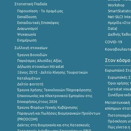
Στατιστική Παιδεία
Workshop
Παρουσίαση - Το όραμά μας
SmartStatisti
Εκπαίδευση
Net-SILC3 Int
Εκπαιδευτικές Επισκέψεις
Ημερίδα «Στατ
Διαγωνισμοί
Data)
Ψυχαγωγία
Διεθνής Έκθε
Ενημέρωση
COVID-19
Συλλογή στοιχείων
Κοινοβουλευτι
Έρευνα Βοοειδών
Στον κόσμο
Παγκόσμιες Αλυσίδες Αξίας
Δήλωση στοιχείων Intrastat
Ευρωπαϊκό Στα
Ξένιος ΖΕΥΣ - Δελτίο Κίνησης Τουριστικών
Ευρωπαϊκές Στ
Καταλυμάτων
Όροι χρήσης 
Δελτίο φοιτητή
Eurostat visua
Έρευνα Χρήσης Τεχνολογιών Πληροφόρησης
Συνέδρια-εκδ
Επικοινωνίας και Ηλεκτρονικού Εμπορίου στις
Επιχειρήσεις,έτους 2026
Μεταπτυχιακή 
Έρευνα Φορέων Γενικής Κυβέρνησης
επίσημων στατ
Παραγωγή και Πωλήσεις Βιομηχανικών Προϊόντων
Πιστοποιημέν
(PRODCOM)
Πρόσκληση υ
Δείκτες στη Βιομηχανία και στις Κατασκευές
Πώς γίνεται 
Στατιστικές Διάρθρωσης Επιχειρήσεων (SBS)