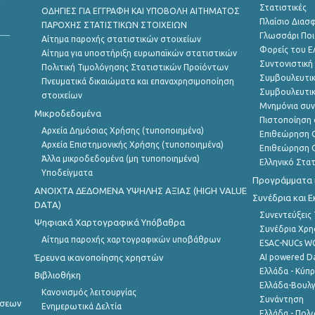
Στατιστικές
ΟΔΗΓΙΕΣ ΓΙΑ ΕΓΓΡΑΦΗ ΚΑΙ ΥΠΟΒΟΛΗ ΑΙΤΗΜΑΤΟΣ
Πλαίσιο Διασ
ΠΑΡΟΧΗΣ ΣΤΑΤΙΣΤΙΚΩΝ ΣΤΟΙΧΕΙΩΝ
Γλωσσάρι Ποι
Αίτημα παροχής στατιστικών στοιχείων
Φορείς του 
Αίτημα για υποστήριξη ευρωπαϊκών στατιστικών
Συντονιστική
Πολιτική Τιμολόγησης Στατιστικών Προϊόντων
Συμβουλευτικ
Πνευματικά δικαιώματα και επαναχρησιμοποίηση
Συμβουλευτικ
στοιχείων
Μνημόνια συν
Μικροδεδομένα
Πιστοποίηση 
Αρχεία Δημόσιας Χρήσης (τυποποιημένα)
Επιθεώρηση Ο
Αρχεία Επιστημονικής Χρήσης (τυποποιημένα)
Επιθεώρηση Ο
Άλλα μικροδεδομένα (μη τυποποιημένα)
Ελληνικό Στα
Υποδείγματα
Προγράμματα κ
ANOIXTA ΔΕΔΟΜΕΝΑ ΥΨΗΛΗΣ ΑΞΙΑΣ (HIGH VALUE
Συνέδρια και 
DATA)
Συνεντεύξεις
Ψηφιακά Χαρτογραφικά Υπόβαθρα
Συνέδρια Χρ
Αίτημα παροχής χαρτογραφικών υποβάθρων
ESAC-NUCs 
Έρευνα ικανοποίησης χρηστών
AI powered Dat
Ελλάδα - Κύπ
Βιβλιοθήκη
Ελλάδα-Βουλγ
Κανονισμός λειτουργίας
Συνάντηση
ήσεων
Ενημερωτικά Δελτία
Ελλάδα - Πολω