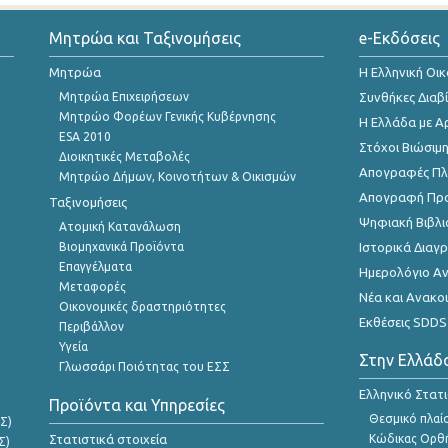
Μητρώα και Ταξινομήσεις
e-Εκδόσεις
Μητρώα
Η Ελληνική Οι
Μητρώα Επιχειρήσεων
Συνθήκες Διαβ
Μητρώο Φορέων Γενικής Κυβέρνησης
Η Ελλάδα με Α
ESA 2010
Στόχοι Βιώσιμ
Διοικητικές Μεταβολές
Απογραφές Πλη
Μητρώο Δήμων, Κοινοτήτων & Οικισμών
Απογραφή Πρ
Ταξινομήσεις
Ψηφιακή Βιβλι
Ατομική Κατανάλωση
Βιομηχανικά Προϊόντα
Ιστορικά Δια
Επαγγέλματα
Ημερολόγιο Α
Μεταφορές
Νέα και Ανακο
Οικονομικές δραστηριότητες
Εκθέσεις SDDS
Περιβάλλον
Υγεία
Στην Ελλάδ
Γλωσσάρι Ποιότητας του ΕΣΣ
Ελληνικό Στατ
Προϊόντα και Υπηρεσίες
Θεσμικό πλαί
Σ)
Στατιστικά στοιχεία
Κώδικας Ορθή
Σ)