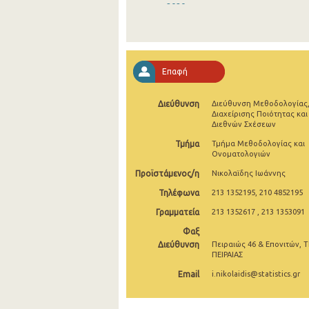
2020
2019
2018
Επαφή
2017
Διεύθυνση
Διεύθυνση Μεθοδολογίας
2016
Διαχείρισης Ποιότητας και
Διεθνών Σχέσεων
2015
Τμήμα
Τμήμα Μεθοδολογίας και
Ονοματολογιών
2014
Προϊστάμενος/η
Νικολαϊδης Ιωάννης
2013
Τηλέφωνα
213 1352195, 210 4852195
2012
Γραμματεία
213 1352617 , 213 1353091
2011
Φαξ
Διεύθυνση
Πειραιώς 46 & Επονιτών, Τ
2010
ΠΕΙΡΑΙΑΣ
Email
i.nikolaidis@statistics.gr
2009
2008