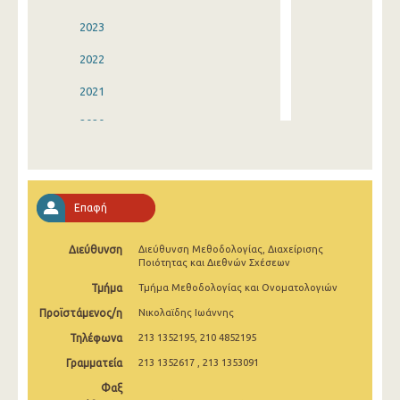
2023
2022
2021
2020
2019
2018
Επαφή
2017
Διεύθυνση
Διεύθυνση Μεθοδολογίας, Διαχείρισης
2016
Ποιότητας και Διεθνών Σχέσεων
2015
Τμήμα
Τμήμα Μεθοδολογίας και Ονοματολογιών
Προϊστάμενος/η
Νικολαϊδης Ιωάννης
2014
Τηλέφωνα
213 1352195, 210 4852195
2013
Γραμματεία
213 1352617 , 213 1353091
2012
Φαξ