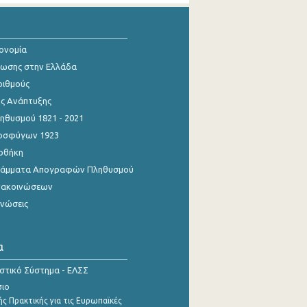
κονομία
ίωσης στην Ελλάδα
ριθμούς
ης Ανάπτυξης
θυσμού 1821 - 2021
οσφύγων 1923
οθήκη
γράμματα Απογραφών Πληθυσμού
νακοινώσεων
ινώσεις
α
ιστικό Σύστημα - ΕΛΣΣ
σιο
ς Πρακτικής για τις Ευρωπαϊκές