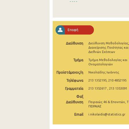
2020
2019
2018
Επαφή
2017
Διεύθυνση
Διεύθυνση Μεθοδολογίας
2016
Διαχείρισης Ποιότητας και
Διεθνών Σχέσεων
2015
Τμήμα
Τμήμα Μεθοδολογίας και
Ονοματολογιών
2014
Προϊστάμενος/η
Νικολαϊδης Ιωάννης
2013
Τηλέφωνα
213 1352195, 210 4852195
2012
Γραμματεία
213 1352617 , 213 1353091
2011
Φαξ
Διεύθυνση
Πειραιώς 46 & Επονιτών, Τ
2010
ΠΕΙΡΑΙΑΣ
Email
i.nikolaidis@statistics.gr
2009
2008