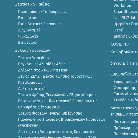
Στατιστική Παιδεία
Workshop
Παρουσίαση - Το όραμά μας
SmartStatisti
Εκπαίδευση
Net-SILC3 Int
Εκπαιδευτικές Επισκέψεις
Ημερίδα «Στατ
Διαγωνισμοί
Data)
Ψυχαγωγία
Διεθνής Έκθε
Ενημέρωση
COVID-19
Συλλογή στοιχείων
Κοινοβουλευτι
Έρευνα Βοοειδών
Στον κόσμο
Παγκόσμιες Αλυσίδες Αξίας
Δήλωση στοιχείων Intrastat
Ευρωπαϊκό Στα
Ξένιος ΖΕΥΣ - Δελτίο Κίνησης Τουριστικών
Ευρωπαϊκές Στ
Καταλυμάτων
Όροι χρήσης 
Δελτίο φοιτητή
Eurostat visua
Έρευνα Χρήσης Τεχνολογιών Πληροφόρησης
Συνέδρια-εκδ
Επικοινωνίας και Ηλεκτρονικού Εμπορίου στις
Επιχειρήσεις,έτους 2026
Μεταπτυχιακή 
Έρευνα Φορέων Γενικής Κυβέρνησης
επίσημων στατ
Παραγωγή και Πωλήσεις Βιομηχανικών Προϊόντων
Πιστοποιημέν
(PRODCOM)
Πρόσκληση υ
Δείκτες στη Βιομηχανία και στις Κατασκευές
Πώς γίνεται 
Στατιστικές Διάρθρωσης Επιχειρήσεων (SBS)