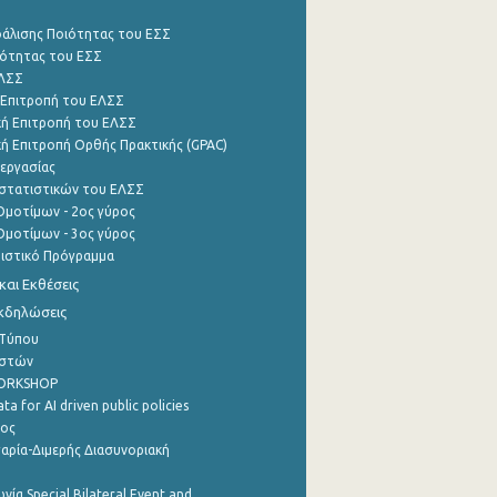
φάλισης Ποιότητας του ΕΣΣ
ότητας του ΕΣΣ
ΕΛΣΣ
 Επιτροπή του ΕΛΣΣ
ή Επιτροπή του ΕΛΣΣ
ή Επιτροπή Ορθής Πρακτικής (GPAC)
εργασίας
στατιστικών του ΕΛΣΣ
μοτίμων - 2ος γύρος
μοτίμων - 3ος γύρος
τιστικό Πρόγραμμα
αι Εκθέσεις
Εκδηλώσεις
 Τύπου
ηστών
WORKSHOP
a for AI driven public policies
ρος
αρία-Διμερής Διασυνοριακή
νία Special Bilateral Event and