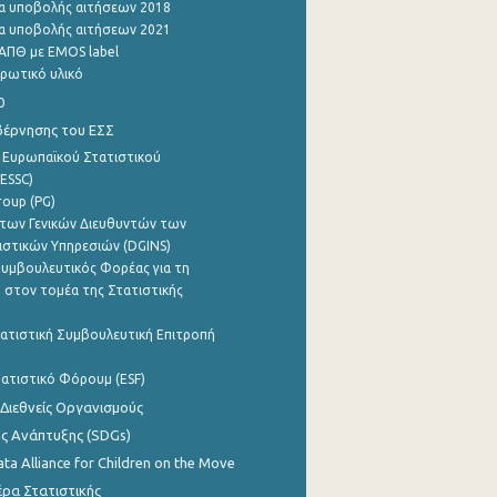
α υποβολής αιτήσεων 2018
α υποβολής αιτήσεων 2021
ΑΠΘ με EMOS label
ρωτικό υλικό
0
βέρνησης του ΕΣΣ
 Ευρωπαϊκού Στατιστικού
ESSC)
roup (PG)
των Γενικών Διευθυντών των
ιστικών Υπηρεσιών (DGINS)
υμβουλευτικός Φορέας για τη
 στον τομέα της Στατιστικής
ατιστική Συμβουλευτική Επιτροπή
ατιστικό Φόρουμ (ESF)
 Διεθνείς Οργανισμούς
ης Ανάπτυξης (SDGs)
ata Alliance for Children on the Move
ρα Στατιστικής