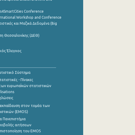
cs4SmartCities Conference
ernational Workshop and Conference
ιστικές και Μαζικά Δεδομένα (Big
ση Θεσσαλονίκης (ΔΕΘ)
κός Έλεγχος
τιστικό Σύστημα
ατιστικές - Πίνακες
των ευρωπαΪκών στατιστικών
lisations
ηλώσεις
εκπαίδευση στον τομέα των
ιστικών (EMOS)
α Πανεπιστήμια
ποβολής αιτήσεων
η πιστοποίηση του EMOS