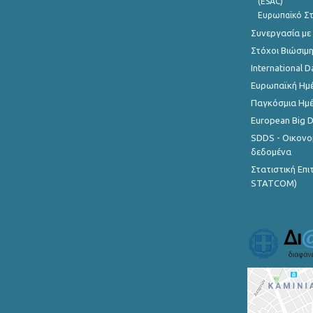
(ESAC)
Ευρωπαϊκό Στ
Συνεργασία με
Στόχοι Βιώσιμ
International D
Ευρωπαϊκή Ημέ
Παγκόσμια Ημέ
European Big 
SDDS - Οικονο
δεδομένα
Στατιστική Επ
STATCOM)