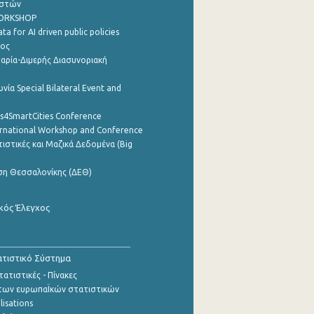
ηστών
WORKSHOP
a for AI driven public policies
ρος
αρία-Διμερής Διασυνοριακή
νία Special Bilateral Event and
cs4SmartCities Conference
ernational Workshop and Conference
ιστικές και Μαζικά Δεδομένα (Big
ση Θεσσαλονίκης (ΔΕΘ)
κός Έλεγχος
τιστικό Σύστημα
ατιστικές - Πίνακες
των ευρωπαΪκών στατιστικών
lisations