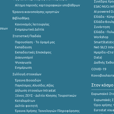
Συνέδρια Χρ
Αίτημα παροχής χαρτογραφικών υποβάθρων
ESAC-NUCs 
Έρευνα ικανοποίησης χρηστών
AI powered Dat
Ελλάδα - Κύπ
Βιβλιοθήκη
Ελλάδα-Βουλγ
Κανονισμός λειτουργίας
Συνάντηση
ήσεων
Ενημερωτικά Δελτία
Ελλάδα - Πολω
Στατιστική Παιδεία
Workshop
Παρουσίαση - Το όραμά μας
SmartStatisti
Εκπαίδευση
Net-SILC3 Int
Εκπαιδευτικές Επισκέψεις
Ημερίδα «Στατ
Διαγωνισμοί
Data)
Ψυχαγωγία
Διεθνής Έκθε
Ενημέρωση
COVID-19
Συλλογή στοιχείων
Κοινοβουλευτι
Έρευνα Βοοειδών
Στον κόσμο
Παγκόσμιες Αλυσίδες Αξίας
Δήλωση στοιχείων Intrastat
Ευρωπαϊκό Στα
Ξένιος ΖΕΥΣ - Δελτίο Κίνησης Τουριστικών
Ευρωπαϊκές Στ
Καταλυμάτων
Όροι χρήσης 
Δελτίο φοιτητή
Eurostat visua
Έρευνα Χρήσης Τεχνολογιών Πληροφόρησης