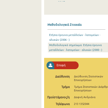
2017
2016
2015
Μεθοδολογικά Στοιχεία
2014
Ετήσια έρευνα μεταλλείων - λατομείων -
2013
αλυκών (2006 - )
Μεθοδολογικό σημείωμα: Ετήσια έρευνα
2012
μεταλλείων - λατομείων - αλυκών (2000 - )
2011
2010
Επαφή
2009
Διεύθυνση
Διεύθυνση Στατιστικών
2008
Επιχειρήσεων
Τμήμα
Τμήμα Στατιστικών Διάρθ
2007
Επιχειρήσεων
Προϊστάμενος/η
Δαφνή Ανδριάνα
2006
Τηλέφωνα
213 1352044
2005