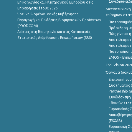
Συνέδρια-εκδ
Επικοινωνίας και Ηλεκτρονικού Εμπορίου στις
Επιχειρήσεις,έτους 2026
Μεταπτυχιακή 
Έρευνα Φορέων Γενικής Κυβέρνησης
επίσημων στατ
Παραγωγή και Πωλήσεις Βιομηχανικών Προϊόντων
Πιστοποιημέν
(PRODCOM)
Πρόσκληση υ
Δείκτες στη Βιομηχανία και στις Κατασκευές
Πώς γίνεται 
Στατιστικές Διάρθρωσης Επιχειρήσεων (SBS)
Αποτελέσματ
Αποτελέσματ
Πιστοποίηση 
EMOS – Ενημε
ESS Vision 202
Όργανα διακυ
Επιτροπή του
Συστήματος (
Partnership G
Συνδιάσκεψη 
Εθνικών Στατ
Ευρωπαϊκός Σ
Διακυβέρνηση
(ESGAB)
Ευρωπαϊκή Στ