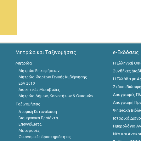
Μητρώα και Ταξινομήσεις
e-Εκδόσεις
Μητρώα
Η Ελληνική Οι
Μητρώα Επιχειρήσεων
Συνθήκες Διαβ
Μητρώο Φορέων Γενικής Κυβέρνησης
Η Ελλάδα με Α
ESA 2010
Στόχοι Βιώσιμ
Διοικητικές Μεταβολές
Απογραφές Πλη
Μητρώο Δήμων, Κοινοτήτων & Οικισμών
Απογραφή Πρ
Ταξινομήσεις
Ψηφιακή Βιβλι
Ατομική Κατανάλωση
Βιομηχανικά Προϊόντα
Ιστορικά Δια
Επαγγέλματα
Ημερολόγιο Α
Μεταφορές
Νέα και Ανακο
Οικονομικές δραστηριότητες