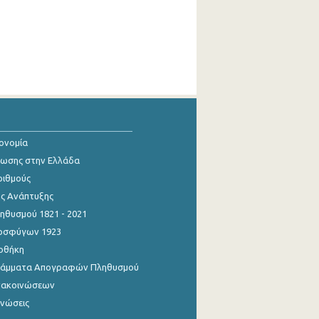
κονομία
ίωσης στην Ελλάδα
ριθμούς
ης Ανάπτυξης
θυσμού 1821 - 2021
οσφύγων 1923
οθήκη
γράμματα Απογραφών Πληθυσμού
νακοινώσεων
ινώσεις