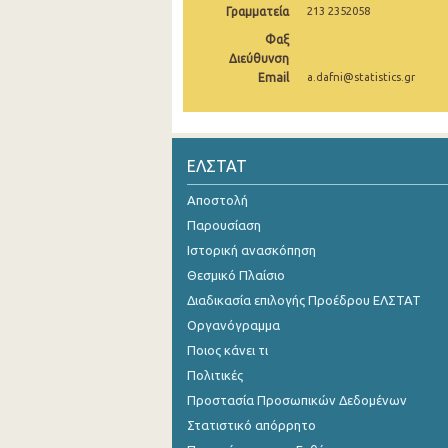
Γραμματεία
213 2352058
2004
Φαξ
Διεύθυνση
2003
Email
a.dafni@statistics.gr
2002
2001
ΕΛΣΤΑΤ
2000
Αποστολή
Παρουσίαση
Ιστορική ανασκόπηση
Θεσμικό Πλαίσιο
Διαδικασία επιλογής Προέδρου ΕΛΣΤΑΤ
Οργανόγραμμα
Ποιος κάνει τι
Πολιτικές
Προστασία Προσωπικών Δεδομένων
Στατιστικό απόρρητο