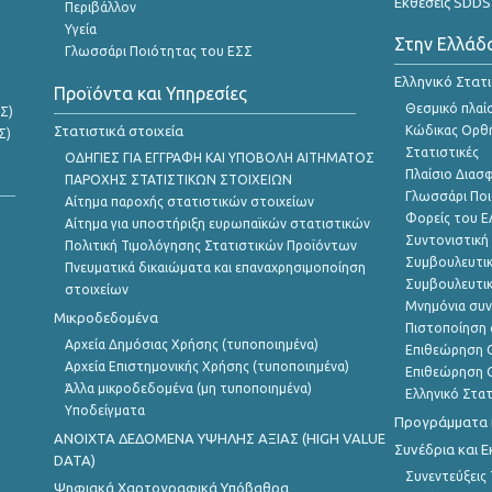
Εκθέσεις SDDS
Περιβάλλον
Υγεία
Στην Ελλάδ
Γλωσσάρι Ποιότητας του ΕΣΣ
Ελληνικό Στατ
Προϊόντα και Υπηρεσίες
Θεσμικό πλαί
Σ)
Στατιστικά στοιχεία
Κώδικας Ορθή
Σ)
Στατιστικές
ΟΔΗΓΙΕΣ ΓΙΑ ΕΓΓΡΑΦΗ ΚΑΙ ΥΠΟΒΟΛΗ ΑΙΤΗΜΑΤΟΣ
Πλαίσιο Διασ
ΠΑΡΟΧΗΣ ΣΤΑΤΙΣΤΙΚΩΝ ΣΤΟΙΧΕΙΩΝ
Γλωσσάρι Ποι
Αίτημα παροχής στατιστικών στοιχείων
Φορείς του 
Αίτημα για υποστήριξη ευρωπαϊκών στατιστικών
Συντονιστική
Πολιτική Τιμολόγησης Στατιστικών Προϊόντων
Συμβουλευτικ
Πνευματικά δικαιώματα και επαναχρησιμοποίηση
Συμβουλευτικ
στοιχείων
Μνημόνια συν
Μικροδεδομένα
Πιστοποίηση 
Αρχεία Δημόσιας Χρήσης (τυποποιημένα)
Επιθεώρηση Ο
Αρχεία Επιστημονικής Χρήσης (τυποποιημένα)
Επιθεώρηση Ο
Άλλα μικροδεδομένα (μη τυποποιημένα)
Ελληνικό Στα
Υποδείγματα
Προγράμματα κ
ANOIXTA ΔΕΔΟΜΕΝΑ ΥΨΗΛΗΣ ΑΞΙΑΣ (HIGH VALUE
Συνέδρια και 
DATA)
Συνεντεύξεις
Ψηφιακά Χαρτογραφικά Υπόβαθρα