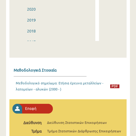
2020
2019
2018
2017
2016
2015
Μεθοδολογικά Στοιχεία
2014
Μεθοδολογικό σημείωμα: Ετήσια έρευνα μεταλλείων -
2013
λατομείων - αλυκών (2000 - )
2012
2011
Επαφή
2010
Διεύθυνση
Διεύθυνση Στατιστικών Επιχειρήσεων
2009
Τμήμα
Τμήμα Στατιστικών Διάρθρωσης Επιχειρήσεων