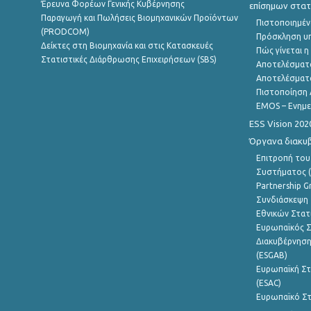
Έρευνα Φορέων Γενικής Κυβέρνησης
επίσημων στατ
Παραγωγή και Πωλήσεις Βιομηχανικών Προϊόντων
Πιστοποιημέν
(PRODCOM)
Πρόσκληση υ
Δείκτες στη Βιομηχανία και στις Κατασκευές
Πώς γίνεται 
Στατιστικές Διάρθρωσης Επιχειρήσεων (SBS)
Αποτελέσματ
Αποτελέσματ
Πιστοποίηση 
EMOS – Ενημε
ESS Vision 202
Όργανα διακυ
Επιτροπή του
Συστήματος (
Partnership G
Συνδιάσκεψη 
Εθνικών Στατ
Ευρωπαϊκός Σ
Διακυβέρνηση
(ESGAB)
Ευρωπαϊκή Στ
(ESAC)
Ευρωπαϊκό Στ