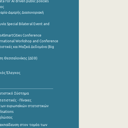
a for AI driven public policies
ρος
αρία-Διμερής Διασυνοριακή
νία Special Bilateral Event and
cs4SmartCities Conference
ernational Workshop and Conference
ιστικές και Μαζικά Δεδομένα (Big
ση Θεσσαλονίκης (ΔΕΘ)
κός Έλεγχος
τιστικό Σύστημα
ατιστικές - Πίνακες
των ευρωπαΪκών στατιστικών
lisations
ηλώσεις
εκπαίδευση στον τομέα των