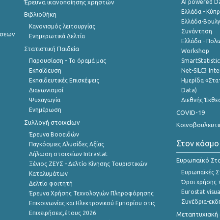
Έρευνα ικανοποίησης χρηστών
AI powered Dat
Ελλάδα - Κύπ
Βιβλιοθήκη
Ελλάδα-Βουλγ
Κανονισμός λειτουργίας
Συνάντηση
ήσεων
Ενημερωτικά Δελτία
Ελλάδα - Πολω
Στατιστική Παιδεία
Workshop
Παρουσίαση - Το όραμά μας
SmartStatisti
Εκπαίδευση
Net-SILC3 Int
Εκπαιδευτικές Επισκέψεις
Ημερίδα «Στατ
Διαγωνισμοί
Data)
Ψυχαγωγία
Διεθνής Έκθε
Ενημέρωση
COVID-19
Συλλογή στοιχείων
Κοινοβουλευτι
Έρευνα Βοοειδών
Στον κόσμο
Παγκόσμιες Αλυσίδες Αξίας
Δήλωση στοιχείων Intrastat
Ευρωπαϊκό Στα
Ξένιος ΖΕΥΣ - Δελτίο Κίνησης Τουριστικών
Ευρωπαϊκές Στ
Καταλυμάτων
Όροι χρήσης 
Δελτίο φοιτητή
Eurostat visua
Έρευνα Χρήσης Τεχνολογιών Πληροφόρησης
Συνέδρια-εκδ
Επικοινωνίας και Ηλεκτρονικού Εμπορίου στις
Επιχειρήσεις,έτους 2026
Μεταπτυχιακή 