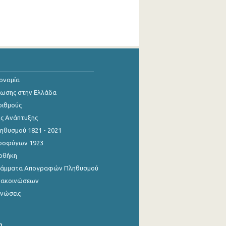
κονομία
ίωσης στην Ελλάδα
ριθμούς
ης Ανάπτυξης
θυσμού 1821 - 2021
οσφύγων 1923
οθήκη
γράμματα Απογραφών Πληθυσμού
νακοινώσεων
ινώσεις
α