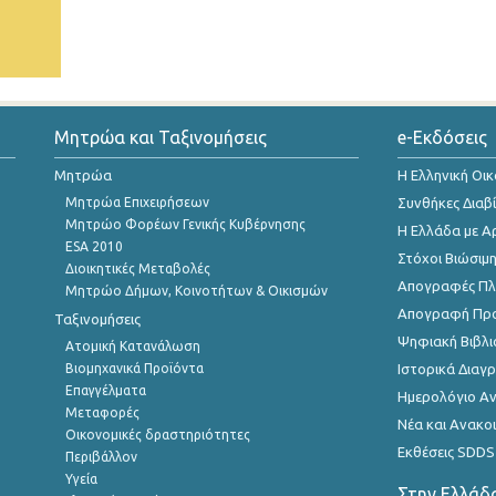
Μητρώα και Ταξινομήσεις
e-Εκδόσεις
Μητρώα
Η Ελληνική Οι
Μητρώα Επιχειρήσεων
Συνθήκες Διαβ
Μητρώο Φορέων Γενικής Κυβέρνησης
Η Ελλάδα με Α
ESA 2010
Στόχοι Βιώσιμ
Διοικητικές Μεταβολές
Απογραφές Πλη
Μητρώο Δήμων, Κοινοτήτων & Οικισμών
Απογραφή Πρ
Ταξινομήσεις
Ψηφιακή Βιβλι
Ατομική Κατανάλωση
Βιομηχανικά Προϊόντα
Ιστορικά Δια
Επαγγέλματα
Ημερολόγιο Α
Μεταφορές
Νέα και Ανακο
Οικονομικές δραστηριότητες
Εκθέσεις SDDS
Περιβάλλον
Υγεία
Στην Ελλάδ