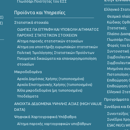
Γλωσσάρι Ποιότητας του ΕΣΣ
Ελληνικό Στατ
Προϊόντα και Υπηρεσίες
Θεσμικό πλαί
Σ)
Στατιστικά στοιχεία
Κώδικας Ορθή
Σ)
Στατιστικές
ΟΔΗΓΙΕΣ ΓΙΑ ΕΓΓΡΑΦΗ ΚΑΙ ΥΠΟΒΟΛΗ ΑΙΤΗΜΑΤΟΣ
Πλαίσιο Διασ
ΠΑΡΟΧΗΣ ΣΤΑΤΙΣΤΙΚΩΝ ΣΤΟΙΧΕΙΩΝ
Γλωσσάρι Ποι
Αίτημα παροχής στατιστικών στοιχείων
Φορείς του 
Αίτημα για υποστήριξη ευρωπαϊκών στατιστικών
Συντονιστική
Πολιτική Τιμολόγησης Στατιστικών Προϊόντων
Συμβουλευτικ
Πνευματικά δικαιώματα και επαναχρησιμοποίηση
Συμβουλευτικ
στοιχείων
Μνημόνια συν
Μικροδεδομένα
Πιστοποίηση 
Αρχεία Δημόσιας Χρήσης (τυποποιημένα)
Επιθεώρηση Ο
Αρχεία Επιστημονικής Χρήσης (τυποποιημένα)
Επιθεώρηση Ο
Άλλα μικροδεδομένα (μη τυποποιημένα)
Ελληνικό Στα
Υποδείγματα
Προγράμματα κ
ANOIXTA ΔΕΔΟΜΕΝΑ ΥΨΗΛΗΣ ΑΞΙΑΣ (HIGH VALUE
Συνέδρια και 
DATA)
Συνεντεύξεις
Ψηφιακά Χαρτογραφικά Υπόβαθρα
Συνέδρια Χρ
Αίτημα παροχής χαρτογραφικών υποβάθρων
ESAC-NUCs 