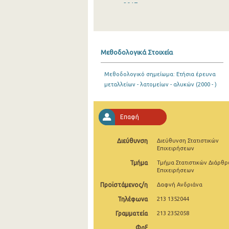
2017
2016
2015
Μεθοδολογικά Στοιχεία
2014
Μεθοδολογικό σημείωμα: Ετήσια έρευνα
2013
μεταλλείων - λατομείων - αλυκών (2000 - )
2012
2011
Επαφή
2010
Διεύθυνση
Διεύθυνση Στατιστικών
Επιχειρήσεων
2009
Τμήμα
Τμήμα Στατιστικών Διάρθ
2008
Επιχειρήσεων
Προϊστάμενος/η
Δαφνή Ανδριάνα
2007
Τηλέφωνα
213 1352044
2006
Γραμματεία
213 2352058
2005
Φαξ