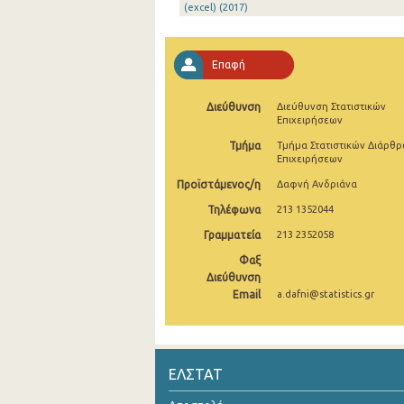
(excel) (2017)
2004
2003
Επαφή
2002
Διεύθυνση
Διεύθυνση Στατιστικών
Επιχειρήσεων
2001
Τμήμα
Τμήμα Στατιστικών Διάρθ
2000
Επιχειρήσεων
Προϊστάμενος/η
Δαφνή Ανδριάνα
Τηλέφωνα
213 1352044
Γραμματεία
213 2352058
Φαξ
Διεύθυνση
Email
a.dafni@statistics.gr
ΕΛΣΤΑΤ