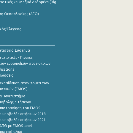
ιστικές και Μαζικά Δεδομένα (Big
ση Θεσσαλονίκης (ΔΕΘ)
κός Έλεγχος
τιστικό Σύστημα
ατιστικές - Πίνακες
των ευρωπαΪκών στατιστικών
lisations
ηλώσεις
εκπαίδευση στον τομέα των
ιστικών (EMOS)
α Πανεπιστήμια
ποβολής αιτήσεων
η πιστοποίηση του EMOS
α υποβολής αιτήσεων 2018
α υποβολής αιτήσεων 2021
ΑΠΘ με EMOS label
ρωτικό υλικό