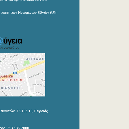
ιτροπή των Ηνωμένων Εθνών (UN
Επονιτών, ΤΚ 185 10, Πειραιάς
τρο: 213 135 2000