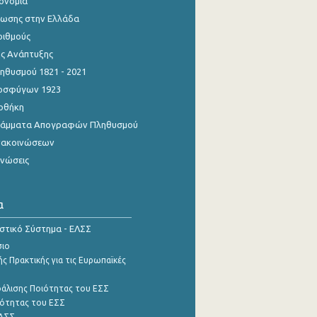
κονομία
ίωσης στην Ελλάδα
ριθμούς
ης Ανάπτυξης
θυσμού 1821 - 2021
οσφύγων 1923
οθήκη
γράμματα Απογραφών Πληθυσμού
νακοινώσεων
ινώσεις
α
ιστικό Σύστημα - ΕΛΣΣ
σιο
ς Πρακτικής για τις Ευρωπαϊκές
φάλισης Ποιότητας του ΕΣΣ
ότητας του ΕΣΣ
ΕΛΣΣ