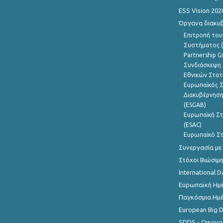
ESS Vision 202
Όργανα διακυ
Επιτροπή του
Συστήματος (
Partnership G
Συνδιάσκεψη 
Εθνικών Στατ
Ευρωπαϊκός Σ
Διακυβέρνηση
(ESGAB)
Ευρωπαϊκή Στ
(ESAC)
Ευρωπαϊκό Στ
Συνεργασία με
Στόχοι Βιώσιμ
International D
Ευρωπαϊκή Ημέ
Παγκόσμια Ημέ
European Big 
SDDS - Οικονο