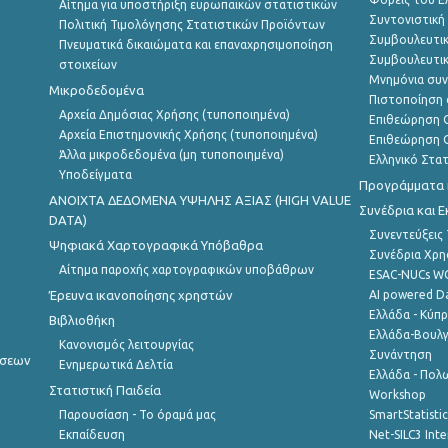
Αίτημα για υποστήριξη ευρωπαϊκών στατιστικών
Συντονιστική
Πολιτική Τιμολόγησης Στατιστικών Προϊόντων
Συμβουλευτικ
Πνευματικά δικαιώματα και επαναχρησιμοποίηση
Συμβουλευτικ
στοιχείων
Μνημόνια συν
Μικροδεδομένα
Πιστοποίηση 
Αρχεία Δημόσιας Χρήσης (τυποποιημένα)
Επιθεώρηση Ο
Αρχεία Επιστημονικής Χρήσης (τυποποιημένα)
Επιθεώρηση Ο
Άλλα μικροδεδομένα (μη τυποποιημένα)
Ελληνικό Στα
Υποδείγματα
Προγράμματα κ
ANOIXTA ΔΕΔΟΜΕΝΑ ΥΨΗΛΗΣ ΑΞΙΑΣ (HIGH VALUE
Συνέδρια και 
DATA)
Συνεντεύξεις
Ψηφιακά Χαρτογραφικά Υπόβαθρα
Συνέδρια Χρ
Αίτημα παροχής χαρτογραφικών υποβάθρων
ESAC-NUCs 
Έρευνα ικανοποίησης χρηστών
AI powered Dat
Ελλάδα - Κύπ
Βιβλιοθήκη
Ελλάδα-Βουλγ
Κανονισμός λειτουργίας
Συνάντηση
ήσεων
Ενημερωτικά Δελτία
Ελλάδα - Πολω
Στατιστική Παιδεία
Workshop
Παρουσίαση - Το όραμά μας
SmartStatisti
Εκπαίδευση
Net-SILC3 Int