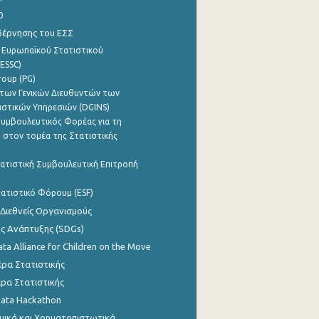
0
βέρνησης του ΕΣΣ
 Ευρωπαϊκού Στατιστικού
ESSC)
roup (PG)
των Γενικών Διευθυντών των
ιστικών Υπηρεσιών (DGINS)
υμβουλευτικός Φορέας για τη
 στον τομέα της Στατιστικής
ατιστική Συμβουλευτική Επιτροπή
ατιστικό Φόρουμ (ESF)
 Διεθνείς Οργανισμούς
ης Ανάπτυξης (SDGs)
ata Alliance for Children on the Move
ρα Στατιστικής
ρα Στατιστικής
Data Hackathon
μικά και Χρηματοπιστωτικά