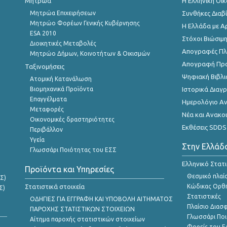
Μητρώα
Η Ελληνική Οι
Μητρώα Επιχειρήσεων
Συνθήκες Διαβ
Μητρώο Φορέων Γενικής Κυβέρνησης
Η Ελλάδα με Α
ESA 2010
Στόχοι Βιώσιμ
Διοικητικές Μεταβολές
Απογραφές Πλη
Μητρώο Δήμων, Κοινοτήτων & Οικισμών
Απογραφή Πρ
Ταξινομήσεις
Ψηφιακή Βιβλι
Ατομική Κατανάλωση
Βιομηχανικά Προϊόντα
Ιστορικά Δια
Επαγγέλματα
Ημερολόγιο Α
Μεταφορές
Νέα και Ανακο
Οικονομικές δραστηριότητες
Εκθέσεις SDDS
Περιβάλλον
Υγεία
Στην Ελλάδ
Γλωσσάρι Ποιότητας του ΕΣΣ
Ελληνικό Στατ
Προϊόντα και Υπηρεσίες
Θεσμικό πλαί
Σ)
Στατιστικά στοιχεία
Κώδικας Ορθή
Σ)
Στατιστικές
ΟΔΗΓΙΕΣ ΓΙΑ ΕΓΓΡΑΦΗ ΚΑΙ ΥΠΟΒΟΛΗ ΑΙΤΗΜΑΤΟΣ
Πλαίσιο Διασ
ΠΑΡΟΧΗΣ ΣΤΑΤΙΣΤΙΚΩΝ ΣΤΟΙΧΕΙΩΝ
Γλωσσάρι Ποι
Αίτημα παροχής στατιστικών στοιχείων
Φορείς του 