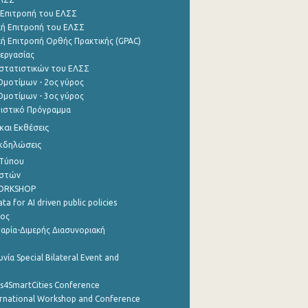
 Επιτροπή του ΕΛΣΣ
ή Επιτροπή του ΕΛΣΣ
ή Επιτροπή Ορθής Πρακτικής (GPAC)
εργασίας
στατιστικών του ΕΛΣΣ
μοτίμων - 2ος γύρος
μοτίμων - 3ος γύρος
τιστικό Πρόγραμμα
αι Εκθέσεις
Εκδηλώσεις
 Τύπου
ηστών
WORKSHOP
a for AI driven public policies
ρος
αρία-Διμερής Διασυνοριακή
νία Special Bilateral Event and
cs4SmartCities Conference
ernational Workshop and Conference