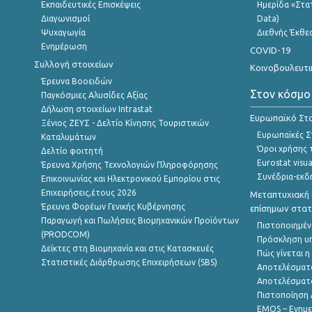
Εκπαιδευτικές Επισκέψεις
Ημερίδα «Στατ
Διαγωνισμοί
Data)
Ψυχαγωγία
Διεθνής Έκθε
Ενημέρωση
COVID-19
Συλλογή στοιχείων
Κοινοβουλευτι
Έρευνα Βοοειδών
Στον κόσμο
Παγκόσμιες Αλυσίδες Αξίας
Δήλωση στοιχείων Intrastat
Ευρωπαϊκό Στα
Ξένιος ΖΕΥΣ - Δελτίο Κίνησης Τουριστικών
Ευρωπαϊκές Στ
Καταλυμάτων
Όροι χρήσης 
Δελτίο φοιτητή
Eurostat visua
Έρευνα Χρήσης Τεχνολογιών Πληροφόρησης
Συνέδρια-εκδ
Επικοινωνίας και Ηλεκτρονικού Εμπορίου στις
Επιχειρήσεις,έτους 2026
Μεταπτυχιακή 
Έρευνα Φορέων Γενικής Κυβέρνησης
επίσημων στατ
Παραγωγή και Πωλήσεις Βιομηχανικών Προϊόντων
Πιστοποιημέν
(PRODCOM)
Πρόσκληση υ
Δείκτες στη Βιομηχανία και στις Κατασκευές
Πώς γίνεται 
Στατιστικές Διάρθρωσης Επιχειρήσεων (SBS)
Αποτελέσματ
Αποτελέσματ
Πιστοποίηση 
EMOS – Ενημε