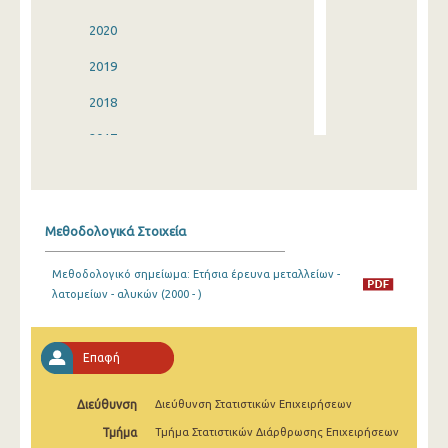
2020
2019
2018
2017
2016
2015
Μεθοδολογικά Στοιχεία
2014
Μεθοδολογικό σημείωμα: Ετήσια έρευνα μεταλλείων -
2013
λατομείων - αλυκών (2000 - )
2012
2011
Επαφή
2010
Διεύθυνση
Διεύθυνση Στατιστικών Επιχειρήσεων
2009
Τμήμα
Τμήμα Στατιστικών Διάρθρωσης Επιχειρήσεων