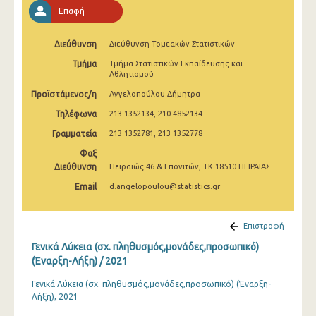
2008
Επαφή
2007
Διεύθυνση
Διεύθυνση Τομεακών Στατιστικών
2006
Τμήμα
Τμήμα Στατιστικών Εκπαίδευσης και
Αθλητισμού
2005
Προϊστάμενος/η
Αγγελοπούλου Δήμητρα
2004
Τηλέφωνα
213 1352134, 210 4852134
Γραμματεία
213 1352781, 213 1352778
2003
Φαξ
2002
Διεύθυνση
Πειραιώς 46 & Επονιτών, ΤΚ 18510 ΠΕΙΡΑΙΑΣ
Email
d.angelopoulou@statistics.gr
2001
2000
Επιστροφή
1999
Γενικά Λύκεια (σχ. πληθυσμός,μονάδες,προσωπικό)
(Έναρξη-Λήξη) / 2021
Γενικά Λύκεια (σχ. πληθυσμός,μονάδες,προσωπικό) (Έναρξη-
Λήξη), 2021