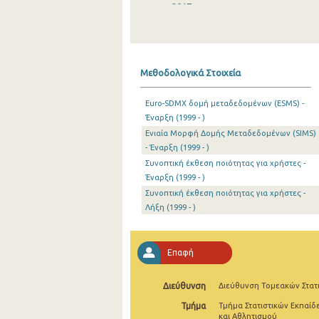
2017
2016
2015
Μεθοδολογικά Στοιχεία
2014
Euro-SDMX δομή μεταδεδομένων (ESMS) -
2013
Έναρξη (1999 - )
Ενιαία Μορφή Δομής Μεταδεδομένων (SIMS)
2012
- Έναρξη (1999 - )
2011
Συνοπτική έκθεση ποιότητας για χρήστες -
Έναρξη (1999 - )
2010
Συνοπτική έκθεση ποιότητας για χρήστες -
Λήξη (1999 - )
2009
2008
Επαφή
2007
Διεύθυνση
Διεύθυνση Τομεακών Στατ
2006
Τμήμα
Τμήμα Στατιστικών Εκπαίδ
2005
και Αθλητισμού