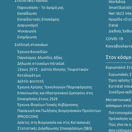
Στατιστική Παιδεία
Workshop
Παρουσίαση - Το όραμά μας
SmartStatisti
Εκπαίδευση
Net-SILC3 Int
Εκπαιδευτικές Επισκέψεις
Ημερίδα «Στατ
Διαγωνισμοί
Data)
Ψυχαγωγία
Διεθνής Έκθε
Ενημέρωση
COVID-19
Συλλογή στοιχείων
Κοινοβουλευτι
Έρευνα Βοοειδών
Στον κόσμο
Παγκόσμιες Αλυσίδες Αξίας
Δήλωση στοιχείων Intrastat
Ευρωπαϊκό Στα
Ξένιος ΖΕΥΣ - Δελτίο Κίνησης Τουριστικών
Ευρωπαϊκές Στ
Καταλυμάτων
Όροι χρήσης 
Δελτίο φοιτητή
Eurostat visua
Έρευνα Χρήσης Τεχνολογιών Πληροφόρησης
Συνέδρια-εκδ
Επικοινωνίας και Ηλεκτρονικού Εμπορίου στις
Επιχειρήσεις,έτους 2026
Μεταπτυχιακή 
Έρευνα Φορέων Γενικής Κυβέρνησης
επίσημων στατ
Παραγωγή και Πωλήσεις Βιομηχανικών Προϊόντων
Πιστοποιημέν
(PRODCOM)
Πρόσκληση υ
Δείκτες στη Βιομηχανία και στις Κατασκευές
Πώς γίνεται 
Στατιστικές Διάρθρωσης Επιχειρήσεων (SBS)
Αποτελέσματ