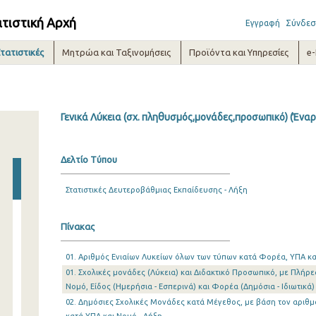
ατιστική Αρχή
Εγγραφή
Σύνδεσ
τατιστικές
Μητρώα και Ταξινομήσεις
Προϊόντα και Υπηρεσίες
e
Γενικά Λύκεια (σχ. πληθυσμός,μονάδες,προσωπικό) (Έναρ
Δελτίο Τύπου
Στατιστικές Δευτεροβάθμιας Εκπαίδευσης - Λήξη
Πίνακας
01. Αριθμός Ενιαίων Λυκείων όλων των τύπων κατά Φορέα, ΥΠΑ κα
01. Σχολικές μονάδες (Λύκεια) και Διδακτικό Προσωπικό, με Πλήρ
Νομό, Είδος (Ημερήσια - Εσπερινά) και Φορέα (Δημόσια - Ιδιωτικά)
02. Δημόσιες Σχολικές Μονάδες κατά Μέγεθος, με βάση τον αρι