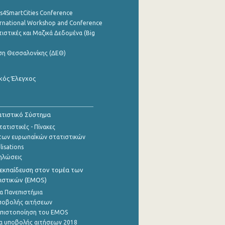
cs4SmartCities Conference
ernational Workshop and Conference
ιστικές και Μαζικά Δεδομένα (Big
ση Θεσσαλονίκης (ΔΕΘ)
κός Έλεγχος
τιστικό Σύστημα
ατιστικές - Πίνακες
των ευρωπαΪκών στατιστικών
lisations
ηλώσεις
εκπαίδευση στον τομέα των
ιστικών (EMOS)
α Πανεπιστήμια
ποβολής αιτήσεων
η πιστοποίηση του EMOS
α υποβολής αιτήσεων 2018