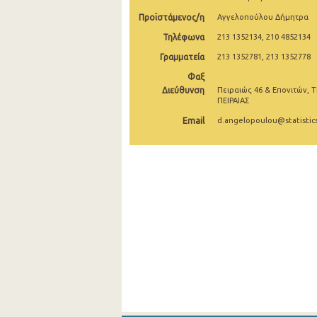
Προϊστάμενος/η
Αγγελοπούλου Δήμητρα
2004
Τηλέφωνα
213 1352134, 210 4852134
2003
Γραμματεία
213 1352781, 213 1352778
2002
Φαξ
Διεύθυνση
Πειραιώς 46 & Επονιτών, Τ
2001
ΠΕΙΡΑΙΑΣ
Email
d.angelopoulou@statistics
2000
1999