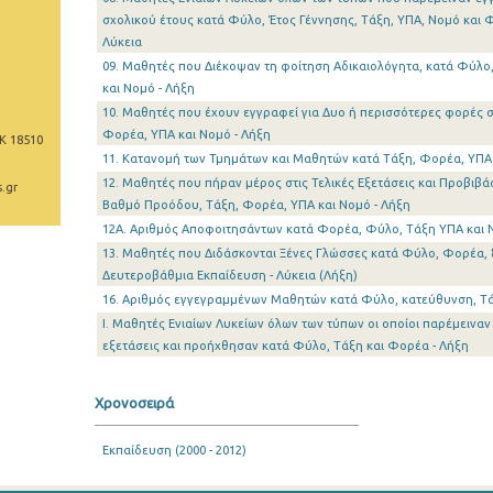
σχολικού έτους κατά Φύλο, Έτος Γέννησης, Τάξη, ΥΠΑ, Νομό και 
Λύκεια
09. Μαθητές που Διέκοψαν τη φοίτηση Αδικαιολόγητα, κατά Φύλο
και Νομό - Λήξη
10. Μαθητές που έχουν εγγραφεί για Δυο ή περισσότερες φορές σ
Φορέα, ΥΠΑ και Νομό - Λήξη
Κ 18510
11. Κατανομή των Τμημάτων και Μαθητών κατά Τάξη, Φορέα, ΥΠΑ 
12. Μαθητές που πήραν μέρος στις Τελικές Εξετάσεις και Προβι
.gr
Βαθμό Προόδου, Τάξη, Φορέα, ΥΠΑ και Νομό - Λήξη
12A. Αριθμός Αποφοιτησάντων κατά Φορέα, Φύλο, Τάξη ΥΠΑ και 
13. Μαθητές που Διδάσκονται Ξένες Γλώσσες κατά Φύλο, Φορέα, 
Δευτεροβάθμια Εκπαίδευση - Λύκεια (Λήξη)
16. Αριθμός εγγεγραμμένων Μαθητών κατά Φύλο, κατεύθυνση, Τά
I. Μαθητές Ενιαίων Λυκείων όλων των τύπων οι οποίοι παρέμειναν
εξετάσεις και προήχθησαν κατά Φύλο, Τάξη και Φορέα - Λήξη
Χρονοσειρά
Εκπαίδευση (2000 - 2012)