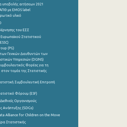
α υποβολής αιτήσεων 2021
ΑΠΘ με EMOS label
ρωτικό υλικό
0
βέρνησης του ΕΣΣ
 Ευρωπαϊκού Στατιστικού
ESSC)
roup (PG)
των Γενικών Διευθυντών των
ιστικών Υπηρεσιών (DGINS)
υμβουλευτικός Φορέας για τη
 στον τομέα της Στατιστικής
ατιστική Συμβουλευτική Επιτροπή
ατιστικό Φόρουμ (ESF)
 Διεθνείς Οργανισμούς
ης Ανάπτυξης (SDGs)
ata Alliance for Children on the Move
ρα Στατιστικής