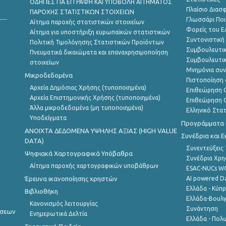
ΟΔΗΓΙΕΣ ΓΙΑ ΕΓΓΡΑΦΗ ΚΑΙ ΥΠΟΒΟΛΗ ΑΙΤΗΜΑΤΟΣ
Πλαίσιο Διασ
ΠΑΡΟΧΗΣ ΣΤΑΤΙΣΤΙΚΩΝ ΣΤΟΙΧΕΙΩΝ
Γλωσσάρι Ποι
Αίτημα παροχής στατιστικών στοιχείων
Φορείς του 
Αίτημα για υποστήριξη ευρωπαϊκών στατιστικών
Συντονιστική
Πολιτική Τιμολόγησης Στατιστικών Προϊόντων
Συμβουλευτικ
Πνευματικά δικαιώματα και επαναχρησιμοποίηση
Συμβουλευτικ
στοιχείων
Μνημόνια συν
Μικροδεδομένα
Πιστοποίηση 
Αρχεία Δημόσιας Χρήσης (τυποποιημένα)
Επιθεώρηση Ο
Αρχεία Επιστημονικής Χρήσης (τυποποιημένα)
Επιθεώρηση Ο
Άλλα μικροδεδομένα (μη τυποποιημένα)
Ελληνικό Στα
Υποδείγματα
Προγράμματα κ
ANOIXTA ΔΕΔΟΜΕΝΑ ΥΨΗΛΗΣ ΑΞΙΑΣ (HIGH VALUE
Συνέδρια και 
DATA)
Συνεντεύξεις
Ψηφιακά Χαρτογραφικά Υπόβαθρα
Συνέδρια Χρ
Αίτημα παροχής χαρτογραφικών υποβάθρων
ESAC-NUCs 
Έρευνα ικανοποίησης χρηστών
AI powered Dat
Ελλάδα - Κύπ
Βιβλιοθήκη
Ελλάδα-Βουλγ
Κανονισμός λειτουργίας
Συνάντηση
ήσεων
Ενημερωτικά Δελτία
Ελλάδα - Πολω