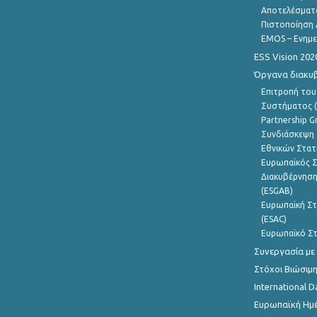
Αποτελέσματ
Πιστοποίηση 
EMOS – Ενημε
ESS Vision 202
Όργανα διακυ
Επιτροπή του
Συστήματος (
Partnership G
Συνδιάσκεψη 
Εθνικών Στατ
Ευρωπαϊκός Σ
Διακυβέρνηση
(ESGAB)
Ευρωπαϊκή Στ
(ESAC)
Ευρωπαϊκό Στ
Συνεργασία με
Στόχοι Βιώσιμ
International D
Ευρωπαϊκή Ημέ