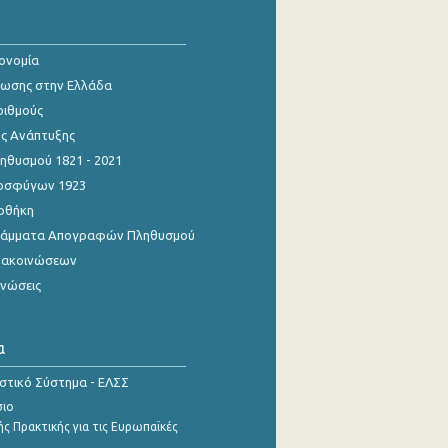
κονομία
ίωσης στην Ελλάδα
ριθμούς
ης Ανάπτυξης
θυσμού 1821 - 2021
οσφύγων 1923
οθήκη
γράμματα Απογραφών Πληθυσμού
νακοινώσεων
ινώσεις
α
ιστικό Σύστημα - ΕΛΣΣ
σιο
ς Πρακτικής για τις Ευρωπαϊκές