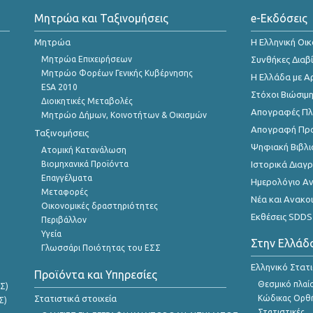
Μητρώα και Ταξινομήσεις
e-Εκδόσεις
Μητρώα
Η Ελληνική Οι
Μητρώα Επιχειρήσεων
Συνθήκες Διαβ
Μητρώο Φορέων Γενικής Κυβέρνησης
Η Ελλάδα με Α
ESA 2010
Στόχοι Βιώσιμ
Διοικητικές Μεταβολές
Απογραφές Πλη
Μητρώο Δήμων, Κοινοτήτων & Οικισμών
Απογραφή Πρ
Ταξινομήσεις
Ψηφιακή Βιβλι
Ατομική Κατανάλωση
Βιομηχανικά Προϊόντα
Ιστορικά Δια
Επαγγέλματα
Ημερολόγιο Α
Μεταφορές
Νέα και Ανακο
Οικονομικές δραστηριότητες
Εκθέσεις SDDS
Περιβάλλον
Υγεία
Στην Ελλάδ
Γλωσσάρι Ποιότητας του ΕΣΣ
Ελληνικό Στατ
Προϊόντα και Υπηρεσίες
Θεσμικό πλαί
Σ)
Στατιστικά στοιχεία
Κώδικας Ορθή
Σ)
Στατιστικές