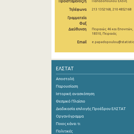
Προϊστάμενος/η
Παπαδοπούλου Ελένη
2005
Τηλέφωνα
213 1352168, 210 4852168
Γραμματεία
2004
Φαξ
Διεύθυνση
Πειραιώς 46 και Επονιτών,
2003
18510, Πειραιάς
2002
Email
e.papadopoulou@statistic
2001
2000
ΕΛΣΤΑΤ
Αποστολή
Παρουσίαση
Ιστορική ανασκόπηση
Θεσμικό Πλαίσιο
Διαδικασία επιλογής Προέδρου ΕΛΣΤΑΤ
Οργανόγραμμα
Ποιος κάνει τι
Πολιτικές