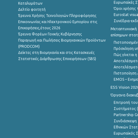
Ευρωπαϊκές Στ
Καταλυμάτων
Όροι χρήσης 
Δελτίο φοιτητή
Eurostat visua
Έρευνα Χρήσης Τεχνολογιών Πληροφόρησης
Συνέδρια-εκδ
Επικοινωνίας και Ηλεκτρονικού Εμπορίου στις
Επιχειρήσεις,έτους 2026
Μεταπτυχιακή 
Έρευνα Φορέων Γενικής Κυβέρνησης
επίσημων στατ
Παραγωγή και Πωλήσεις Βιομηχανικών Προϊόντων
Πιστοποιημέν
(PRODCOM)
Πρόσκληση υ
Δείκτες στη Βιομηχανία και στις Κατασκευές
Πώς γίνεται 
Στατιστικές Διάρθρωσης Επιχειρήσεων (SBS)
Αποτελέσματ
Αποτελέσματ
Πιστοποίηση 
EMOS – Ενημε
ESS Vision 202
Όργανα διακυ
Επιτροπή του
Συστήματος (
Partnership G
Συνδιάσκεψη 
Εθνικών Στατ
Ευρωπαϊκός Σ