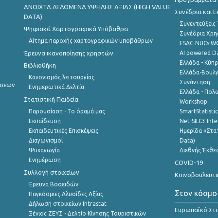
ANOIXTA ΔΕΔΟΜΕΝΑ ΥΨΗΛΗΣ ΑΞΙΑΣ (HIGH VALUE
Συνέδρια και 
DATA)
Συνεντεύξεις
Ψηφιακά Χαρτογραφικά Υπόβαθρα
Συνέδρια Χρ
Αίτημα παροχής χαρτογραφικών υποβάθρων
ESAC-NUCs 
Έρευνα ικανοποίησης χρηστών
AI powered Dat
Ελλάδα - Κύπ
Βιβλιοθήκη
Ελλάδα-Βουλγ
Κανονισμός λειτουργίας
Συνάντηση
ήσεων
Ενημερωτικά Δελτία
Ελλάδα - Πολω
Στατιστική Παιδεία
Workshop
Παρουσίαση - Το όραμά μας
SmartStatisti
Εκπαίδευση
Net-SILC3 Int
Εκπαιδευτικές Επισκέψεις
Ημερίδα «Στατ
Διαγωνισμοί
Data)
Ψυχαγωγία
Διεθνής Έκθε
Ενημέρωση
COVID-19
Συλλογή στοιχείων
Κοινοβουλευτι
Έρευνα Βοοειδών
Στον κόσμο
Παγκόσμιες Αλυσίδες Αξίας
Δήλωση στοιχείων Intrastat
Ευρωπαϊκό Στα
Ξένιος ΖΕΥΣ - Δελτίο Κίνησης Τουριστικών