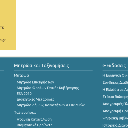
 ΤΚ
s.gr
Μητρώα και Ταξινομήσεις
e-Εκδόσεις
Μητρώα
Η Ελληνική Οι
Μητρώα Επιχειρήσεων
Συνθήκες Διαβ
Μητρώο Φορέων Γενικής Κυβέρνησης
Η Ελλάδα με Α
ESA 2010
Στόχοι Βιώσιμ
Διοικητικές Μεταβολές
Απογραφές Πλη
Μητρώο Δήμων, Κοινοτήτων & Οικισμών
Απογραφή Πρ
Ταξινομήσεις
Ψηφιακή Βιβλι
Ατομική Κατανάλωση
Βιομηχανικά Προϊόντα
Ιστορικά Δια