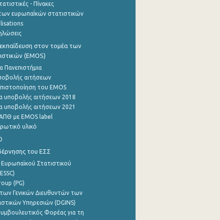
ατιστικές - Πίνακες
των ευρωπαΪκών στατιστικών
lisations
ηλώσεις
εκπαίδευση στον τομέα των
ιστικών (EMOS)
α Πανεπιστήμια
ποβολής αιτήσεων
η πιστοποίηση του EMOS
α υποβολής αιτήσεων 2018
α υποβολής αιτήσεων 2021
ΑΠΘ με EMOS label
ρωτικό υλικό
0
βέρνησης του ΕΣΣ
 Ευρωπαϊκού Στατιστικού
ESSC)
roup (PG)
των Γενικών Διευθυντών των
ιστικών Υπηρεσιών (DGINS)
υμβουλευτικός Φορέας για τη