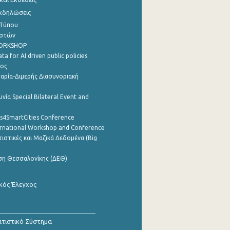
Εκδηλώσεις
 Τύπου
ηστών
WORKSHOP
a for AI driven public policies
ρος
αρία-Διμερής Διασυνοριακή
νία Special Bilateral Event and
cs4SmartCities Conference
ernational Workshop and Conference
ιστικές και Μαζικά Δεδομένα (Big
ση Θεσσαλονίκης (ΔΕΘ)
κός Έλεγχος
τιστικό Σύστημα