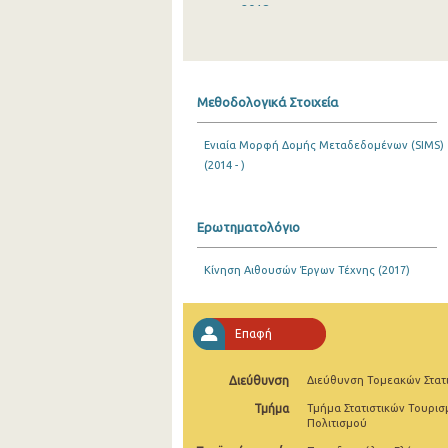
2018
2017
2016
Μεθοδολογικά Στοιχεία
2015
Ενιαία Μορφή Δομής Μεταδεδομένων (SIMS)
2014
(2014 - )
2013
2012
Ερωτηματολόγιο
2011
Κίνηση Αιθουσών Έργων Τέχνης (2017)
2010
2009
Επαφή
2008
Διεύθυνση
Διεύθυνση Τομεακών Στατ
2007
Τμήμα
Τμήμα Στατιστικών Τουρισ
Πολιτισμού
2006