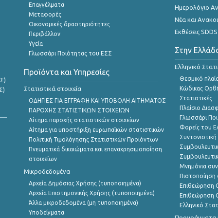
Επαγγέλματα
Ημερολόγιο Α
Μεταφορές
Νέα και Ανακο
Οικονομικές δραστηριότητες
Εκθέσεις SDDS
Περιβάλλον
Υγεία
Στην Ελλάδ
Γλωσσάρι Ποιότητας του ΕΣΣ
Ελληνικό Στατ
Προϊόντα και Υπηρεσίες
Θεσμικό πλαί
Σ)
Στατιστικά στοιχεία
Κώδικας Ορθή
Σ)
Στατιστικές
ΟΔΗΓΙΕΣ ΓΙΑ ΕΓΓΡΑΦΗ ΚΑΙ ΥΠΟΒΟΛΗ ΑΙΤΗΜΑΤΟΣ
Πλαίσιο Διασ
ΠΑΡΟΧΗΣ ΣΤΑΤΙΣΤΙΚΩΝ ΣΤΟΙΧΕΙΩΝ
Γλωσσάρι Ποι
Αίτημα παροχής στατιστικών στοιχείων
Φορείς του 
Αίτημα για υποστήριξη ευρωπαϊκών στατιστικών
Συντονιστική
Πολιτική Τιμολόγησης Στατιστικών Προϊόντων
Συμβουλευτικ
Πνευματικά δικαιώματα και επαναχρησιμοποίηση
Συμβουλευτικ
στοιχείων
Μνημόνια συν
Μικροδεδομένα
Πιστοποίηση 
Αρχεία Δημόσιας Χρήσης (τυποποιημένα)
Επιθεώρηση Ο
Αρχεία Επιστημονικής Χρήσης (τυποποιημένα)
Επιθεώρηση Ο
Άλλα μικροδεδομένα (μη τυποποιημένα)
Ελληνικό Στα
Υποδείγματα
Προγράμματα κ