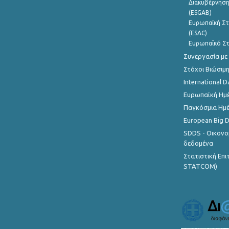
Διακυβέρνηση
(ESGAB)
Ευρωπαϊκή Στ
(ESAC)
Ευρωπαϊκό Στ
Συνεργασία με
Στόχοι Βιώσιμ
International D
Ευρωπαϊκή Ημέ
Παγκόσμια Ημέ
European Big 
SDDS - Οικονο
δεδομένα
Στατιστική Επ
STATCOM)