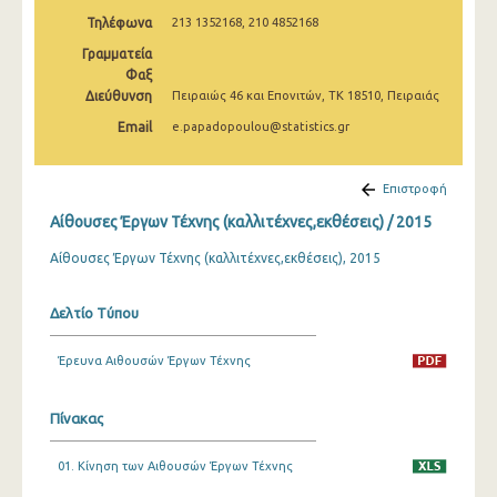
2009
Τηλέφωνα
213 1352168, 210 4852168
Γραμματεία
2008
Φαξ
2007
Διεύθυνση
Πειραιώς 46 και Επονιτών, ΤΚ 18510, Πειραιάς
Email
e.papadopoulou@statistics.gr
2006
2005
Επιστροφή
2004
Αίθουσες Έργων Τέχνης (καλλιτέχνες,εκθέσεις) / 2015
2003
Αίθουσες Έργων Τέχνης (καλλιτέχνες,εκθέσεις), 2015
2002
Δελτίο Τύπου
2001
Έρευνα Αιθουσών Έργων Τέχνης
2000
Πίνακας
01. Κίνηση των Αιθουσών Έργων Τέχνης