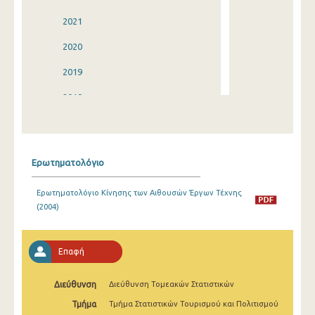
2021
2020
2019
2018
2017
2016
Ερωτηματολόγιο
2015
Ερωτηματολόγιο Κίνησης των Αιθουσών Έργων Τέχνης
2014
(2004)
2013
2012
Επαφή
2011
Διεύθυνση
Διεύθυνση Τομεακών Στατιστικών
2010
Τμήμα
Τμήμα Στατιστικών Τουρισμού και Πολιτισμού