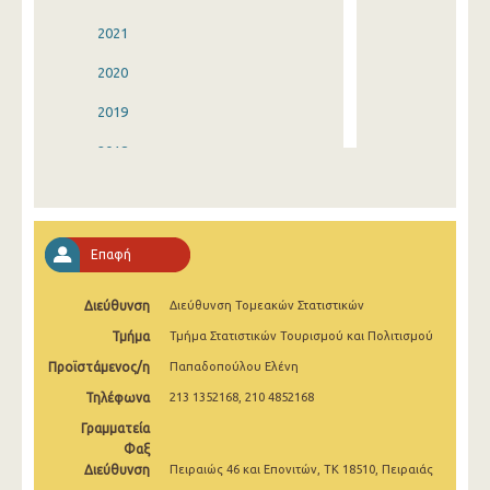
2021
2020
2019
2018
2017
2016
Επαφή
2015
Διεύθυνση
Διεύθυνση Τομεακών Στατιστικών
2014
Τμήμα
Τμήμα Στατιστικών Τουρισμού και Πολιτισμού
2013
Προϊστάμενος/η
Παπαδοπούλου Ελένη
2012
Τηλέφωνα
213 1352168, 210 4852168
2011
Γραμματεία
Φαξ
2010
Διεύθυνση
Πειραιώς 46 και Επονιτών, ΤΚ 18510, Πειραιάς