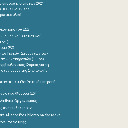
α υποβολής αιτήσεων 2021
ΑΠΘ με EMOS label
ρωτικό υλικό
0
βέρνησης του ΕΣΣ
 Ευρωπαϊκού Στατιστικού
ESSC)
roup (PG)
των Γενικών Διευθυντών των
ιστικών Υπηρεσιών (DGINS)
υμβουλευτικός Φορέας για τη
 στον τομέα της Στατιστικής
ατιστική Συμβουλευτική Επιτροπή
ατιστικό Φόρουμ (ESF)
 Διεθνείς Οργανισμούς
ης Ανάπτυξης (SDGs)
ata Alliance for Children on the Move
ρα Στατιστικής