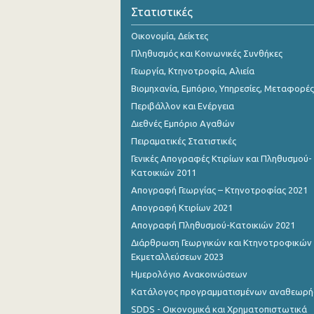
2o Τρίμηνο 2018
Στατιστικές
1o Τρίμηνο 2018
Οικονομία, Δείκτες
Πληθυσμός και Κοινωνικές Συνθήκες
4o Τρίμηνο 2017
Γεωργία, Κτηνοτροφία, Αλιεία
3o Τρίμηνο 2017
Βιομηχανία, Εμπόριο, Υπηρεσίες, Μεταφορές
Περιβάλλον και Ενέργεια
2o Τρίμηνο 2017
Διεθνές Εμπόριο Αγαθών
1o Τρίμηνο 2017
Πειραματικές Στατιστικές
Γενικές Απογραφές Κτιρίων και Πληθυσμού-
4o Τρίμηνο 2016
Κατοικιών 2011
3o Τρίμηνο 2016
Απογραφή Γεωργίας – Κτηνοτροφίας 2021
Απογραφή Κτιρίων 2021
2o Τρίμηνο 2016
Απογραφή Πληθυσμού-Κατοικιών 2021
1o Τρίμηνο 2016
Διάρθρωση Γεωργικών και Κτηνοτροφικών
Εκμεταλλεύσεων 2023
4o Τρίμηνο 2015
Ημερολόγιο Ανακοινώσεων
2o Τρίμηνο 2013
Κατάλογος προγραμματισμένων αναθεωρ
SDDS - Οικονομικά και Χρηματοπιστωτικά
1o Τρίμηνο 2013