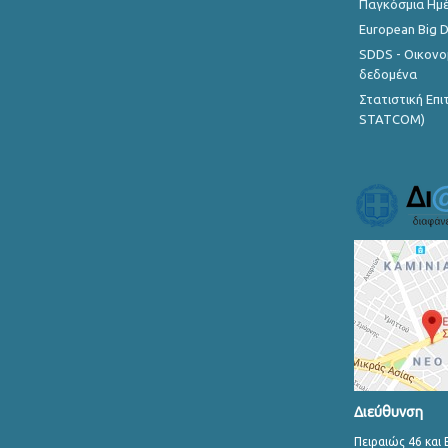
Παγκόσμια Ημέ
European Big 
SDDS - Οικονο
δεδομένα
Στατιστική Επ
STATCOM)
Διεύθυνση
Πειραιώς 46 και 