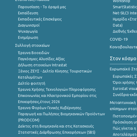
Workshop
Παρουσίαση - Το όραμά μας
SmartStatisti
Εκπαίδευση
Net-SILC3 Int
Εκπαιδευτικές Επισκέψεις
Ημερίδα «Στατ
Διαγωνισμοί
Data)
Ψυχαγωγία
Διεθνής Έκθε
Ενημέρωση
COVID-19
Συλλογή στοιχείων
Κοινοβουλευτι
Έρευνα Βοοειδών
Στον κόσμο
Παγκόσμιες Αλυσίδες Αξίας
Δήλωση στοιχείων Intrastat
Ευρωπαϊκό Στα
Ξένιος ΖΕΥΣ - Δελτίο Κίνησης Τουριστικών
Ευρωπαϊκές Στ
Καταλυμάτων
Όροι χρήσης 
Δελτίο φοιτητή
Eurostat visua
Έρευνα Χρήσης Τεχνολογιών Πληροφόρησης
Συνέδρια-εκδ
Επικοινωνίας και Ηλεκτρονικού Εμπορίου στις
Επιχειρήσεις,έτους 2026
Μεταπτυχιακή 
Έρευνα Φορέων Γενικής Κυβέρνησης
επίσημων στατ
Παραγωγή και Πωλήσεις Βιομηχανικών Προϊόντων
Πιστοποιημέν
(PRODCOM)
Πρόσκληση υ
Δείκτες στη Βιομηχανία και στις Κατασκευές
Πώς γίνεται 
Στατιστικές Διάρθρωσης Επιχειρήσεων (SBS)
Αποτελέσματ