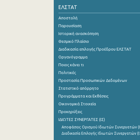
ΕΛΣΤΑΤ
2o Τρίμηνο 2021
Αποστολή
1o Τρίμηνο 2021
Παρουσίαση
4o Τρίμηνο 2020
Ιστορική ανασκόπηση
Θεσμικό Πλαίσιο
3o Τρίμηνο 2020
Διαδικασία επιλογής Προέδρου ΕΛΣΤΑΤ
2o Τρίμηνο 2020
Οργανόγραμμα
Ποιος κάνει τι
1o Τρίμηνο 2020
Πολιτικές
4o Τρίμηνο 2019
Προστασία Προσωπικών Δεδομένων
3o Τρίμηνο 2019
Στατιστικό απόρρητο
Προγράμματα και Εκθέσεις
2o Τρίμηνο 2019
Οικονομικά Στοιχεία
1o Τρίμηνο 2019
Προκηρύξεις
ΙΔΙΩΤΕΣ ΣΥΝΕΡΓΑΤΕΣ (ΙΣ)
4o Τρίμηνο 2018
Αποφάσεις Ορισμού Ιδιωτών Συνεργατών (Ι
3o Τρίμηνο 2018
Διαδικασία Επιλογής Ιδιωτών Συνεργατών (Ι