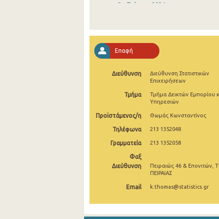
3o Τρίμηνο 2024
2o Τρίμηνο 2024
1o Τρίμηνο 2024
Επαφή
4o Τρίμηνο 2023
Διεύθυνση
Διεύθυνση Στατιστικών
3o Τρίμηνο 2023
Επιχειρήσεων
2o Τρίμηνο 2023
Τμήμα
Τμήμα Δεικτών Εμπορίου κ
Υπηρεσιών
1o Τρίμηνο 2023
Προϊστάμενος/η
Θωμάς Κωνσταντίνος
4o Τρίμηνο 2022
Τηλέφωνα
213 1352048
Γραμματεία
213 1352058
3o Τρίμηνο 2022
Φαξ
2o Τρίμηνο 2022
Διεύθυνση
Πειραιώς 46 & Επονιτών, Τ
ΠΕΙΡΑΙΑΣ
1o Τρίμηνο 2022
Email
k.thomas@statistics.gr
4o Τρίμηνο 2021
3o Τρίμηνο 2021