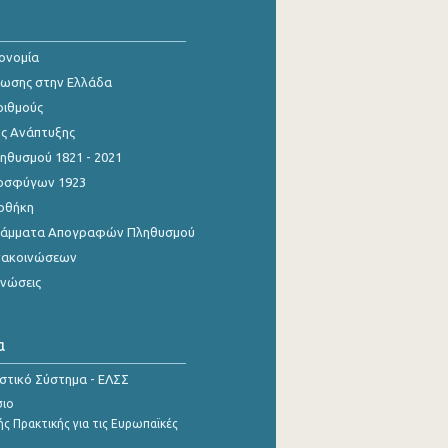
κονομία
ίωσης στην Ελλάδα
ριθμούς
ης Ανάπτυξης
θυσμού 1821 - 2021
οσφύγων 1923
οθήκη
γράμματα Απογραφών Πληθυσμού
νακοινώσεων
ινώσεις
α
ιστικό Σύστημα - ΕΛΣΣ
σιο
ς Πρακτικής για τις Ευρωπαϊκές