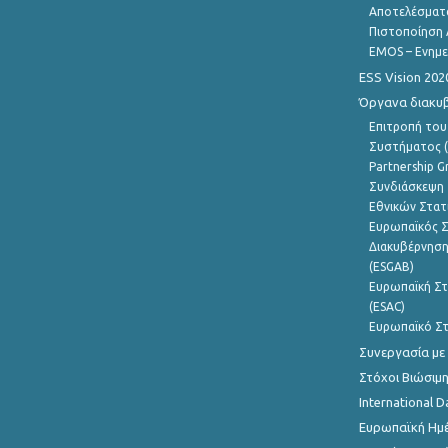
Αποτελέσματ
Πιστοποίηση 
EMOS – Ενημε
ESS Vision 202
Όργανα διακυ
Επιτροπή του
Συστήματος (
Partnership G
Συνδιάσκεψη 
Εθνικών Στατ
Ευρωπαϊκός Σ
Διακυβέρνηση
(ESGAB)
Ευρωπαϊκή Στ
(ESAC)
Ευρωπαϊκό Στ
Συνεργασία με
Στόχοι Βιώσιμ
International D
Ευρωπαϊκή Ημέ