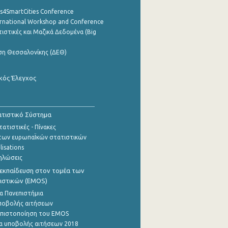
cs4SmartCities Conference
ernational Workshop and Conference
ιστικές και Μαζικά Δεδομένα (Big
ση Θεσσαλονίκης (ΔΕΘ)
κός Έλεγχος
τιστικό Σύστημα
ατιστικές - Πίνακες
των ευρωπαΪκών στατιστικών
lisations
ηλώσεις
εκπαίδευση στον τομέα των
ιστικών (EMOS)
α Πανεπιστήμια
ποβολής αιτήσεων
η πιστοποίηση του EMOS
α υποβολής αιτήσεων 2018