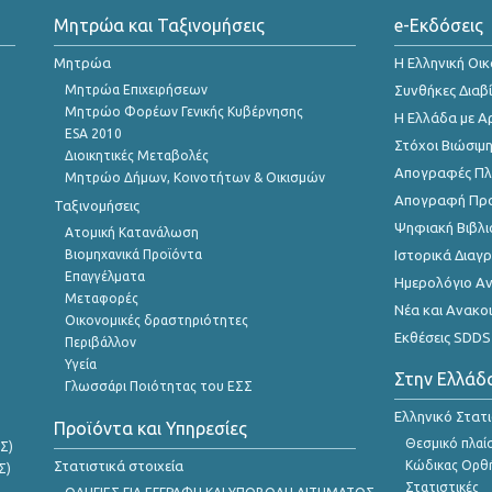
Μητρώα και Ταξινομήσεις
e-Εκδόσεις
Μητρώα
Η Ελληνική Οι
Μητρώα Επιχειρήσεων
Συνθήκες Διαβ
Μητρώο Φορέων Γενικής Κυβέρνησης
Η Ελλάδα με Α
ESA 2010
Στόχοι Βιώσιμ
Διοικητικές Μεταβολές
Απογραφές Πλη
Μητρώο Δήμων, Κοινοτήτων & Οικισμών
Απογραφή Πρ
Ταξινομήσεις
Ψηφιακή Βιβλι
Ατομική Κατανάλωση
Βιομηχανικά Προϊόντα
Ιστορικά Δια
Επαγγέλματα
Ημερολόγιο Α
Μεταφορές
Νέα και Ανακο
Οικονομικές δραστηριότητες
Εκθέσεις SDDS
Περιβάλλον
Υγεία
Στην Ελλάδ
Γλωσσάρι Ποιότητας του ΕΣΣ
Ελληνικό Στατ
Προϊόντα και Υπηρεσίες
Θεσμικό πλαί
Σ)
Στατιστικά στοιχεία
Κώδικας Ορθή
Σ)
Στατιστικές