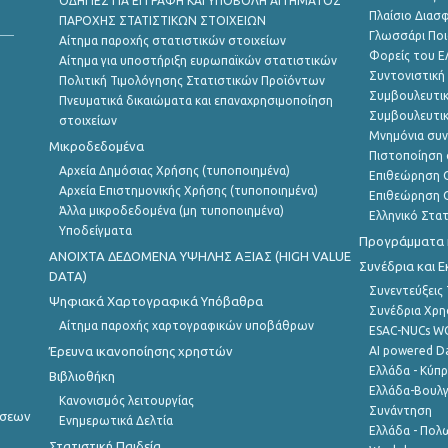
ΟΔΗΓΙΕΣ ΓΙΑ ΕΓΓΡΑΦΗ ΚΑΙ ΥΠΟΒΟΛΗ ΑΙΤΗΜΑΤΟΣ
Πλαίσιο Διασ
ΠΑΡΟΧΗΣ ΣΤΑΤΙΣΤΙΚΩΝ ΣΤΟΙΧΕΙΩΝ
Γλωσσάρι Ποι
Αίτημα παροχής στατιστικών στοιχείων
Φορείς του 
Αίτημα για υποστήριξη ευρωπαϊκών στατιστικών
Συντονιστική
Πολιτική Τιμολόγησης Στατιστικών Προϊόντων
Συμβουλευτικ
Πνευματικά δικαιώματα και επαναχρησιμοποίηση
Συμβουλευτικ
στοιχείων
Μνημόνια συν
Μικροδεδομένα
Πιστοποίηση 
Αρχεία Δημόσιας Χρήσης (τυποποιημένα)
Επιθεώρηση Ο
Αρχεία Επιστημονικής Χρήσης (τυποποιημένα)
Επιθεώρηση Ο
Άλλα μικροδεδομένα (μη τυποποιημένα)
Ελληνικό Στα
Υποδείγματα
Προγράμματα κ
ANOIXTA ΔΕΔΟΜΕΝΑ ΥΨΗΛΗΣ ΑΞΙΑΣ (HIGH VALUE
Συνέδρια και 
DATA)
Συνεντεύξεις
Ψηφιακά Χαρτογραφικά Υπόβαθρα
Συνέδρια Χρ
Αίτημα παροχής χαρτογραφικών υποβάθρων
ESAC-NUCs 
Έρευνα ικανοποίησης χρηστών
AI powered Dat
Ελλάδα - Κύπ
Βιβλιοθήκη
Ελλάδα-Βουλγ
Κανονισμός λειτουργίας
Συνάντηση
ήσεων
Ενημερωτικά Δελτία
Ελλάδα - Πολω
Στατιστική Παιδεία