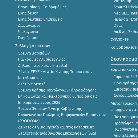
Workshop
Παρουσίαση - Το όραμά μας
SmartStatisti
Εκπαίδευση
Net-SILC3 Int
Εκπαιδευτικές Επισκέψεις
Ημερίδα «Στατ
Διαγωνισμοί
Data)
Ψυχαγωγία
Διεθνής Έκθε
Ενημέρωση
COVID-19
Συλλογή στοιχείων
Κοινοβουλευτι
Έρευνα Βοοειδών
Στον κόσμο
Παγκόσμιες Αλυσίδες Αξίας
Δήλωση στοιχείων Intrastat
Ευρωπαϊκό Στα
Ξένιος ΖΕΥΣ - Δελτίο Κίνησης Τουριστικών
Ευρωπαϊκές Στ
Καταλυμάτων
Όροι χρήσης 
Δελτίο φοιτητή
Eurostat visua
Έρευνα Χρήσης Τεχνολογιών Πληροφόρησης
Συνέδρια-εκδ
Επικοινωνίας και Ηλεκτρονικού Εμπορίου στις
Επιχειρήσεις,έτους 2026
Μεταπτυχιακή 
Έρευνα Φορέων Γενικής Κυβέρνησης
επίσημων στατ
Παραγωγή και Πωλήσεις Βιομηχανικών Προϊόντων
Πιστοποιημέν
(PRODCOM)
Πρόσκληση υ
Δείκτες στη Βιομηχανία και στις Κατασκευές
Πώς γίνεται 
Στατιστικές Διάρθρωσης Επιχειρήσεων (SBS)
Αποτελέσματ