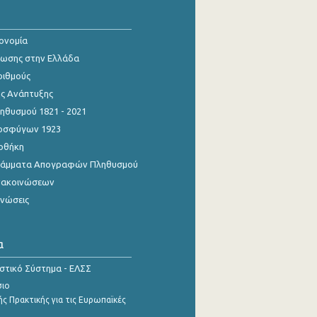
κονομία
ίωσης στην Ελλάδα
ριθμούς
ης Ανάπτυξης
θυσμού 1821 - 2021
οσφύγων 1923
οθήκη
γράμματα Απογραφών Πληθυσμού
νακοινώσεων
ινώσεις
α
ιστικό Σύστημα - ΕΛΣΣ
σιο
ς Πρακτικής για τις Ευρωπαϊκές