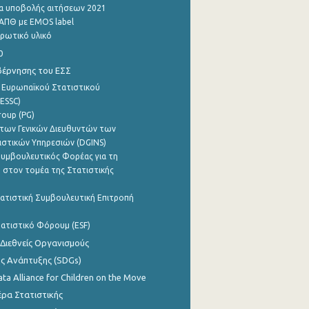
α υποβολής αιτήσεων 2021
ΑΠΘ με EMOS label
ρωτικό υλικό
0
βέρνησης του ΕΣΣ
 Ευρωπαϊκού Στατιστικού
ESSC)
roup (PG)
των Γενικών Διευθυντών των
ιστικών Υπηρεσιών (DGINS)
υμβουλευτικός Φορέας για τη
 στον τομέα της Στατιστικής
ατιστική Συμβουλευτική Επιτροπή
ατιστικό Φόρουμ (ESF)
 Διεθνείς Οργανισμούς
ης Ανάπτυξης (SDGs)
ata Alliance for Children on the Move
ρα Στατιστικής