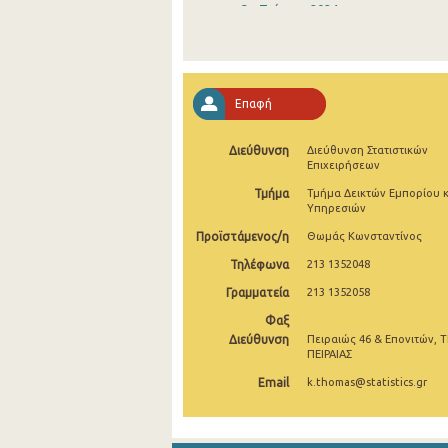
3o Τρίμηνο 2024
2o Τρίμηνο 2024
1o Τρίμηνο 2024
Επαφή
4o Τρίμηνο 2023
Διεύθυνση
Διεύθυνση Στατιστικών
3o Τρίμηνο 2023
Επιχειρήσεων
2o Τρίμηνο 2023
Τμήμα
Τμήμα Δεικτών Εμπορίου κ
Υπηρεσιών
1o Τρίμηνο 2023
Προϊστάμενος/η
Θωμάς Κωνσταντίνος
4o Τρίμηνο 2022
Τηλέφωνα
213 1352048
Γραμματεία
213 1352058
3o Τρίμηνο 2022
Φαξ
2o Τρίμηνο 2022
Διεύθυνση
Πειραιώς 46 & Επονιτών, Τ
ΠΕΙΡΑΙΑΣ
1o Τρίμηνο 2022
Email
k.thomas@statistics.gr
4o Τρίμηνο 2021
3o Τρίμηνο 2021