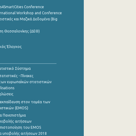
cs4SmartCities Conference
ernational Workshop and Conference
ιστικές και Μαζικά Δεδομένα (Big
ση Θεσσαλονίκης (ΔΕΘ)
κός Έλεγχος
τιστικό Σύστημα
ατιστικές - Πίνακες
των ευρωπαΪκών στατιστικών
lisations
ηλώσεις
εκπαίδευση στον τομέα των
ιστικών (EMOS)
α Πανεπιστήμια
ποβολής αιτήσεων
η πιστοποίηση του EMOS
α υποβολής αιτήσεων 2018