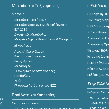
Μητρώα και Ταξινομήσεις
e-Εκδόσεις
Μητρώα
Η Ελληνική Οι
Μητρώα Επιχειρήσεων
Συνθήκες Διαβ
Μητρώο Φορέων Γενικής Κυβέρνησης
Η Ελλάδα με Α
ESA 2010
Στόχοι Βιώσιμ
Διοικητικές Μεταβολές
Απογραφές Πλη
Μητρώο Δήμων, Κοινοτήτων & Οικισμών
Απογραφή Πρ
Ταξινομήσεις
Ψηφιακή Βιβλι
Ατομική Κατανάλωση
Βιομηχανικά Προϊόντα
Ιστορικά Δια
Επαγγέλματα
Ημερολόγιο Α
Μεταφορές
Νέα και Ανακο
Οικονομικές δραστηριότητες
Εκθέσεις SDDS
Περιβάλλον
Υγεία
Στην Ελλάδ
Γλωσσάρι Ποιότητας του ΕΣΣ
Ελληνικό Στατ
Προϊόντα και Υπηρεσίες
Θεσμικό πλαί
Σ)
Στατιστικά στοιχεία
Κώδικας Ορθή
Σ)
Στατιστικές