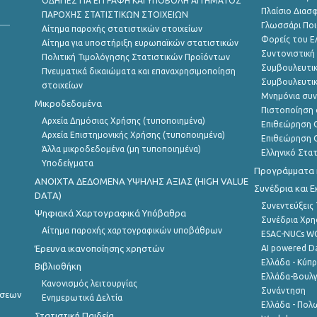
ΟΔΗΓΙΕΣ ΓΙΑ ΕΓΓΡΑΦΗ ΚΑΙ ΥΠΟΒΟΛΗ ΑΙΤΗΜΑΤΟΣ
Πλαίσιο Διασ
ΠΑΡΟΧΗΣ ΣΤΑΤΙΣΤΙΚΩΝ ΣΤΟΙΧΕΙΩΝ
Γλωσσάρι Ποι
Αίτημα παροχής στατιστικών στοιχείων
Φορείς του 
Αίτημα για υποστήριξη ευρωπαϊκών στατιστικών
Συντονιστική
Πολιτική Τιμολόγησης Στατιστικών Προϊόντων
Συμβουλευτικ
Πνευματικά δικαιώματα και επαναχρησιμοποίηση
Συμβουλευτικ
στοιχείων
Μνημόνια συν
Μικροδεδομένα
Πιστοποίηση 
Αρχεία Δημόσιας Χρήσης (τυποποιημένα)
Επιθεώρηση Ο
Αρχεία Επιστημονικής Χρήσης (τυποποιημένα)
Επιθεώρηση Ο
Άλλα μικροδεδομένα (μη τυποποιημένα)
Ελληνικό Στα
Υποδείγματα
Προγράμματα κ
ANOIXTA ΔΕΔΟΜΕΝΑ ΥΨΗΛΗΣ ΑΞΙΑΣ (HIGH VALUE
Συνέδρια και 
DATA)
Συνεντεύξεις
Ψηφιακά Χαρτογραφικά Υπόβαθρα
Συνέδρια Χρ
Αίτημα παροχής χαρτογραφικών υποβάθρων
ESAC-NUCs 
Έρευνα ικανοποίησης χρηστών
AI powered Dat
Ελλάδα - Κύπ
Βιβλιοθήκη
Ελλάδα-Βουλγ
Κανονισμός λειτουργίας
Συνάντηση
ήσεων
Ενημερωτικά Δελτία
Ελλάδα - Πολω
Στατιστική Παιδεία