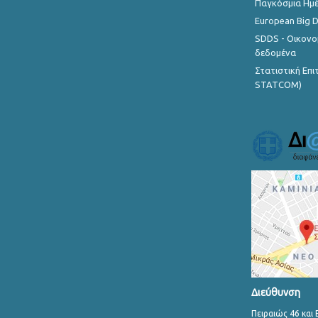
Παγκόσμια Ημέ
European Big 
SDDS - Οικονο
δεδομένα
Στατιστική Επ
STATCOM)
Διεύθυνση
Πειραιώς 46 και 