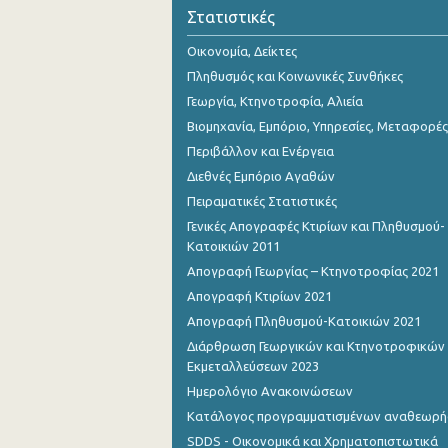
2o Τρίμηνο 2018
Στατιστικές
1o Τρίμηνο 2018
Οικονομία, Δείκτες
Πληθυσμός και Κοινωνικές Συνθήκες
4o Τρίμηνο 2017
Γεωργία, Κτηνοτροφία, Αλιεία
3o Τρίμηνο 2017
Βιομηχανία, Εμπόριο, Υπηρεσίες, Μεταφορές
Περιβάλλον και Ενέργεια
2o Τρίμηνο 2017
Διεθνές Εμπόριο Αγαθών
1o Τρίμηνο 2017
Πειραματικές Στατιστικές
Γενικές Απογραφές Κτιρίων και Πληθυσμού-
4o Τρίμηνο 2016
Κατοικιών 2011
3o Τρίμηνο 2016
Απογραφή Γεωργίας – Κτηνοτροφίας 2021
Απογραφή Κτιρίων 2021
2o Τρίμηνο 2016
Απογραφή Πληθυσμού-Κατοικιών 2021
1o Τρίμηνο 2016
Διάρθρωση Γεωργικών και Κτηνοτροφικών
Εκμεταλλεύσεων 2023
4o Τρίμηνο 2015
Ημερολόγιο Ανακοινώσεων
2o Τρίμηνο 2013
Κατάλογος προγραμματισμένων αναθεωρ
SDDS - Οικονομικά και Χρηματοπιστωτικά
1o Τρίμηνο 2013