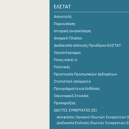
ΕΛΣΤΑΤ
2o Τρίμηνο 2021
Αποστολή
1o Τρίμηνο 2021
Παρουσίαση
4o Τρίμηνο 2020
Ιστορική ανασκόπηση
Θεσμικό Πλαίσιο
3o Τρίμηνο 2020
Διαδικασία επιλογής Προέδρου ΕΛΣΤΑΤ
2o Τρίμηνο 2020
Οργανόγραμμα
Ποιος κάνει τι
1o Τρίμηνο 2020
Πολιτικές
4o Τρίμηνο 2019
Προστασία Προσωπικών Δεδομένων
3o Τρίμηνο 2019
Στατιστικό απόρρητο
Προγράμματα και Εκθέσεις
2o Τρίμηνο 2019
Οικονομικά Στοιχεία
1o Τρίμηνο 2019
Προκηρύξεις
ΙΔΙΩΤΕΣ ΣΥΝΕΡΓΑΤΕΣ (ΙΣ)
4o Τρίμηνο 2018
Αποφάσεις Ορισμού Ιδιωτών Συνεργατών (Ι
3o Τρίμηνο 2018
Διαδικασία Επιλογής Ιδιωτών Συνεργατών (Ι