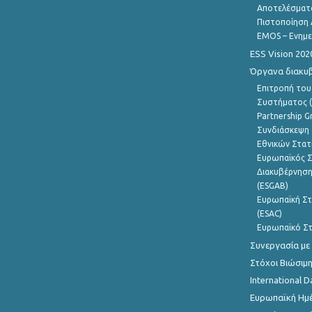
Αποτελέσματ
Πιστοποίηση 
EMOS – Ενημε
ESS Vision 202
Όργανα διακυ
Επιτροπή του
Συστήματος (
Partnership G
Συνδιάσκεψη 
Εθνικών Στατ
Ευρωπαϊκός Σ
Διακυβέρνηση
(ESGAB)
Ευρωπαϊκή Στ
(ESAC)
Ευρωπαϊκό Στ
Συνεργασία με
Στόχοι Βιώσιμ
International D
Ευρωπαϊκή Ημέ