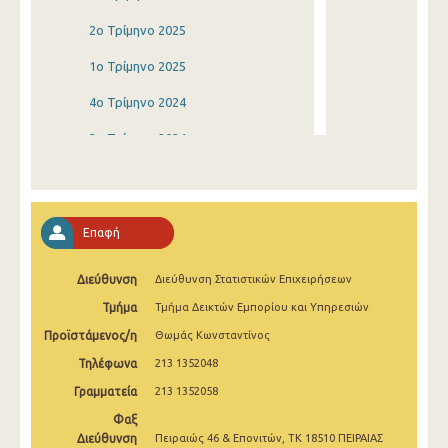
2o Τρίμηνο 2025
1o Τρίμηνο 2025
4o Τρίμηνο 2024
3o Τρίμηνο 2024
2o Τρίμηνο 2024
1o Τρίμηνο 2024
Επαφή
4o Τρίμηνο 2023
Διεύθυνση
Διεύθυνση Στατιστικών Επιχειρήσεων
3o Τρίμηνο 2023
Τμήμα
Τμήμα Δεικτών Εμπορίου και Υπηρεσιών
2o Τρίμηνο 2023
Προϊστάμενος/η
Θωμάς Κωνσταντίνος
1o Τρίμηνο 2023
Τηλέφωνα
213 1352048
4o Τρίμηνο 2022
Γραμματεία
213 1352058
Φαξ
3o Τρίμηνο 2022
Διεύθυνση
Πειραιώς 46 & Επονιτών, ΤΚ 18510 ΠΕΙΡΑΙΑΣ