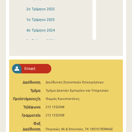
2o Τρίμηνο 2025
1o Τρίμηνο 2025
4o Τρίμηνο 2024
3o Τρίμηνο 2024
2o Τρίμηνο 2024
1o Τρίμηνο 2024
Επαφή
4o Τρίμηνο 2023
Διεύθυνση
Διεύθυνση Στατιστικών Επιχειρήσεων
3o Τρίμηνο 2023
Τμήμα
Τμήμα Δεικτών Εμπορίου και Υπηρεσιών
2o Τρίμηνο 2023
Προϊστάμενος/η
Θωμάς Κωνσταντίνος
1o Τρίμηνο 2023
Τηλέφωνα
213 1352048
4o Τρίμηνο 2022
Γραμματεία
213 1352058
Φαξ
3o Τρίμηνο 2022
Διεύθυνση
Πειραιώς 46 & Επονιτών, ΤΚ 18510 ΠΕΙΡΑΙΑΣ