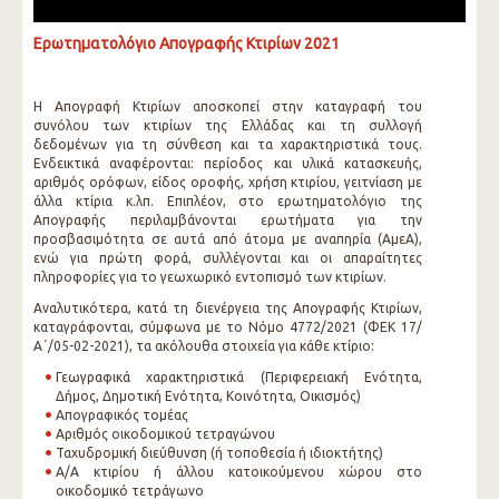
Ερωτηματολόγιο Απογραφής Κτιρίων 2021
Η Απογραφή Κτιρίων αποσκοπεί στην καταγραφή του
συνόλου των κτιρίων της Ελλάδας και τη συλλογή
δεδομένων για τη σύνθεση και τα χαρακτηριστικά τους.
Ενδεικτικά αναφέρονται: περίοδος και υλικά κατασκευής,
αριθμός ορόφων, είδος οροφής, χρήση κτιρίου, γειτνίαση με
άλλα κτίρια κ.λπ. Επιπλέον, στο ερωτηματολόγιο της
Απογραφής περιλαμβάνονται ερωτήματα για την
προσβασιμότητα σε αυτά από άτομα με αναπηρία (ΑμεΑ),
ενώ για πρώτη φορά, συλλέγονται και οι απαραίτητες
πληροφορίες για το γεωχωρικό εντοπισμό των κτιρίων.
Αναλυτικότερα, κατά τη διενέργεια της Απογραφής Κτιρίων,
καταγράφονται, σύμφωνα με το Νόμο 4772/2021 (ΦΕΚ 17/
Α΄/05-02-2021), τα ακόλουθα στοιχεία για κάθε κτίριο:
Γεωγραφικά χαρακτηριστικά (Περιφερειακή Ενότητα,
Δήμος, Δημοτική Ενότητα, Κοινότητα, Οικισμός)
Απογραφικός τομέας
Αριθμός οικοδομικού τετραγώνου
Ταχυδρομική διεύθυνση (ή τοποθεσία ή ιδιοκτήτης)
Α/Α κτιρίου ή άλλου κατοικούμενου χώρου στο
οικοδομικό τετράγωνο