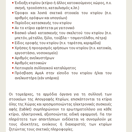
Ένδειξη κτιρίου (κτίριο ή άλλος κατοικούμενος χώρος, π.χ.
σκηνή, τροχόσπιτο, καταυλισμός κ.λπ.)
Όροφοι και λοιπά σχετικά στοιχεία του κτιρίου (π.χ.
αριθμός ορόφων και υπογείων)
Περίοδος κατασκευής του κτιρίου
Αν το κτίριο εφάπτεται με γειτονικό
Βασικό υλικό κατασκευής του σκελετού του κτιρίου (π.χ.
μπετόν, μέταλλο, ξύλο, τούβλα – τσιμεντόλιθοι, πέτρα)
Είδος οροφής του κτιρίου (π.χ. ταράτσα, κεραμίδια)
Χρήσεις ή προορισμός χρήσεων του κτιρίου (π.χ. κατοικία,
εργοστάσιο, νοσοκομείο)
Αριθμός ανελκυστήρων
Αριθμός κατοικιών
Λειτουργία συλλογικού καταλύματος
Πρόσβαση ΑμεΑ στην είσοδο του κτιρίου ή/και του
ανελκυστήρα (εάν υπάρχει)
Οι τομεάρχες, τα αρμόδια όργανα για τη συλλογή των
στοιχείων της Απογραφής Κτιρίων, επισκέπτονται τα κτίρια
όλης της Χώρας και χρησιμοποιώντας ηλεκτρονικές συσκευές
αφής (tablet) συμπληρώνουν το ερωτηματολόγιο για κάθε
κτίριο, ηλεκτρονικά, αξιοποιώντας ειδική εφαρμογή. Για την
πληρότητα των απαντήσεων ενδέχεται να συνομιλούν με
τους ιδιοκτήτες, ενοίκους ή διαχειριστές των κτιρίων
ζητώντας τους σχετικές πληροφορίες.