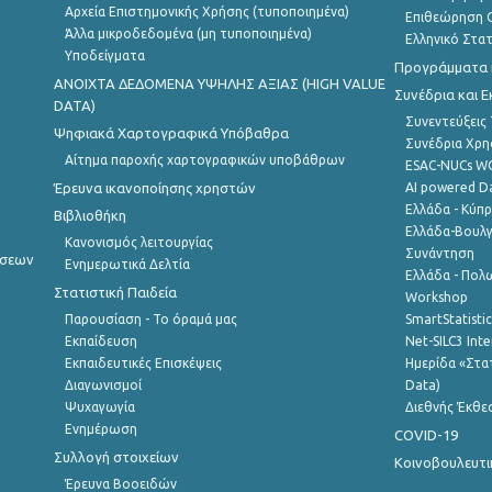
Αρχεία Επιστημονικής Χρήσης (τυποποιημένα)
Επιθεώρηση Ο
Άλλα μικροδεδομένα (μη τυποποιημένα)
Ελληνικό Στα
Υποδείγματα
Προγράμματα κ
ANOIXTA ΔΕΔΟΜΕΝΑ ΥΨΗΛΗΣ ΑΞΙΑΣ (HIGH VALUE
Συνέδρια και 
DATA)
Συνεντεύξεις
Ψηφιακά Χαρτογραφικά Υπόβαθρα
Συνέδρια Χρ
Αίτημα παροχής χαρτογραφικών υποβάθρων
ESAC-NUCs 
Έρευνα ικανοποίησης χρηστών
AI powered Dat
Ελλάδα - Κύπ
Βιβλιοθήκη
Ελλάδα-Βουλγ
Κανονισμός λειτουργίας
Συνάντηση
ήσεων
Ενημερωτικά Δελτία
Ελλάδα - Πολω
Στατιστική Παιδεία
Workshop
Παρουσίαση - Το όραμά μας
SmartStatisti
Εκπαίδευση
Net-SILC3 Int
Εκπαιδευτικές Επισκέψεις
Ημερίδα «Στατ
Διαγωνισμοί
Data)
Ψυχαγωγία
Διεθνής Έκθε
Ενημέρωση
COVID-19
Συλλογή στοιχείων
Κοινοβουλευτι
Έρευνα Βοοειδών