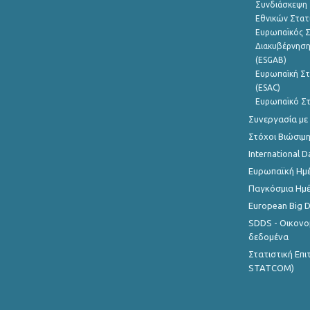
Συνδιάσκεψη 
Εθνικών Στατ
Ευρωπαϊκός Σ
Διακυβέρνηση
(ESGAB)
Ευρωπαϊκή Στ
(ESAC)
Ευρωπαϊκό Στ
Συνεργασία με
Στόχοι Βιώσιμ
International D
Ευρωπαϊκή Ημέ
Παγκόσμια Ημέ
European Big 
SDDS - Οικονο
δεδομένα
Στατιστική Επ
STATCOM)