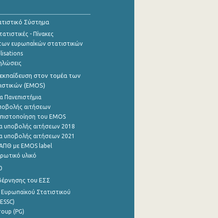
τιστικό Σύστημα
ατιστικές - Πίνακες
των ευρωπαΪκών στατιστικών
lisations
ηλώσεις
εκπαίδευση στον τομέα των
ιστικών (EMOS)
α Πανεπιστήμια
ποβολής αιτήσεων
η πιστοποίηση του EMOS
α υποβολής αιτήσεων 2018
α υποβολής αιτήσεων 2021
ΑΠΘ με EMOS label
ρωτικό υλικό
0
βέρνησης του ΕΣΣ
 Ευρωπαϊκού Στατιστικού
ESSC)
roup (PG)