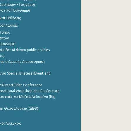
μοτίμων - 3ος γύρος
τιστικό Πρόγραμμα
αι Εκθέσεις
Εκδηλώσεις
 Τύπου
ηστών
WORKSHOP
a for AI driven public policies
ρος
αρία-Διμερής Διασυνοριακή
νία Special Bilateral Event and
cs4SmartCities Conference
ernational Workshop and Conference
ιστικές και Μαζικά Δεδομένα (Big
ση Θεσσαλονίκης (ΔΕΘ)
κός Έλεγχος