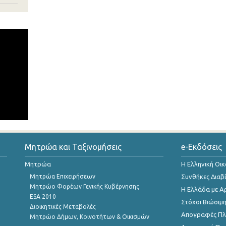
Μητρώα και Ταξινομήσεις
e-Εκδόσεις
Μητρώα
Η Ελληνική Οι
Μητρώα Επιχειρήσεων
Συνθήκες Διαβ
Μητρώο Φορέων Γενικής Κυβέρνησης
Η Ελλάδα με Α
ESA 2010
Στόχοι Βιώσιμ
Διοικητικές Μεταβολές
Απογραφές Πλη
Μητρώο Δήμων, Κοινοτήτων & Οικισμών