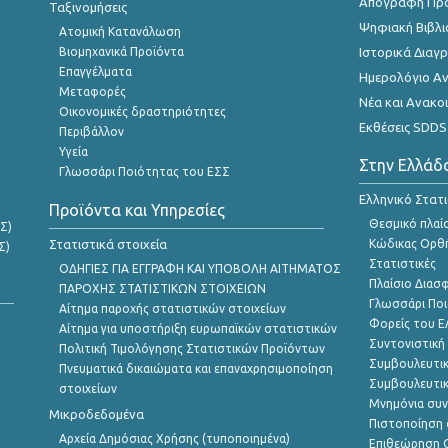
Απογραφή Πρ
Ταξινομήσεις
Ψηφιακή Βιβλι
Ατομική Κατανάλωση
Βιομηχανικά Προϊόντα
Ιστορικά Δια
Επαγγέλματα
Ημερολόγιο Α
Μεταφορές
Νέα και Ανακο
Οικονομικές δραστηριότητες
Εκθέσεις SDDS
Περιβάλλον
Υγεία
Στην Ελλάδ
Γλωσσάρι Ποιότητας του ΕΣΣ
Ελληνικό Στατ
Προϊόντα και Υπηρεσίες
Θεσμικό πλαί
Σ)
Στατιστικά στοιχεία
Κώδικας Ορθή
Σ)
Στατιστικές
ΟΔΗΓΙΕΣ ΓΙΑ ΕΓΓΡΑΦΗ ΚΑΙ ΥΠΟΒΟΛΗ ΑΙΤΗΜΑΤΟΣ
Πλαίσιο Διασ
ΠΑΡΟΧΗΣ ΣΤΑΤΙΣΤΙΚΩΝ ΣΤΟΙΧΕΙΩΝ
Γλωσσάρι Ποι
Αίτημα παροχής στατιστικών στοιχείων
Φορείς του 
Αίτημα για υποστήριξη ευρωπαϊκών στατιστικών
Συντονιστική
Πολιτική Τιμολόγησης Στατιστικών Προϊόντων
Συμβουλευτικ
Πνευματικά δικαιώματα και επαναχρησιμοποίηση
Συμβουλευτικ
στοιχείων
Μνημόνια συν
Μικροδεδομένα
Πιστοποίηση 
Αρχεία Δημόσιας Χρήσης (τυποποιημένα)
Επιθεώρηση Ο