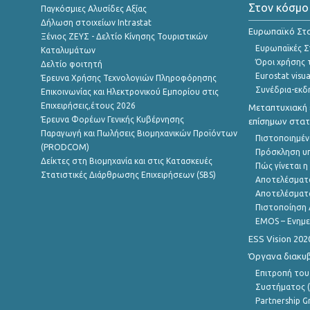
Στον κόσμο
Παγκόσμιες Αλυσίδες Αξίας
Δήλωση στοιχείων Intrastat
Ευρωπαϊκό Στα
Ξένιος ΖΕΥΣ - Δελτίο Κίνησης Τουριστικών
Ευρωπαϊκές Στ
Καταλυμάτων
Όροι χρήσης 
Δελτίο φοιτητή
Eurostat visua
Έρευνα Χρήσης Τεχνολογιών Πληροφόρησης
Συνέδρια-εκδ
Επικοινωνίας και Ηλεκτρονικού Εμπορίου στις
Επιχειρήσεις,έτους 2026
Μεταπτυχιακή 
Έρευνα Φορέων Γενικής Κυβέρνησης
επίσημων στατ
Παραγωγή και Πωλήσεις Βιομηχανικών Προϊόντων
Πιστοποιημέν
(PRODCOM)
Πρόσκληση υ
Δείκτες στη Βιομηχανία και στις Κατασκευές
Πώς γίνεται 
Στατιστικές Διάρθρωσης Επιχειρήσεων (SBS)
Αποτελέσματ
Αποτελέσματ
Πιστοποίηση 
EMOS – Ενημε
ESS Vision 202
Όργανα διακυ
Επιτροπή του
Συστήματος (
Partnership G