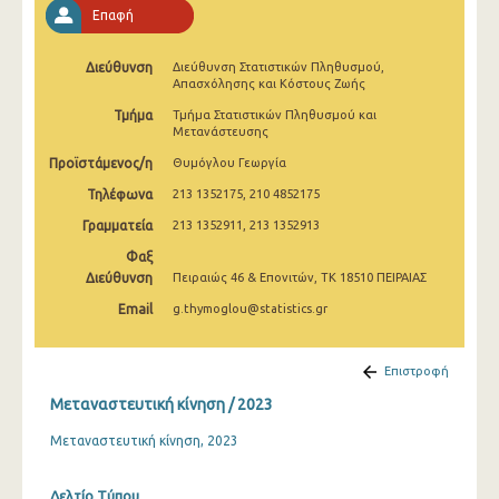
Επαφή
2009
2008
Διεύθυνση
Διεύθυνση Στατιστικών Πληθυσμού,
Απασχόλησης και Κόστους Ζωής
Τμήμα
Τμήμα Στατιστικών Πληθυσμού και
Μετανάστευσης
Προϊστάμενος/η
Θυμόγλου Γεωργία
Τηλέφωνα
213 1352175, 210 4852175
Γραμματεία
213 1352911, 213 1352913
Φαξ
Διεύθυνση
Πειραιώς 46 & Επονιτών, ΤΚ 18510 ΠΕΙΡΑΙΑΣ
Email
g.thymoglou@statistics.gr
Επιστροφή
Μεταναστευτική κίνηση / 2023
Μεταναστευτική κίνηση, 2023
Δελτίο Τύπου