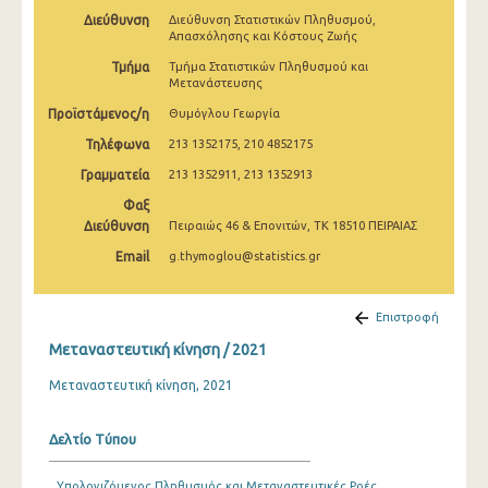
2009
Διεύθυνση
Διεύθυνση Στατιστικών Πληθυσμού,
Απασχόλησης και Κόστους Ζωής
2008
Τμήμα
Τμήμα Στατιστικών Πληθυσμού και
Μετανάστευσης
Προϊστάμενος/η
Θυμόγλου Γεωργία
Τηλέφωνα
213 1352175, 210 4852175
Γραμματεία
213 1352911, 213 1352913
Φαξ
Διεύθυνση
Πειραιώς 46 & Επονιτών, ΤΚ 18510 ΠΕΙΡΑΙΑΣ
Email
g.thymoglou@statistics.gr
Επιστροφή
Μεταναστευτική κίνηση / 2021
Μεταναστευτική κίνηση, 2021
Δελτίο Τύπου
Υπολογιζόμενος Πληθυσμός και Μεταναστευτικές Ροές