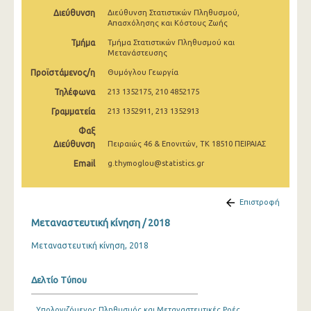
2009
Διεύθυνση
Διεύθυνση Στατιστικών Πληθυσμού,
Απασχόλησης και Κόστους Ζωής
2008
Τμήμα
Τμήμα Στατιστικών Πληθυσμού και
Μετανάστευσης
Προϊστάμενος/η
Θυμόγλου Γεωργία
Τηλέφωνα
213 1352175, 210 4852175
Γραμματεία
213 1352911, 213 1352913
Φαξ
Διεύθυνση
Πειραιώς 46 & Επονιτών, ΤΚ 18510 ΠΕΙΡΑΙΑΣ
Email
g.thymoglou@statistics.gr
Επιστροφή
Μεταναστευτική κίνηση / 2018
Μεταναστευτική κίνηση, 2018
Δελτίο Τύπου
Υπολογιζόμενος Πληθυσμός και Μεταναστευτικές Ροές