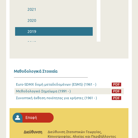
2021
2020
2019
2018
2017
2016
Μεθοδολογικά Στοιχεία
2015
Euro-SDMX δομή μεταδεδομένων (ESMS) (1961 - )
2014
Μεθοδολογικό Σημείωμα (1991 - )
2013
Συνοπτική έκθεση ποιότητας για χρήστες (1961 - )
2012
Επαφή
2011
2010
Διεύθυνση
Διεύθυνση Στατιστικών Γεωργίας,
Κτηνοτροφίας, Αλιείας και Περιβάλλοντος