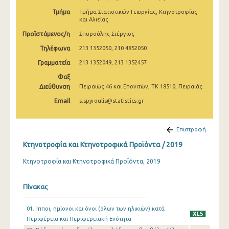
2009
Τμήμα
Τμήμα Στατιστικών Γεωργίας, Κτηνοτροφίας
και Αλιείας
2008
Προϊστάμενος/η
Σπυρούλης Στέργιος
2007
Τηλέφωνα
213 1352050, 210 4852050
2006
Γραμματεία
213 1352049, 213 1352457
Φαξ
2005
Διεύθυνση
Πειραιώς 46 και Επονιτών, ΤΚ 18510, Πειραιάς
2004
Email
s.spyroulis@statistics.gr
2003
Επιστροφή
2002
Κτηνοτροφία και Κτηνοτροφικά Προϊόντα / 2019
2001
Κτηνοτροφία και Κτηνοτροφικά Προϊόντα, 2019
1991
Πίνακας
1961
01. Ίπποι, ημίονοι και όνοι (όλων των ηλικιών) κατά
Περιφέρεια και Περιφερειακή Ενότητα