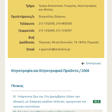
2009
Τμήμα
Τμήμα Στατιστικών Γεωργίας, Κτηνοτροφίας
και Αλιείας
2008
Προϊστάμενος/η
Σπυρούλης Στέργιος
2007
Τηλέφωνα
213 1352050, 210 4852050
2006
Γραμματεία
213 1352049, 213 1352457
Φαξ
2005
Διεύθυνση
Πειραιώς 46 και Επονιτών, ΤΚ 18510, Πειραιάς
2004
Email
s.spyroulis@statistics.gr
2003
Επιστροφή
2002
Κτηνοτροφία και Κτηνοτροφικά Προϊόντα / 2006
2001
1991
Πίνακας
1961
01. Υπάρχοντα ζώα την 31η Δεκεμβρίου (όλων των
ηλικιών), με διάκριση ομάδων πεδινών, ημιορεινών και
ορεινών κοινοτήτων