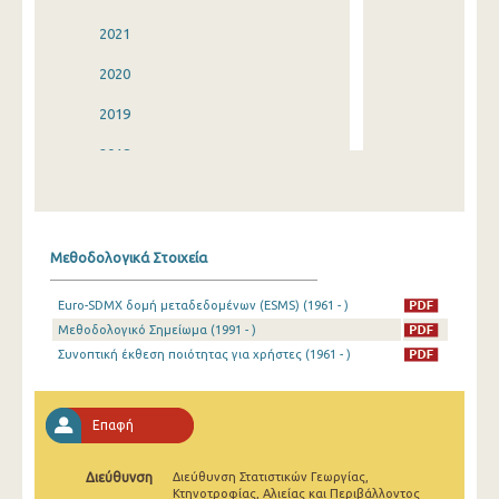
2021
2020
2019
2018
2017
2016
Μεθοδολογικά Στοιχεία
2015
Euro-SDMX δομή μεταδεδομένων (ESMS) (1961 - )
2014
Μεθοδολογικό Σημείωμα (1991 - )
2013
Συνοπτική έκθεση ποιότητας για χρήστες (1961 - )
2012
Επαφή
2011
2010
Διεύθυνση
Διεύθυνση Στατιστικών Γεωργίας,
Κτηνοτροφίας, Αλιείας και Περιβάλλοντος