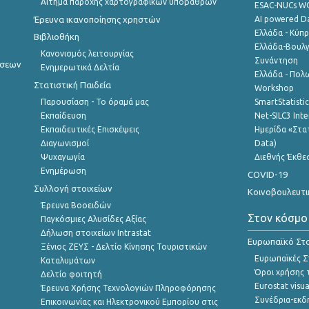
Αίτημα παροχής χαρτογραφικών υποβάθρων
ESAC-NUCs 
Έρευνα ικανοποίησης χρηστών
AI powered Dat
Ελλάδα - Κύπ
Βιβλιοθήκη
Ελλάδα-Βουλγ
Κανονισμός λειτουργίας
Συνάντηση
ήσεων
Ενημερωτικά Δελτία
Ελλάδα - Πολω
Στατιστική Παιδεία
Workshop
Παρουσίαση - Το όραμά μας
SmartStatisti
Εκπαίδευση
Net-SILC3 Int
Εκπαιδευτικές Επισκέψεις
Ημερίδα «Στατ
Διαγωνισμοί
Data)
Ψυχαγωγία
Διεθνής Έκθε
Ενημέρωση
COVID-19
Συλλογή στοιχείων
Κοινοβουλευτι
Έρευνα Βοοειδών
Στον κόσμο
Παγκόσμιες Αλυσίδες Αξίας
Δήλωση στοιχείων Intrastat
Ευρωπαϊκό Στα
Ξένιος ΖΕΥΣ - Δελτίο Κίνησης Τουριστικών
Ευρωπαϊκές Στ
Καταλυμάτων
Όροι χρήσης 
Δελτίο φοιτητή
Eurostat visua
Έρευνα Χρήσης Τεχνολογιών Πληροφόρησης
Συνέδρια-εκδ
Επικοινωνίας και Ηλεκτρονικού Εμπορίου στις