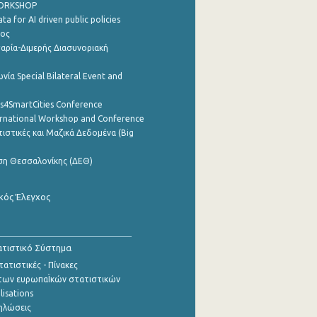
WORKSHOP
a for AI driven public policies
ρος
αρία-Διμερής Διασυνοριακή
νία Special Bilateral Event and
cs4SmartCities Conference
ernational Workshop and Conference
ιστικές και Μαζικά Δεδομένα (Big
ση Θεσσαλονίκης (ΔΕΘ)
κός Έλεγχος
τιστικό Σύστημα
ατιστικές - Πίνακες
των ευρωπαΪκών στατιστικών
lisations
ηλώσεις