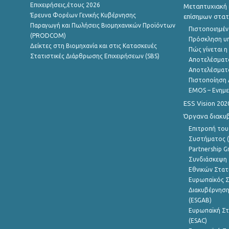
Επιχειρήσεις,έτους 2026
Μεταπτυχιακή 
Έρευνα Φορέων Γενικής Κυβέρνησης
επίσημων στατ
Παραγωγή και Πωλήσεις Βιομηχανικών Προϊόντων
Πιστοποιημέν
(PRODCOM)
Πρόσκληση υ
Δείκτες στη Βιομηχανία και στις Κατασκευές
Πώς γίνεται 
Στατιστικές Διάρθρωσης Επιχειρήσεων (SBS)
Αποτελέσματ
Αποτελέσματ
Πιστοποίηση 
EMOS – Ενημε
ESS Vision 202
Όργανα διακυ
Επιτροπή του
Συστήματος (
Partnership G
Συνδιάσκεψη 
Εθνικών Στατ
Ευρωπαϊκός Σ
Διακυβέρνηση
(ESGAB)
Ευρωπαϊκή Στ
(ESAC)