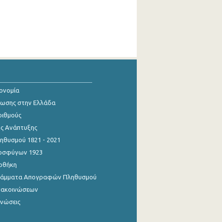
κονομία
ίωσης στην Ελλάδα
ριθμούς
ης Ανάπτυξης
θυσμού 1821 - 2021
οσφύγων 1923
οθήκη
γράμματα Απογραφών Πληθυσμού
νακοινώσεων
ινώσεις