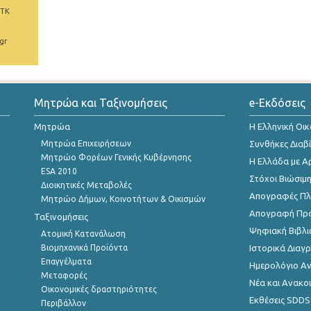
 ΤΚ
gr
Μητρώα και Ταξινομήσεις
e-Εκδόσεις
Μητρώα
Η Ελληνική Οι
Μητρώα Επιχειρήσεων
Συνθήκες Διαβ
Μητρώο Φορέων Γενικής Κυβέρνησης
Η Ελλάδα με Α
ESA 2010
Στόχοι Βιώσιμ
Διοικητικές Μεταβολές
Απογραφές Πλη
Μητρώο Δήμων, Κοινοτήτων & Οικισμών
Απογραφή Πρ
Ταξινομήσεις
Ψηφιακή Βιβλι
Ατομική Κατανάλωση
Βιομηχανικά Προϊόντα
Ιστορικά Δια
Επαγγέλματα
Ημερολόγιο Α
Μεταφορές
Νέα και Ανακο
Οικονομικές δραστηριότητες
Εκθέσεις SDDS
Περιβάλλον