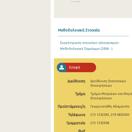
2007
2006
2005
Μεθοδολογικά Στοιχεία
2004
Συγκέντρωση στοιχείων ηλεκτρισμού -
2003
Μεθοδολογικό Σημείωμα (2006 - )
2002
2001
Επαφή
2000
Διεύθυνση
Διεύθυνση Στατιστικών
Επιχειρήσεων
1999
Τμήμα
Τμήμα Μητρώων και Μεγ
1998
Επιχειρήσεων
Προϊστάμενος/η
Γεωργοστάθη Αδαμαντία
1997
Τηλέφωνα
213 1352043, 210 4852043
1996
Γραμματεία
213 1352058
1995
Φαξ