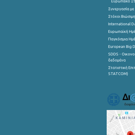
Ευρωπαϊκό Στ
Συνεργασία με
Στόχοι Βιώσιμ
International D
Ευρωπαϊκή Ημέ
Παγκόσμια Ημέ
European Big 
SDDS - Οικονο
δεδομένα
Στατιστική Επ
STATCOM)