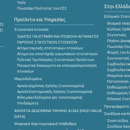
Υγεία
Στην Ελλάδ
Γλωσσάρι Ποιότητας του ΕΣΣ
Ελληνικό Στατ
Προϊόντα και Υπηρεσίες
Θεσμικό πλαί
Σ)
Στατιστικά στοιχεία
Κώδικας Ορθή
Σ)
Στατιστικές
ΟΔΗΓΙΕΣ ΓΙΑ ΕΓΓΡΑΦΗ ΚΑΙ ΥΠΟΒΟΛΗ ΑΙΤΗΜΑΤΟΣ
Πλαίσιο Διασ
ΠΑΡΟΧΗΣ ΣΤΑΤΙΣΤΙΚΩΝ ΣΤΟΙΧΕΙΩΝ
Γλωσσάρι Ποι
Αίτημα παροχής στατιστικών στοιχείων
Φορείς του 
Αίτημα για υποστήριξη ευρωπαϊκών στατιστικών
Συντονιστική
Πολιτική Τιμολόγησης Στατιστικών Προϊόντων
Συμβουλευτικ
Πνευματικά δικαιώματα και επαναχρησιμοποίηση
Συμβουλευτικ
στοιχείων
Μνημόνια συν
Μικροδεδομένα
Πιστοποίηση 
Αρχεία Δημόσιας Χρήσης (τυποποιημένα)
Επιθεώρηση Ο
Αρχεία Επιστημονικής Χρήσης (τυποποιημένα)
Επιθεώρηση Ο
Άλλα μικροδεδομένα (μη τυποποιημένα)
Ελληνικό Στα
Υποδείγματα
Προγράμματα κ
ANOIXTA ΔΕΔΟΜΕΝΑ ΥΨΗΛΗΣ ΑΞΙΑΣ (HIGH VALUE
Συνέδρια και 
DATA)
Συνεντεύξεις
Ψηφιακά Χαρτογραφικά Υπόβαθρα
Συνέδρια Χρ