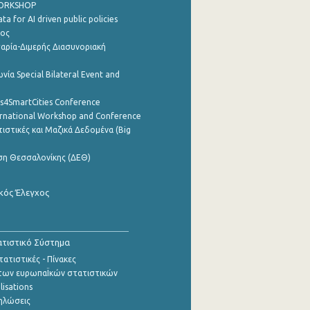
WORKSHOP
a for AI driven public policies
ρος
αρία-Διμερής Διασυνοριακή
νία Special Bilateral Event and
cs4SmartCities Conference
ernational Workshop and Conference
ιστικές και Μαζικά Δεδομένα (Big
ση Θεσσαλονίκης (ΔΕΘ)
κός Έλεγχος
τιστικό Σύστημα
ατιστικές - Πίνακες
των ευρωπαΪκών στατιστικών
lisations
ηλώσεις