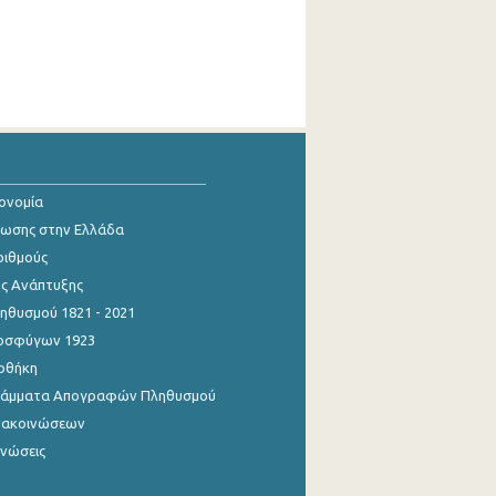
κονομία
ίωσης στην Ελλάδα
ριθμούς
ης Ανάπτυξης
θυσμού 1821 - 2021
οσφύγων 1923
οθήκη
γράμματα Απογραφών Πληθυσμού
νακοινώσεων
ινώσεις