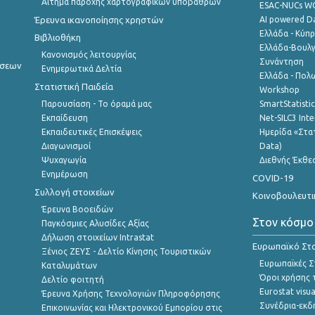
Αίτημα παροχής χαρτογραφικών υποβάθρων
ESAC-NUCs 
Έρευνα ικανοποίησης χρηστών
AI powered Dat
Ελλάδα - Κύπ
Βιβλιοθήκη
Ελλάδα-Βουλγ
Κανονισμός λειτουργίας
Συνάντηση
ήσεων
Ενημερωτικά Δελτία
Ελλάδα - Πολω
Στατιστική Παιδεία
Workshop
Παρουσίαση - Το όραμά μας
SmartStatisti
Εκπαίδευση
Net-SILC3 Int
Εκπαιδευτικές Επισκέψεις
Ημερίδα «Στατ
Διαγωνισμοί
Data)
Ψυχαγωγία
Διεθνής Έκθε
Ενημέρωση
COVID-19
Συλλογή στοιχείων
Κοινοβουλευτι
Έρευνα Βοοειδών
Στον κόσμο
Παγκόσμιες Αλυσίδες Αξίας
Δήλωση στοιχείων Intrastat
Ευρωπαϊκό Στα
Ξένιος ΖΕΥΣ - Δελτίο Κίνησης Τουριστικών
Ευρωπαϊκές Στ
Καταλυμάτων
Όροι χρήσης 
Δελτίο φοιτητή
Eurostat visua
Έρευνα Χρήσης Τεχνολογιών Πληροφόρησης
Συνέδρια-εκδ
Επικοινωνίας και Ηλεκτρονικού Εμπορίου στις