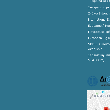
Ευρωπαϊκό Στ
Συνεργασία με
Στόχοι Βιώσιμ
International D
Ευρωπαϊκή Ημέ
Παγκόσμια Ημέ
European Big 
SDDS - Οικονο
δεδομένα
Στατιστική Επ
STATCOM)