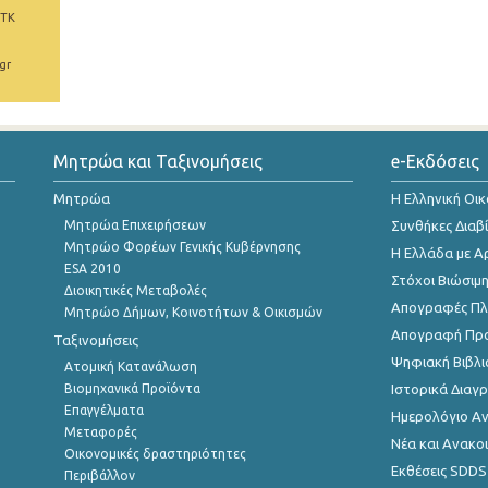
 ΤΚ
gr
Μητρώα και Ταξινομήσεις
e-Εκδόσεις
Μητρώα
Η Ελληνική Οι
Μητρώα Επιχειρήσεων
Συνθήκες Διαβ
Μητρώο Φορέων Γενικής Κυβέρνησης
Η Ελλάδα με Α
ESA 2010
Στόχοι Βιώσιμ
Διοικητικές Μεταβολές
Απογραφές Πλη
Μητρώο Δήμων, Κοινοτήτων & Οικισμών
Απογραφή Πρ
Ταξινομήσεις
Ψηφιακή Βιβλι
Ατομική Κατανάλωση
Βιομηχανικά Προϊόντα
Ιστορικά Δια
Επαγγέλματα
Ημερολόγιο Α
Μεταφορές
Νέα και Ανακο
Οικονομικές δραστηριότητες
Εκθέσεις SDDS
Περιβάλλον