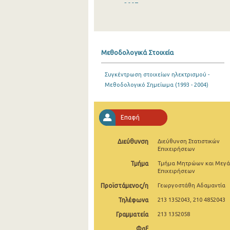
2007
2006
2005
Μεθοδολογικά Στοιχεία
2004
Συγκέντρωση στοιχείων ηλεκτρισμού -
2003
Μεθοδολογικό Σημείωμα (1993 - 2004)
2002
2001
Επαφή
2000
Διεύθυνση
Διεύθυνση Στατιστικών
Επιχειρήσεων
1999
Τμήμα
Τμήμα Μητρώων και Μεγ
1998
Επιχειρήσεων
Προϊστάμενος/η
Γεωργοστάθη Αδαμαντία
1997
Τηλέφωνα
213 1352043, 210 4852043
1996
Γραμματεία
213 1352058
1995
Φαξ