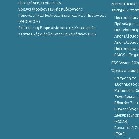
Επιχειρήσεις,έτους 2026
Μεταπτυχιακή 
Έρευνα Φορέων Γενικής Κυβέρνησης
επίσημων στατ
Παραγωγή και Πωλήσεις Βιομηχανικών Προϊόντων
Πιστοποιημέν
(PRODCOM)
Πρόσκληση υ
Δείκτες στη Βιομηχανία και στις Κατασκευές
Πώς γίνεται 
Στατιστικές Διάρθρωσης Επιχειρήσεων (SBS)
Αποτελέσματ
Αποτελέσματ
Πιστοποίηση 
EMOS – Ενημε
ESS Vision 202
Όργανα διακυ
Επιτροπή του
Συστήματος (
Partnership G
Συνδιάσκεψη 
Εθνικών Στατ
Ευρωπαϊκός Σ
Διακυβέρνηση
(ESGAB)
Ευρωπαϊκή Στ
(ESAC)