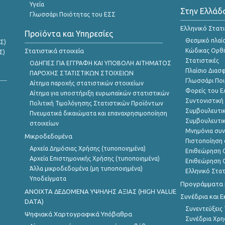
Υγεία
Στην Ελλάδ
Γλωσσάρι Ποιότητας του ΕΣΣ
Ελληνικό Στατ
Προϊόντα και Υπηρεσίες
Θεσμικό πλαί
Σ)
Στατιστικά στοιχεία
Κώδικας Ορθή
Σ)
Στατιστικές
ΟΔΗΓΙΕΣ ΓΙΑ ΕΓΓΡΑΦΗ ΚΑΙ ΥΠΟΒΟΛΗ ΑΙΤΗΜΑΤΟΣ
Πλαίσιο Διασ
ΠΑΡΟΧΗΣ ΣΤΑΤΙΣΤΙΚΩΝ ΣΤΟΙΧΕΙΩΝ
Γλωσσάρι Ποι
Αίτημα παροχής στατιστικών στοιχείων
Φορείς του 
Αίτημα για υποστήριξη ευρωπαϊκών στατιστικών
Συντονιστική
Πολιτική Τιμολόγησης Στατιστικών Προϊόντων
Συμβουλευτικ
Πνευματικά δικαιώματα και επαναχρησιμοποίηση
Συμβουλευτικ
στοιχείων
Μνημόνια συν
Μικροδεδομένα
Πιστοποίηση 
Αρχεία Δημόσιας Χρήσης (τυποποιημένα)
Επιθεώρηση Ο
Αρχεία Επιστημονικής Χρήσης (τυποποιημένα)
Επιθεώρηση Ο
Άλλα μικροδεδομένα (μη τυποποιημένα)
Ελληνικό Στα
Υποδείγματα
Προγράμματα κ
ANOIXTA ΔΕΔΟΜΕΝΑ ΥΨΗΛΗΣ ΑΞΙΑΣ (HIGH VALUE
Συνέδρια και 
DATA)
Συνεντεύξεις
Ψηφιακά Χαρτογραφικά Υπόβαθρα
Συνέδρια Χρ