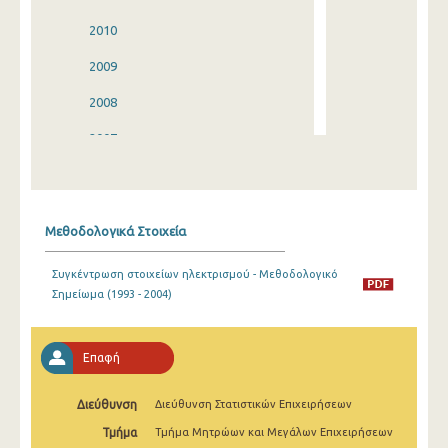
2010
2009
2008
2007
2006
2005
Μεθοδολογικά Στοιχεία
2004
Συγκέντρωση στοιχείων ηλεκτρισμού - Μεθοδολογικό
2003
Σημείωμα (1993 - 2004)
2002
2001
Επαφή
2000
Διεύθυνση
Διεύθυνση Στατιστικών Επιχειρήσεων
1999
Τμήμα
Τμήμα Μητρώων και Μεγάλων Επιχειρήσεων