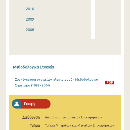
2010
2009
2008
2007
2006
2005
Μεθοδολογικά Στοιχεία
2004
Συγκέντρωση στοιχείων ηλεκτρισμού - Μεθοδολογικό
2003
Σημείωμα (1993 - 2004)
2002
2001
Επαφή
2000
Διεύθυνση
Διεύθυνση Στατιστικών Επιχειρήσεων
1999
Τμήμα
Τμήμα Μητρώων και Μεγάλων Επιχειρήσεων