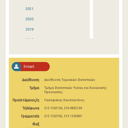
2021
2020
2019
2018
2017
2016
Επαφή
2015
Διεύθυνση
Διεύθυνση Τομεακών Στατιστικών
2014
Τμήμα
Τμήμα Στατιστικών Υγείας και Κοινωνικής
2013
Προστασίας
Προϊστάμενος/η
Γιασαφάκης Κωνσταντίνος
2012
Τηλέφωνα
213 1352136, 210 4852136
2011
Γραμματεία
213 1352762, 213 1352807
2010
Φαξ