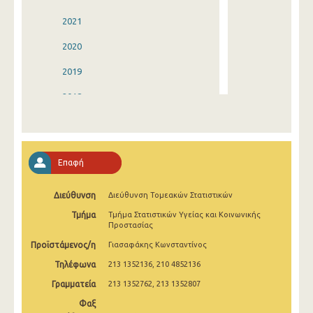
2021
2020
2019
2018
2017
2016
Επαφή
2015
Διεύθυνση
Διεύθυνση Τομεακών Στατιστικών
2014
Τμήμα
Τμήμα Στατιστικών Υγείας και Κοινωνικής
2013
Προστασίας
Προϊστάμενος/η
Γιασαφάκης Κωνσταντίνος
2012
Τηλέφωνα
213 1352136, 210 4852136
2011
Γραμματεία
213 1352762, 213 1352807
2010
Φαξ