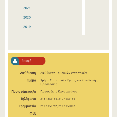
2021
2020
2019
2018
2017
2016
Επαφή
2015
Διεύθυνση
Διεύθυνση Τομεακών Στατιστικών
2014
Τμήμα
Τμήμα Στατιστικών Υγείας και Κοινωνικής
2013
Προστασίας
Προϊστάμενος/η
Γιασαφάκης Κωνσταντίνος
2012
Τηλέφωνα
213 1352136, 210 4852136
2011
Γραμματεία
213 1352762, 213 1352807
2010
Φαξ