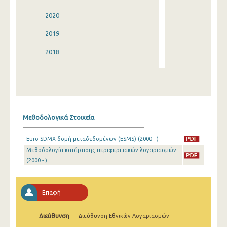
2020
2019
2018
2017
2016
2015
Μεθοδολογικά Στοιχεία
2014
Euro-SDMX δομή μεταδεδομένων (ESMS) (2000 - )
2013
Μεθοδολογία κατάρτισης περιφερειακών λογαριασμών
(2000 - )
2012
2011
Επαφή
2010
2009
Διεύθυνση
Διεύθυνση Εθνικών Λογαριασμών