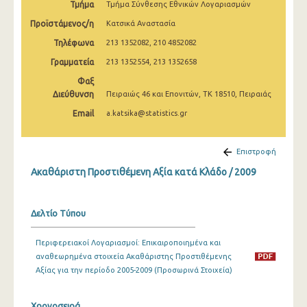
Τμήμα
Τμήμα Σύνθεσης Εθνικών Λογαριασμών
2005
Προϊστάμενος/η
Κατσικά Αναστασία
2000
Τηλέφωνα
213 1352082, 210 4852082
Γραμματεία
213 1352554, 213 1352658
Φαξ
Διεύθυνση
Πειραιώς 46 και Επονιτών, ΤΚ 18510, Πειραιάς
Email
a.katsika@statistics.gr
Επιστροφή
Ακαθάριστη Προστιθέμενη Αξία κατά Κλάδο / 2009
Δελτίο Τύπου
Περιφερειακοί Λογαριασμοί: Επικαιροποιημένα και
αναθεωρημένα στοιχεία Ακαθάριστης Προστιθέμενης
Αξίας για την περίοδο 2005-2009 (Προσωρινά Στοιχεία)
Χρονοσειρά