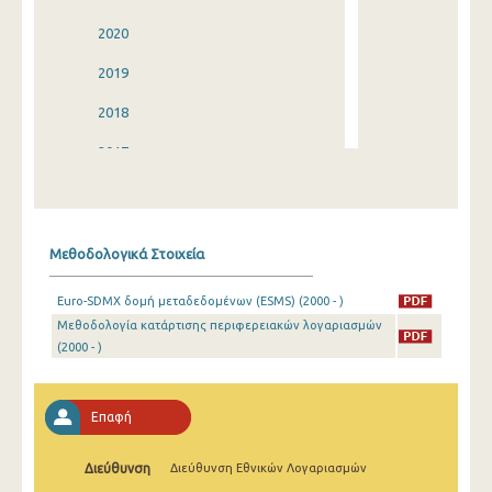
2020
2019
2018
2017
2016
2015
Μεθοδολογικά Στοιχεία
2014
Euro-SDMX δομή μεταδεδομένων (ESMS) (2000 - )
2013
Μεθοδολογία κατάρτισης περιφερειακών λογαριασμών
(2000 - )
2012
2011
Επαφή
2010
2009
Διεύθυνση
Διεύθυνση Εθνικών Λογαριασμών