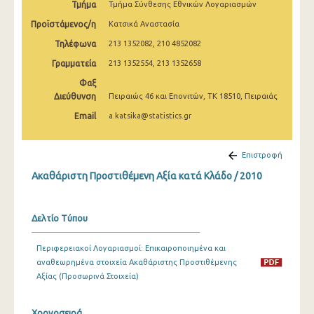
Τμήμα
Τμήμα Σύνθεσης Εθνικών Λογαριασμών
2005
Προϊστάμενος/η
Κατσικά Αναστασία
2000
Τηλέφωνα
213 1352082, 210 4852082
Γραμματεία
213 1352554, 213 1352658
Φαξ
Διεύθυνση
Πειραιώς 46 και Επονιτών, ΤΚ 18510, Πειραιάς
Email
a.katsika@statistics.gr
Επιστροφή
Ακαθάριστη Προστιθέμενη Αξία κατά Κλάδο / 2010
Δελτίο Τύπου
Περιφερειακοί Λογαριασμοί: Επικαιροποιημένα και
αναθεωρημένα στοιχεία Ακαθάριστης Προστιθέμενης
Αξίας (Προσωρινά Στοιχεία)
Χρονοσειρά