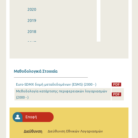
2020
2019
2018
2017
2016
2015
Μεθοδολογικά Στοιχεία
2014
Euro-SDMX δομή μεταδεδομένων (ESMS) (2000 - )
2013
Μεθοδολογία κατάρτισης περιφερειακών λογαριασμών
(2000 - )
2012
2011
Επαφή
2010
2009
Διεύθυνση
Διεύθυνση Εθνικών Λογαριασμών