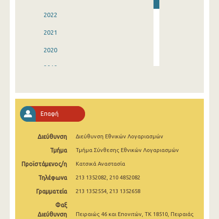
2022
2021
2020
2019
2018
2017
Επαφή
2016
Διεύθυνση
Διεύθυνση Εθνικών Λογαριασμών
2015
Τμήμα
Τμήμα Σύνθεσης Εθνικών Λογαριασμών
2014
Προϊστάμενος/η
Κατσικά Αναστασία
1995
Τηλέφωνα
213 1352082, 210 4852082
Γραμματεία
213 1352554, 213 1352658
Φαξ
Διεύθυνση
Πειραιώς 46 και Επονιτών, ΤΚ 18510, Πειραιάς