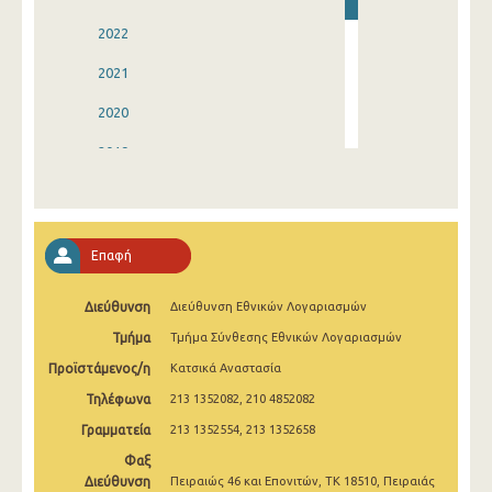
2022
2021
2020
2019
2018
2017
Επαφή
2016
Διεύθυνση
Διεύθυνση Εθνικών Λογαριασμών
2015
Τμήμα
Τμήμα Σύνθεσης Εθνικών Λογαριασμών
2014
Προϊστάμενος/η
Κατσικά Αναστασία
1995
Τηλέφωνα
213 1352082, 210 4852082
Γραμματεία
213 1352554, 213 1352658
Φαξ
Διεύθυνση
Πειραιώς 46 και Επονιτών, ΤΚ 18510, Πειραιάς