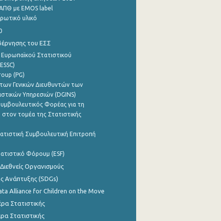
ΑΠΘ με EMOS label
ρωτικό υλικό
0
βέρνησης του ΕΣΣ
 Ευρωπαϊκού Στατιστικού
ESSC)
roup (PG)
των Γενικών Διευθυντών των
ιστικών Υπηρεσιών (DGINS)
υμβουλευτικός Φορέας για τη
 στον τομέα της Στατιστικής
ατιστική Συμβουλευτική Επιτροπή
ατιστικό Φόρουμ (ESF)
 Διεθνείς Οργανισμούς
ης Ανάπτυξης (SDGs)
ata Alliance for Children on the Move
ρα Στατιστικής
ρα Στατιστικής