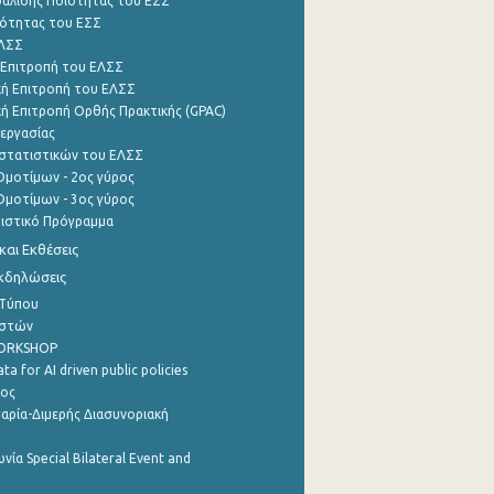
φάλισης Ποιότητας του ΕΣΣ
ότητας του ΕΣΣ
ΕΛΣΣ
 Επιτροπή του ΕΛΣΣ
ή Επιτροπή του ΕΛΣΣ
ή Επιτροπή Ορθής Πρακτικής (GPAC)
εργασίας
στατιστικών του ΕΛΣΣ
μοτίμων - 2ος γύρος
μοτίμων - 3ος γύρος
τιστικό Πρόγραμμα
αι Εκθέσεις
Εκδηλώσεις
 Τύπου
ηστών
WORKSHOP
a for AI driven public policies
ρος
αρία-Διμερής Διασυνοριακή
νία Special Bilateral Event and