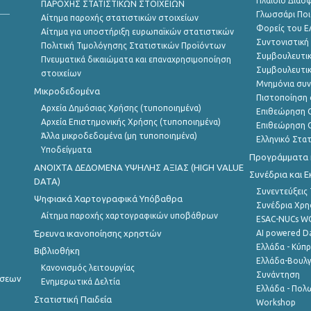
Πλαίσιο Διασ
ΠΑΡΟΧΗΣ ΣΤΑΤΙΣΤΙΚΩΝ ΣΤΟΙΧΕΙΩΝ
Γλωσσάρι Ποι
Αίτημα παροχής στατιστικών στοιχείων
Φορείς του 
Αίτημα για υποστήριξη ευρωπαϊκών στατιστικών
Συντονιστική
Πολιτική Τιμολόγησης Στατιστικών Προϊόντων
Συμβουλευτικ
Πνευματικά δικαιώματα και επαναχρησιμοποίηση
Συμβουλευτικ
στοιχείων
Μνημόνια συν
Μικροδεδομένα
Πιστοποίηση 
Αρχεία Δημόσιας Χρήσης (τυποποιημένα)
Επιθεώρηση Ο
Αρχεία Επιστημονικής Χρήσης (τυποποιημένα)
Επιθεώρηση Ο
Άλλα μικροδεδομένα (μη τυποποιημένα)
Ελληνικό Στα
Υποδείγματα
Προγράμματα κ
ANOIXTA ΔΕΔΟΜΕΝΑ ΥΨΗΛΗΣ ΑΞΙΑΣ (HIGH VALUE
Συνέδρια και 
DATA)
Συνεντεύξεις
Ψηφιακά Χαρτογραφικά Υπόβαθρα
Συνέδρια Χρ
Αίτημα παροχής χαρτογραφικών υποβάθρων
ESAC-NUCs 
Έρευνα ικανοποίησης χρηστών
AI powered Dat
Ελλάδα - Κύπ
Βιβλιοθήκη
Ελλάδα-Βουλγ
Κανονισμός λειτουργίας
Συνάντηση
ήσεων
Ενημερωτικά Δελτία
Ελλάδα - Πολω
Στατιστική Παιδεία
Workshop