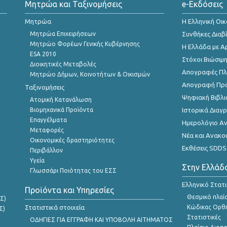
Μητρώα και Ταξινομήσεις
e-Εκδόσεις
Μητρώα
Η Ελληνική Οι
Μητρώα Επιχειρήσεων
Συνθήκες Διαβ
Μητρώο Φορέων Γενικής Κυβέρνησης
Η Ελλάδα με Α
ESA 2010
Στόχοι Βιώσιμ
Διοικητικές Μεταβολές
Απογραφές Πλη
Μητρώο Δήμων, Κοινοτήτων & Οικισμών
Απογραφή Πρ
Ταξινομήσεις
Ψηφιακή Βιβλι
Ατομική Κατανάλωση
Βιομηχανικά Προϊόντα
Ιστορικά Δια
Επαγγέλματα
Ημερολόγιο Α
Μεταφορές
Νέα και Ανακο
Οικονομικές δραστηριότητες
Εκθέσεις SDDS
Περιβάλλον
Υγεία
Στην Ελλάδ
Γλωσσάρι Ποιότητας του ΕΣΣ
Ελληνικό Στατ
Προϊόντα και Υπηρεσίες
Θεσμικό πλαί
Σ)
Στατιστικά στοιχεία
Κώδικας Ορθή
Σ)
Στατιστικές
ΟΔΗΓΙΕΣ ΓΙΑ ΕΓΓΡΑΦΗ ΚΑΙ ΥΠΟΒΟΛΗ ΑΙΤΗΜΑΤΟΣ