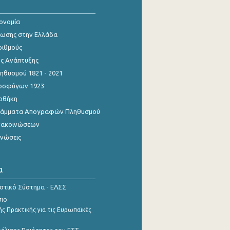
κονομία
ίωσης στην Ελλάδα
ριθμούς
ης Ανάπτυξης
θυσμού 1821 - 2021
οσφύγων 1923
οθήκη
γράμματα Απογραφών Πληθυσμού
νακοινώσεων
ινώσεις
α
ιστικό Σύστημα - ΕΛΣΣ
σιο
ς Πρακτικής για τις Ευρωπαϊκές