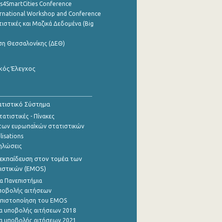
cs4SmartCities Conference
ernational Workshop and Conference
ιστικές και Μαζικά Δεδομένα (Big
ση Θεσσαλονίκης (ΔΕΘ)
κός Έλεγχος
τιστικό Σύστημα
ατιστικές - Πίνακες
των ευρωπαΪκών στατιστικών
lisations
ηλώσεις
εκπαίδευση στον τομέα των
ιστικών (EMOS)
α Πανεπιστήμια
ποβολής αιτήσεων
η πιστοποίηση του EMOS
α υποβολής αιτήσεων 2018
α υποβολής αιτήσεων 2021