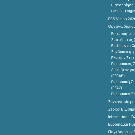
Πιστοποίηση 
EMOS – Ενημε
ESS Vision 202
Όργανα διακυ
Επιτροπή του
Συστήματος (
Partnership G
Συνδιάσκεψη 
Εθνικών Στατ
Ευρωπαϊκός Σ
Διακυβέρνηση
(ESGAB)
Ευρωπαϊκή Στ
(ESAC)
Ευρωπαϊκό Στ
Συνεργασία με
Στόχοι Βιώσιμ
International D
Ευρωπαϊκή Ημέ
Παγκόσμια Ημέ