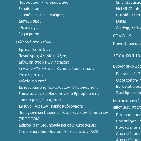
Παρουσίαση - Το όραμά μας
SmartStatisti
Εκπαίδευση
Net-SILC3 Int
Εκπαιδευτικές Επισκέψεις
Ημερίδα «Στατ
Διαγωνισμοί
Data)
Ψυχαγωγία
Διεθνής Έκθε
Ενημέρωση
COVID-19
Συλλογή στοιχείων
Κοινοβουλευτι
Έρευνα Βοοειδών
Στον κόσμο
Παγκόσμιες Αλυσίδες Αξίας
Δήλωση στοιχείων Intrastat
Ευρωπαϊκό Στα
Ξένιος ΖΕΥΣ - Δελτίο Κίνησης Τουριστικών
Ευρωπαϊκές Στ
Καταλυμάτων
Όροι χρήσης 
Δελτίο φοιτητή
Eurostat visua
Έρευνα Χρήσης Τεχνολογιών Πληροφόρησης
Συνέδρια-εκδ
Επικοινωνίας και Ηλεκτρονικού Εμπορίου στις
Επιχειρήσεις,έτους 2026
Μεταπτυχιακή 
Έρευνα Φορέων Γενικής Κυβέρνησης
επίσημων στατ
Παραγωγή και Πωλήσεις Βιομηχανικών Προϊόντων
Πιστοποιημέν
(PRODCOM)
Πρόσκληση υ
Δείκτες στη Βιομηχανία και στις Κατασκευές
Πώς γίνεται 
Στατιστικές Διάρθρωσης Επιχειρήσεων (SBS)
Αποτελέσματ
Αποτελέσματ