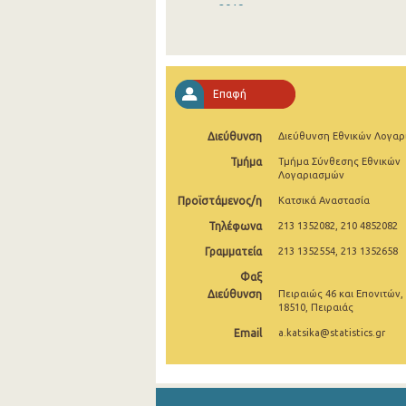
2019
2018
2017
Επαφή
2016
Διεύθυνση
Διεύθυνση Εθνικών Λογα
2015
Τμήμα
Τμήμα Σύνθεσης Εθνικών
2014
Λογαριασμών
Προϊστάμενος/η
Κατσικά Αναστασία
1995
Τηλέφωνα
213 1352082, 210 4852082
Γραμματεία
213 1352554, 213 1352658
Φαξ
Διεύθυνση
Πειραιώς 46 και Επονιτών,
18510, Πειραιάς
Email
a.katsika@statistics.gr