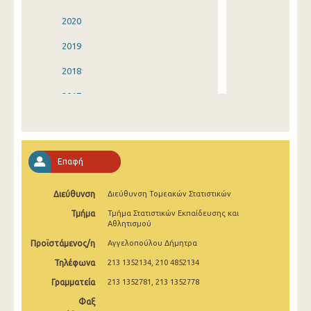
2020
2019
2018
2017
2016
2015
Επαφή
2014
Διεύθυνση
Διεύθυνση Τομεακών Στατιστικών
2013
Τμήμα
Τμήμα Στατιστικών Εκπαίδευσης και
2012
Αθλητισμού
Προϊστάμενος/η
Αγγελοπούλου Δήμητρα
2011
Τηλέφωνα
213 1352134, 210 4852134
2010
Γραμματεία
213 1352781, 213 1352778
2009
Φαξ