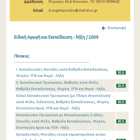
Διεύθυνση
Πειραιώς 46 & Επονιτών, ΤΚ 18510 ΠΕΙΡΑΙΑΣ
2008
Email
d.angelopoulou@statistics.gr
2007
2006
Επιστροφή
Ειδική Αγωγή και Εκπαίδευση - λήξη / 2009
2005
2004
Πίνακας
2003
I. Εκπαιδευτικές Μονάδες κατά Βαθμίδα Εκπαιδεύσεως,
2002
Φορέα, ΥΠΑ και Νομό - Λήξη
II. Εκπαιδευτικό Προσωπικό, Μαθητές κατά Φύλο,
2001
Βαθμίδα Εκπαιδεύσεως, Φορέα, ΥΠΑ και Νομό - Λήξη
2000
Ειδικό Εκπαιδευτικό Προσωπικό (με Πλήρη Απασχόληση)
κατά Φύλο, Ειδικότητα, Βαθμίδα Εκπαιδεύσεως, Φορέα,
1999
Εποπτεύσα Αρχή, ΥΠΑ και Νομό - Λήξη
Εκπαιδευτίκο Προσωπικό με Μεταπτυχιακές ή άλλες
Σπουδές κατά Φύλο, Βαθμίδα Εκπαιδεύσεως, Φορέα,
Εποπτεύσα Αρχή και ΥΠΑ - Λήξη
Εκπαιδευτικές Μονάδες γενικά χαρακτηριστικά αυτών