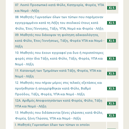
07. Λοιπό Προσωπικό κατά Φύλο, Κατηγορία, Φορέα, ΥΠΑ
και Νομό - Λήξη
08. Μαθητές Γυμνασίων όλων των τύπων που παρέμειναν
εγγεγραμμένοι κατά τη Λήξη του σχολικού έτους κατά
Φύλο, Έτος Γέννησης, Τάξη, ΥΠΑ, Νομό και Φορέα - Λήξη
09. Μαθητές που διέκοψαν τη φοίτηση αδικαιολόγητα,
κατά Φύλο, Έτος Γεννήσεως, Τάξη, Φορέα ΥΠΑ και Νομό -
Λήξη
10. Μαθητές που έχουν εγγραφεί για δυο ή περισσότερες
φορές στην ίδια Τάξη, κατά Φύλο, Τάξη, Φορέα, ΥΠΑ και
Νομό - Λήξη
11. Κατανομή των Τμημάτων κατά Τάξη, Φορέα, ΥΠΑ και
Νομό - Λήξη
12. Μαθητές που πήραν μέρος στις τελικές εξετάσεις και
προήχθησαν ή απορρίφθηκαν κατά Φύλο, Βαθμό
Προόδου, Τάξη, Φορέα, ΥΠΑ και Νομό - Λήξη
12A. Αριθμός Αποφοιτησάντων κατά Φορέα, Φύλο, Τάξη
ΥΠΑ και Νομό - Λήξη
13. Μαθητές που διδάσκονται ξένες γλώσσες κατά Φύλο,
Φορέα, ξένη Γλώσσα, ΥΠΑ και Νομό - Λήξη
I. Μαθητές Γυμνασίων όλων των τύπων οι οποίοι