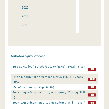
2020
2019
2018
2017
2016
2015
Μεθοδολογικά Στοιχεία
2014
Euro-SDMX δομή μεταδεδομένων (ESMS) - Έναρξη (1999 -
2013
)
Ενιαία Μορφή Δομής Μεταδεδομένων (SIMS) - Έναρξη
2012
(1999 - )
2011
Μεθοδολογικό σημείωμα (2007)
Συνοπτική έκθεση ποιότητας για χρήστες - Έναρξη (1999
2010
- )
Συνοπτική έκθεση ποιότητας για χρήστες - Λήξη (1999 - )
2009