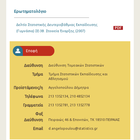
2008
Ερωτηματολόγιο
2007
Δελτίο Στατιστικής Δευτεροβάθμιας Εκπαίδευσης
2006
(Γυμνάσια) ΣΕ-3Β. Στοιχεία Έναρξης (2007)
2005
2004
Επαφή
2003
Διεύθυνση
Διεύθυνση Τομεακών Στατιστικών
2002
Τμήμα
Τμήμα Στατιστικών Εκπαίδευσης και
Αθλητισμού
2001
Προϊστάμενος/η
Αγγελοπούλου Δήμητρα
2000
Τηλέφωνα
213 1352134, 210 4852134
Γραμματεία
213 1352781, 213 1352778
1999
Φαξ
Διεύθυνση
Πειραιώς 46 & Επονιτών, ΤΚ 18510 ΠΕΙΡΑΙΑΣ
Email
d.angelopoulou@statistics.gr