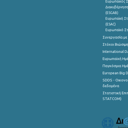
Ευρωπαϊκός Σ
Διακυβέρνηση
(ESGAB)
Ευρωπαϊκή Στ
(ESAC)
Ευρωπαϊκό Στ
Συνεργασία με
Στόχοι Βιώσιμ
International D
Ευρωπαϊκή Ημέ
Παγκόσμια Ημέ
European Big 
SDDS - Οικονο
δεδομένα
Στατιστική Επ
STATCOM)