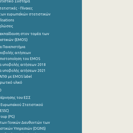
τιστικό Σύστημα
ατιστικές - Πίνακες
των ευρωπαΪκών στατιστικών
lisations
ηλώσεις
εκπαίδευση στον τομέα των
ιστικών (EMOS)
α Πανεπιστήμια
ποβολής αιτήσεων
η πιστοποίηση του EMOS
α υποβολής αιτήσεων 2018
α υποβολής αιτήσεων 2021
ΑΠΘ με EMOS label
ρωτικό υλικό
0
βέρνησης του ΕΣΣ
 Ευρωπαϊκού Στατιστικού
ESSC)
roup (PG)
των Γενικών Διευθυντών των
ιστικών Υπηρεσιών (DGINS)