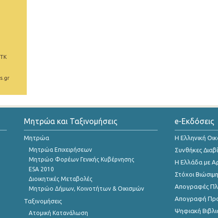
 ΤΚ
s.gr
Μητρώα και Ταξινομήσεις
e-Εκδόσεις
Μητρώα
Η Ελληνική Οι
Μητρώα Επιχειρήσεων
Συνθήκες Διαβ
Μητρώο Φορέων Γενικής Κυβέρνησης
Η Ελλάδα με Α
ESA 2010
Στόχοι Βιώσιμ
Διοικητικές Μεταβολές
Απογραφές Πλη
Μητρώο Δήμων, Κοινοτήτων & Οικισμών
Απογραφή Πρ
Ταξινομήσεις
Ψηφιακή Βιβλι
Ατομική Κατανάλωση