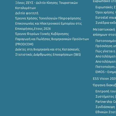
Ευρωπαϊκό Στα
Ξένιος ΖΕΥΣ - Δελτίο Κίνησης Τουριστικών
Ευρωπαϊκές Στ
Καταλυμάτων
Όροι χρήσης 
Δελτίο φοιτητή
Eurostat visua
Έρευνα Χρήσης Τεχνολογιών Πληροφόρησης
Συνέδρια-εκδ
Επικοινωνίας και Ηλεκτρονικού Εμπορίου στις
Επιχειρήσεις,έτους 2026
Μεταπτυχιακή 
Έρευνα Φορέων Γενικής Κυβέρνησης
επίσημων στατ
Παραγωγή και Πωλήσεις Βιομηχανικών Προϊόντων
Πιστοποιημέν
(PRODCOM)
Πρόσκληση υ
Δείκτες στη Βιομηχανία και στις Κατασκευές
Πώς γίνεται 
Στατιστικές Διάρθρωσης Επιχειρήσεων (SBS)
Αποτελέσματ
Αποτελέσματ
Πιστοποίηση 
EMOS – Ενημε
ESS Vision 202
Όργανα διακυ
Επιτροπή του
Συστήματος (
Partnership G
Συνδιάσκεψη 
Εθνικών Στατ