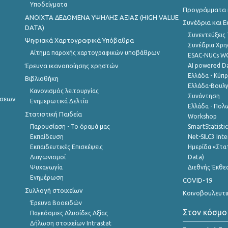
Υποδείγματα
Προγράμματα κ
ANOIXTA ΔΕΔΟΜΕΝΑ ΥΨΗΛΗΣ ΑΞΙΑΣ (HIGH VALUE
Συνέδρια και 
DATA)
Συνεντεύξεις
Ψηφιακά Χαρτογραφικά Υπόβαθρα
Συνέδρια Χρ
Αίτημα παροχής χαρτογραφικών υποβάθρων
ESAC-NUCs 
Έρευνα ικανοποίησης χρηστών
AI powered Dat
Ελλάδα - Κύπ
Βιβλιοθήκη
Ελλάδα-Βουλγ
Κανονισμός λειτουργίας
Συνάντηση
ήσεων
Ενημερωτικά Δελτία
Ελλάδα - Πολω
Στατιστική Παιδεία
Workshop
Παρουσίαση - Το όραμά μας
SmartStatisti
Εκπαίδευση
Net-SILC3 Int
Εκπαιδευτικές Επισκέψεις
Ημερίδα «Στατ
Διαγωνισμοί
Data)
Ψυχαγωγία
Διεθνής Έκθε
Ενημέρωση
COVID-19
Συλλογή στοιχείων
Κοινοβουλευτι
Έρευνα Βοοειδών
Στον κόσμο
Παγκόσμιες Αλυσίδες Αξίας
Δήλωση στοιχείων Intrastat