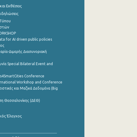
αι Εκθέσεις
Εκδηλώσεις
 Τύπου
ηστών
WORKSHOP
a for AI driven public policies
ρος
αρία-Διμερής Διασυνοριακή
νία Special Bilateral Event and
cs4SmartCities Conference
ernational Workshop and Conference
ιστικές και Μαζικά Δεδομένα (Big
ση Θεσσαλονίκης (ΔΕΘ)
κός Έλεγχος