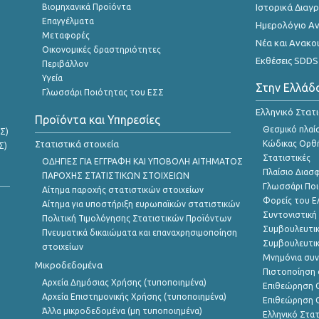
Βιομηχανικά Προϊόντα
Ιστορικά Δια
Επαγγέλματα
Ημερολόγιο Α
Μεταφορές
Νέα και Ανακο
Οικονομικές δραστηριότητες
Εκθέσεις SDDS
Περιβάλλον
Υγεία
Στην Ελλάδ
Γλωσσάρι Ποιότητας του ΕΣΣ
Ελληνικό Στατ
Προϊόντα και Υπηρεσίες
Θεσμικό πλαί
Σ)
Στατιστικά στοιχεία
Κώδικας Ορθή
Σ)
Στατιστικές
ΟΔΗΓΙΕΣ ΓΙΑ ΕΓΓΡΑΦΗ ΚΑΙ ΥΠΟΒΟΛΗ ΑΙΤΗΜΑΤΟΣ
Πλαίσιο Διασ
ΠΑΡΟΧΗΣ ΣΤΑΤΙΣΤΙΚΩΝ ΣΤΟΙΧΕΙΩΝ
Γλωσσάρι Ποι
Αίτημα παροχής στατιστικών στοιχείων
Φορείς του 
Αίτημα για υποστήριξη ευρωπαϊκών στατιστικών
Συντονιστική
Πολιτική Τιμολόγησης Στατιστικών Προϊόντων
Συμβουλευτικ
Πνευματικά δικαιώματα και επαναχρησιμοποίηση
Συμβουλευτικ
στοιχείων
Μνημόνια συν
Μικροδεδομένα
Πιστοποίηση 
Αρχεία Δημόσιας Χρήσης (τυποποιημένα)
Επιθεώρηση Ο
Αρχεία Επιστημονικής Χρήσης (τυποποιημένα)
Επιθεώρηση Ο
Άλλα μικροδεδομένα (μη τυποποιημένα)
Ελληνικό Στα