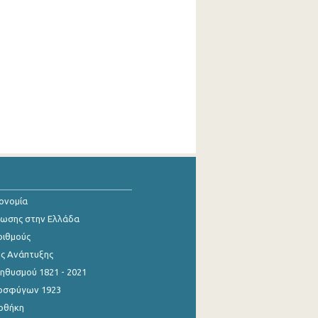
κονομία
ίωσης στην Ελλάδα
ριθμούς
ης Ανάπτυξης
θυσμού 1821 - 2021
οσφύγων 1923
οθήκη