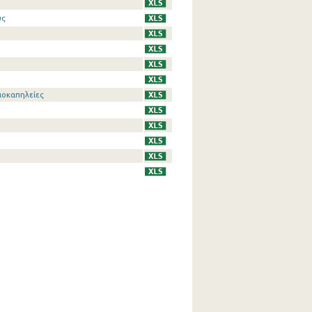
υς
ιοκαπηλείες