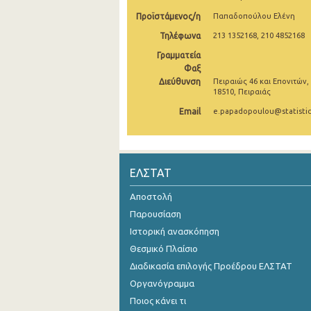
Προϊστάμενος/η
Παπαδοπούλου Ελένη
2005
Τηλέφωνα
213 1352168, 210 4852168
2004
Γραμματεία
Φαξ
2003
Διεύθυνση
Πειραιώς 46 και Επονιτών,
18510, Πειραιάς
2002
Email
e.papadopoulou@statistic
2001
2000
1999
ΕΛΣΤΑΤ
Αποστολή
Παρουσίαση
Ιστορική ανασκόπηση
Θεσμικό Πλαίσιο
Διαδικασία επιλογής Προέδρου ΕΛΣΤΑΤ
Οργανόγραμμα
Ποιος κάνει τι