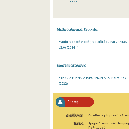
2018
2017
2016
Μεθοδολογικά Στοιχεία
2015
Ενιαία Μορφή Δομής Μεταδεδομένων (SIMS
2014
v2.0) (2014 - )
2013
2012
Ερωτηματολόγιο
2011
ΕΤΗΣΙΑΣ ΕΡΕΥΝΑΣ ΕΦΟΡΕΙΩΝ ΑΡΧΑΙΟΤΗΤΩΝ
(2022)
2010
2009
Επαφή
2008
Διεύθυνση
Διεύθυνση Τομεακών Στατ
2007
Τμήμα
Τμήμα Στατιστικών Τουρισ
2006
Πολιτισμού