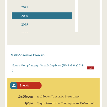
2021
2020
2019
2018
2017
2016
Μεθοδολογικά Στοιχεία
2015
Ενιαία Μορφή Δομής Μεταδεδομένων (SIMS v2.0) (2014 -
2014
)
2013
2012
Επαφή
2011
Διεύθυνση
Διεύθυνση Τομεακών Στατιστικών
2010
Τμήμα
Τμήμα Στατιστικών Τουρισμού και Πολιτισμού