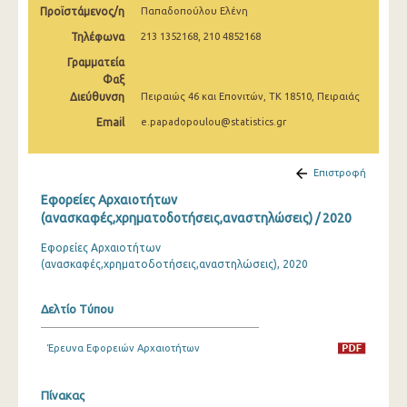
Προϊστάμενος/η
Παπαδοπούλου Ελένη
2009
Τηλέφωνα
213 1352168, 210 4852168
2008
Γραμματεία
2007
Φαξ
Διεύθυνση
Πειραιώς 46 και Επονιτών, ΤΚ 18510, Πειραιάς
2006
Email
e.papadopoulou@statistics.gr
2005
Επιστροφή
2004
Εφορείες Αρχαιοτήτων
2003
(ανασκαφές,χρηματοδοτήσεις,αναστηλώσεις) / 2020
2002
Εφορείες Αρχαιοτήτων
(ανασκαφές,χρηματοδοτήσεις,αναστηλώσεις), 2020
2001
2000
Δελτίο Τύπου
1999
Έρευνα Εφορειών Αρχαιοτήτων
Πίνακας